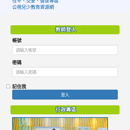
性平、交安、健促專區
公視兒少教育資源網
:::
教師登入
帳號
密碼
記住我
登入
行政專區
link
to