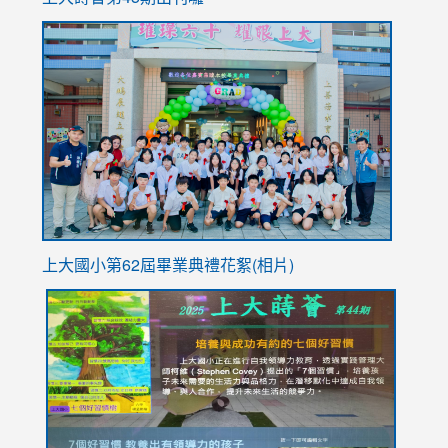
to
link
https://sites.google.com/stes.tyc.edu.tw/113school
to
https://
YfDQpp
usp=sha
上大國小第62屆畢
業典禮花絮(相片)
link
link
link
link
link
to
to
to
to
to
https://drive.google.com/file/d/1I-
https://sites.google.com/stes.tyc.edu.tw/113school
https:
https:
https:
YfDQppRvyMk686kIw6SBbssEIZ6WnT/view?
usp=sh
8M
usp=sharing