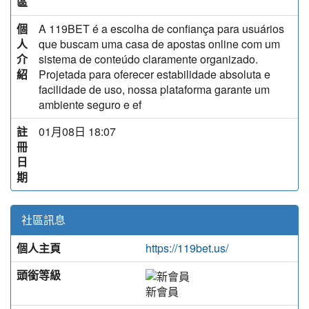
區
個
A 119BET é a escolha de confiança para usuários
人
que buscam uma casa de apostas online com um
介
sistema de conteúdo claramente organizado.
紹
Projetada para oferecer estabilidade absoluta e
facilidade de uso, nossa plataforma garante um
ambiente seguro e ef
註
01月08日 18:07
冊
日
期
社區訊息
個人主頁
https://119bet.us/
頭銜等級
新會員