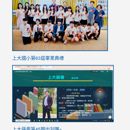
https://
上大國小第63屆畢業典禮
link
link
to
to
https://sites.google.com/stes.tyc.edu.tw/113school
https
ink
上大蒔薈第45期出刊囉~