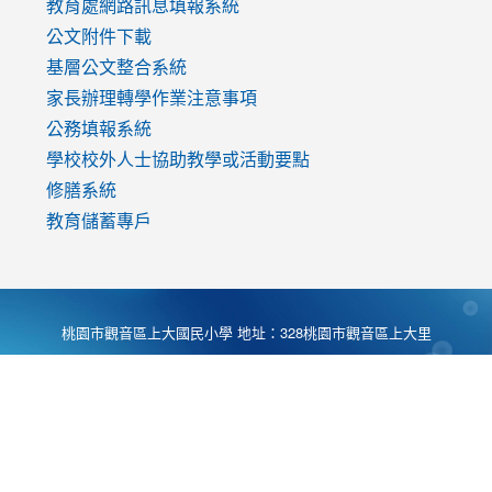
教育處網路訊息填報系統
公文附件下載
基層公文整合系統
家長辦理轉學作業注意事項
公務填報系統
學校校外人士協助教學或活動要點
修膳系統
教育儲蓄專戶
桃園市觀音區上大國民小學 地址：328桃園市觀音區上大里
大湖路1段540號 電話:03-4901174 傳真:03-4900781 Desing
by
Zyinfo