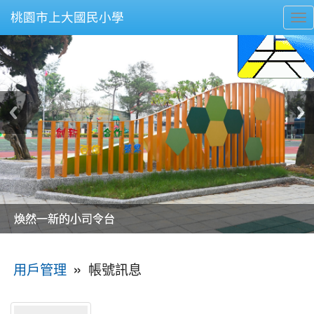
桃園市上大國民小學
To
nav
美麗的操場是我們活力的來源
美麗的操場是我們活力的來源
煥然一新的小司令台
煥然一新的小司令台
富含桃園埤塘田園風光意象的中廊
富含桃園埤塘田園風光意象的中廊
嶄新的中庭廣場
嶄新的中庭廣場
水生池生生不息
水生池生生不息
:::
»
帳號訊息
用戶管理