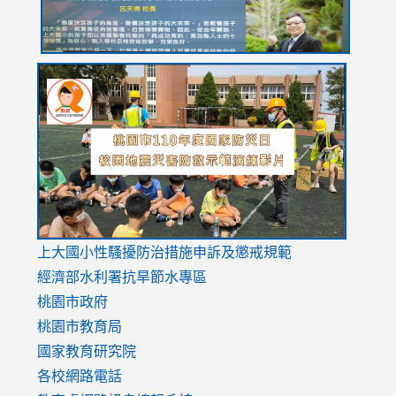
link
link
link
to
to
to
https://drive.google.com/file/d/1AXdrxzgdGrHK7k94y0
https:/
https:/
usp=sharing
v=hC_g
v=hC_g
link
上大國小性騷擾防治措施
申訴及懲戒規範
to
經濟部水利署抗旱節水專區
https://www.youtube.com/watch?
桃園市政府
v=mfpNykQ0g4M
桃園市教育局
國家教育研究院
各校網路電話