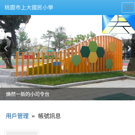
桃園市上大國民小學
To
nav
美麗的操場是我們活力的來源
美麗的操場是我們活力的來源
煥然一新的小司令台
煥然一新的小司令台
富含桃園埤塘田園風光意象的中廊
富含桃園埤塘田園風光意象的中廊
嶄新的中庭廣場
嶄新的中庭廣場
水生池生生不息
水生池生生不息
:::
»
帳號訊息
用戶管理