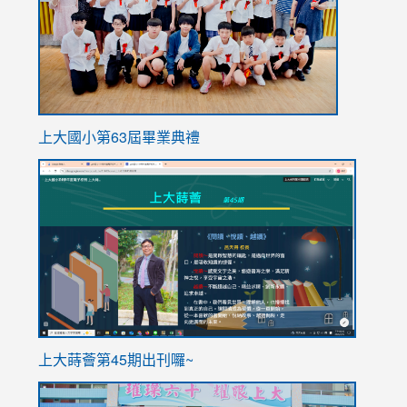
上大國小第63屆畢業典禮
link
link
to
to
https://sites.google.com/stes.tyc.edu.tw/113school
https
ink
上大蒔薈第45期出刊囉~
to
link
https://sites.google.com/stes.tyc.edu.tw/113school