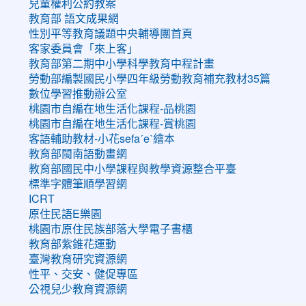
兒童權利公約教案
教育部 語文成果網
性別平等教育議題中央輔導團首頁
客家委員會「來上客」
教育部第二期中小學科學教育中程計畫
勞動部編製國民小學四年級勞動教育補充教材35篇
數位學習推動辦公室
桃園市自編在地生活化課程-品桃園
桃園市自編在地生活化課程-賞桃園
客語輔助教材-小花sefaˊeˋ繪本
教育部閩南語動畫網
教育部國民中小學課程與教學資源整合平臺
標準字體筆順學習網
ICRT
原住民語E樂園
桃園市原住民族部落大學電子書櫃
教育部紫錐花運動
臺灣教育研究資源網
性平、交安、健促專區
公視兒少教育資源網