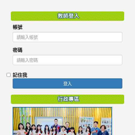
:::
教師登入
帳號
密碼
記住我
登入
行政專區
link
to
https://