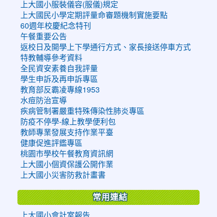
上大國小服裝儀容(服儀)規定
上大國民小學定期評量命審題機制實施要點
60週年校慶紀念特刊
午餐重要公告
返校日及開學上下學通行方式、家長接送停車方式
特教輔導參考資料
全民資安素養自我評量
學生申訴及再申訴專區
教育部反霸凌專線1953
水痘防治宣導
疾病管制署嚴重特殊傳染性肺炎專區
防疫不停學-線上教學便利包
教師專業發展支持作業平臺
健康促進評鑑專區
桃園市學校午餐教育資訊網
上大國小個資保護公開作業
上大國小災害防救計畫書
常用連結
上大國小會計室報告