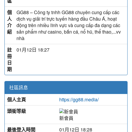
區
個
GG88 – Công ty tnhh GG88 chuyên cung cấp các
人
dịch vụ giải trí trực tuyến hàng đầu Châu Á, hoạt
介
động trên nhiều lĩnh vực và cung cấp đa dạng các
紹
sản phẩm như casino, bắn cá, nổ hũ, thể thao,...vv
nhà
註
01月12日 18:27
冊
日
期
社區訊息
個人主頁
https://gg88.media/
頭銜等級
新會員
最後登入時間
01月12日 18:28