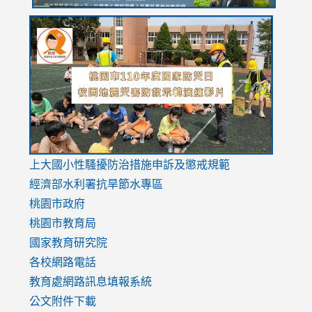
link
link
link
to
to
to
https://drive.google.com/file/d/1AXdrxzgdGrHK7k94y0
https:/
https:/
usp=sharing
v=hC_g
v=hC_g
link
上大國小性騷擾防治措施
申訴及懲戒規範
to
經濟部水利署抗旱節水專區
https://www.youtube.com/watch?
桃園市政府
v=mfpNykQ0g4M
桃園市教育局
國家教育研究院
各校網路電話
教育處網路訊息填報系統
公文附件下載