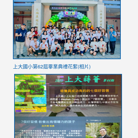
to
https://
YfDQpp
usp=sha
上大國小第62屆畢
業典禮花絮(相片)
link
link
link
link
link
to
to
to
to
to
https://drive.google.com/file/d/1I-
https://sites.google.com/stes.tyc.edu.tw/113school
https:
https:
https:
YfDQppRvyMk686kIw6SBbssEIZ6WnT/view?
usp=sh
8M
usp=sharing