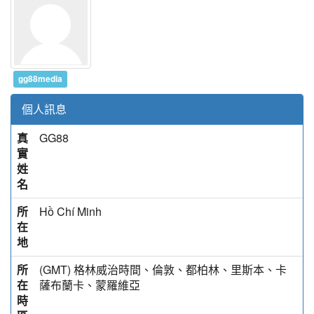
gg88media
個人訊息
真
GG88
實
姓
名
所
Hồ Chí Minh
在
地
所
(GMT) 格林威治時間、倫敦、都柏林、里斯本、卡
在
薩布蘭卡、蒙羅維亞
時