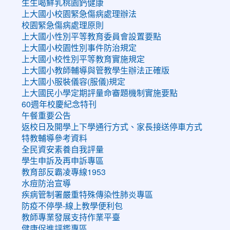
生生喝鮮乳桃園鈣健康
上大國小校園緊急傷病處理辦法
校園緊急傷病處理原則
上大國小性別平等教育委員會設置要點
上大國小校園性別事件防治規定
上大國小校性別平等教育實施規定
上大國小教師輔導與管教學生辦法正確版
上大國小服裝儀容(服儀)規定
上大國民小學定期評量命審題機制實施要點
60週年校慶紀念特刊
午餐重要公告
返校日及開學上下學通行方式、家長接送停車方式
特教輔導參考資料
全民資安素養自我評量
學生申訴及再申訴專區
教育部反霸凌專線1953
水痘防治宣導
疾病管制署嚴重特殊傳染性肺炎專區
防疫不停學-線上教學便利包
教師專業發展支持作業平臺
健康促進評鑑專區