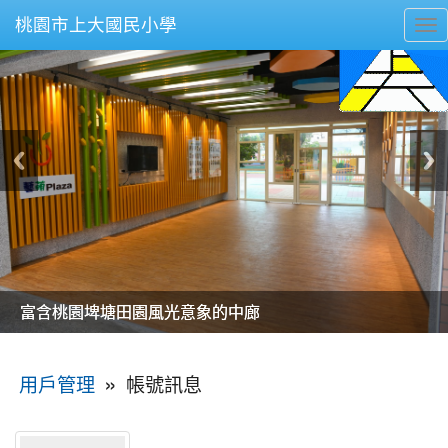
桃園市上大國民小學
To
nav
美麗的操場是我們活力的來源
美麗的操場是我們活力的來源
煥然一新的小司令台
煥然一新的小司令台
富含桃園埤塘田園風光意象的中廊
富含桃園埤塘田園風光意象的中廊
嶄新的中庭廣場
嶄新的中庭廣場
水生池生生不息
水生池生生不息
:::
»
帳號訊息
用戶管理