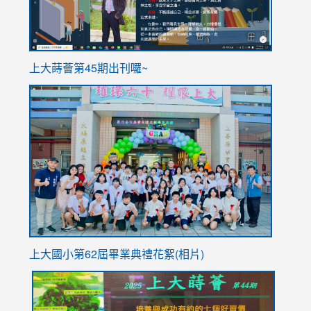
ink
上大蒔薈第45期出刊囉~
to
link
https://sites.google.com/stes.tyc.edu.tw/113school
to
https://
YfDQpp
usp=sha
上大國小第62屆畢
業典禮花絮(相片)
link
link
link
link
link
to
to
to
to
to