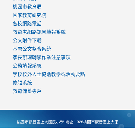
v=mfpNykQ0g4M
桃園市教育局
國家教育研究院
各校網路電話
教育處網路訊息填報系統
公文附件下載
基層公文整合系統
家長辦理轉學作業注意事項
公務填報系統
學校校外人士協助教學或活動要點
修膳系統
教育儲蓄專戶
桃園市觀音區上大國民小學 地址：328桃園市觀音區上大里
大湖路1段540號 電話:03-4901174 傳真:03-4900781 Desing