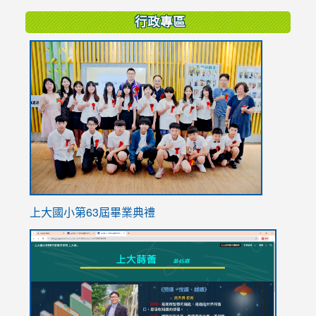
行政專區
link
to
https://
上大國小第63屆畢業典禮
link
link
to
to
https://sites.google.com/stes.tyc.edu.tw/113school
https