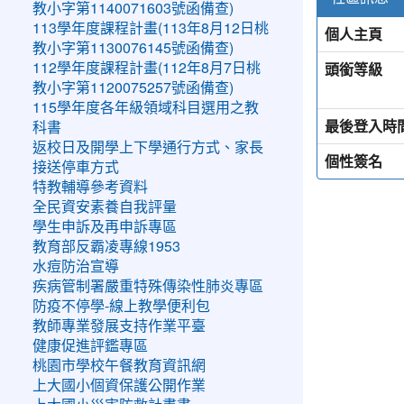
教小字第1140071603號函備查)
113學年度課程計畫(113年8月12日桃
個人主頁
教小字第1130076145號函備查)
頭銜等級
112學年度課程計畫(112年8月7日桃
教小字第1120075257號函備查)
115學年度各年級領域科目選用之教
最後登入時
科書
返校日及開學上下學通行方式、家長
個性簽名
接送停車方式
特教輔導參考資料
全民資安素養自我評量
學生申訴及再申訴專區
教育部反霸凌專線1953
水痘防治宣導
疾病管制署嚴重特殊傳染性肺炎專區
防疫不停學-線上教學便利包
教師專業發展支持作業平臺
健康促進評鑑專區
桃園市學校午餐教育資訊網
上大國小個資保護公開作業