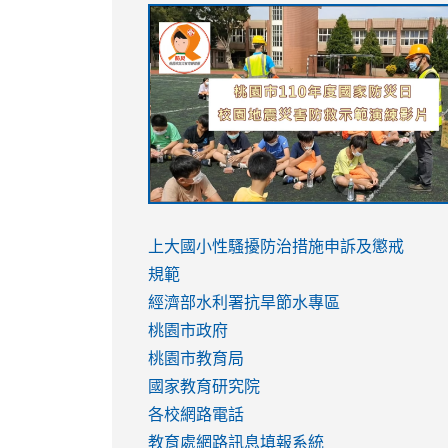
link
link
link
link
to
to
to
to
https://sites.google.com/stes.tyc.ed
https://drive.google.com/file/d/1AXdr
https://youtu.be/jJOMVWY3-
https://drive.google.com/file/d/1AXdr
usp=sharing
8M
usp=sharing
link
link
to
to
link
上大國小性騷擾防治措施
申訴及懲戒
https://www.youtube.com/watch?
https://www.youtube.com/watch?
to
規範
v=hC_gdZndU9s
v=hC_gdZndU9s
https://www.youtube.com/watch?
經濟部水利署抗旱節水專區
v=mfpNykQ0g4M
桃園市政府
桃園市教育局
國家教育研究院
各校網路電話
教育處網路訊息填報系統