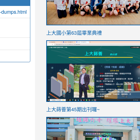
-dumps.html
link
上大國小第63屆畢業典禮
to
link
https://sites.google.com/stes.t
to
https://sites.google.com/stes.tyc.ed
ink
link
上大蒔薈第45期出刊囉~
to
to
https://sites.google.com/stes.tyc.ed
https://sites.google.com/stes.t