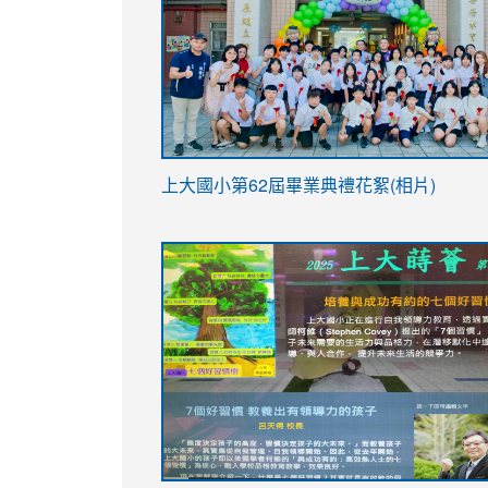
link
上大國小第62屆畢
業典禮花絮(相片)
to
link
link
https://drive.google.com/file/d/1I-
to
to
YfDQppRvyMk686kIw6SBbssEIZ6WnT/vi
https://drive.google.com/file/d/1I-
https://sites.google.com/stes.tyc.ed
usp=sharing
YfDQppRvyMk686kIw6SBbssEIZ6WnT/vi
usp=sharing