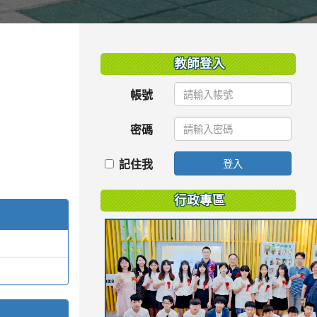
:::
教師登入
帳號
密碼
記住我
登入
行政專區