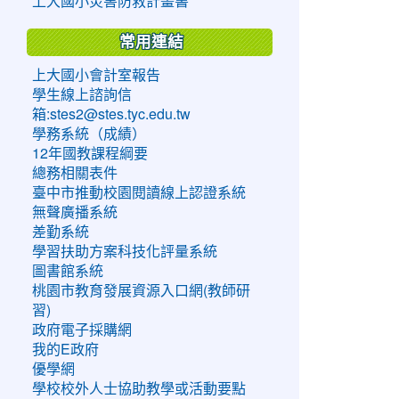
上大國小災害防救計畫書
常用連結
上大國小會計室報告
學生線上諮詢信
箱:stes2@stes.tyc.edu.tw
學務系統（成績）
12年國教課程綱要
總務相關表件
臺中市推動校園閱讀線上認證系統
無聲廣播系統
差勤系統
學習扶助方案科技化評量系統
圖書館系統
桃園市教育發展資源入口網(教師研
習)
政府電子採購網
我的E政府
優學網
學校校外人士協助教學或活動要點