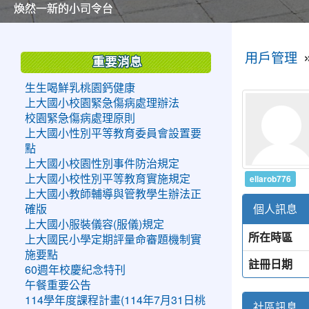
美麗的操場是我們活力的來源
美麗的操場是我們活力的來源
煥然一新的小司令台
煥然一新的小司令台
富含桃園埤塘田園風光意象的中廊
富含桃園埤塘田園風光意象的中廊
嶄新的中庭廣場
嶄新的中庭廣場
水生池生生不息
水生池生生不息
:::
:::
用戶管理
重要消息
生生喝鮮乳桃園鈣健康
上大國小校園緊急傷病處理辦法
校園緊急傷病處理原則
上大國小性別平等教育委員會設置要
點
上大國小校園性別事件防治規定
ellarob776
上大國小校性別平等教育實施規定
上大國小教師輔導與管教學生辦法正
個人訊息
確版
上大國小服裝儀容(服儀)規定
所在時區
上大國民小學定期評量命審題機制實
施要點
註冊日期
60週年校慶紀念特刊
午餐重要公告
114學年度課程計畫(114年7月31日桃
社區訊息