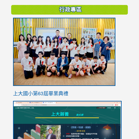
行政專區
link
to
https://
上大國小第63屆畢業典禮
link
link
to
to
https://sites.google.com/stes.tyc.edu.tw/113school
https