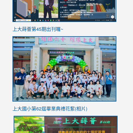
ink
上大蒔薈第45期出刊囉~
to
link
https://sites.google.com/stes.tyc.edu.tw/113school
to
https://
YfDQpp
usp=sha
上大國小第62屆畢
業典禮花絮(相片)
link
link
link
link
link
to
to
to
to
to