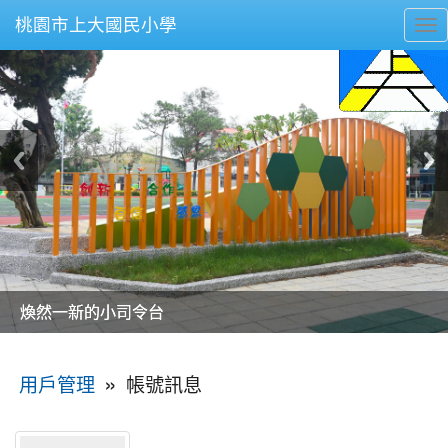
桃園市上大國民小學
To
nav
美麗的操場是我們活力的來源
美麗的操場是我們活力的來源
煥然一新的小司令台
煥然一新的小司令台
富含桃園埤塘田園風光意象的中廊
富含桃園埤塘田園風光意象的中廊
嶄新的中庭廣場
嶄新的中庭廣場
水生池生生不息
水生池生生不息
:::
»
帳號訊息
用戶管理