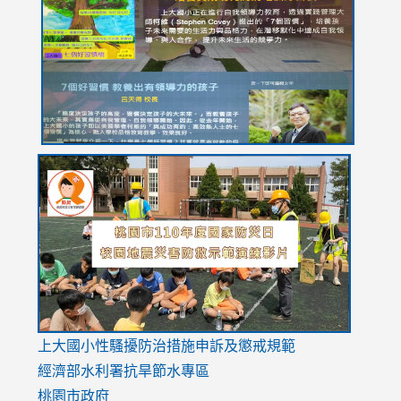
https://drive.google.com/file/d/1I-
https://sites.google.com/stes.tyc.edu.tw/113school
https:
https:
https:
YfDQppRvyMk686kIw6SBbssEIZ6WnT/view?
usp=sh
8M
usp=sharing
link
link
link
to
to
to
https://drive.google.com/file/d/1AXdrxzgdGrHK7k94y0
https:/
https:/
usp=sharing
v=hC_g
v=hC_g
link
上大國小性騷擾防治措施
申訴及懲戒規範
to
經濟部水利署抗旱節水專區
https://www.youtube.com/watch?
桃園市政府