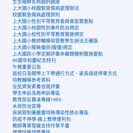
生生喝鮮乳桃園鈣健康
上大國小校園緊急傷病處理辦法
校園緊急傷病處理原則
上大國小性別平等教育委員會設置要點
上大國小校園性別事件防治規定
上大國小校性別平等教育實施規定
上大國小教師輔導與管教學生辦法正確版
上大國小服裝儀容(服儀)規定
上大國民小學定期評量命審題機制實施要點
60週年校慶紀念特刊
午餐重要公告
返校日及開學上下學通行方式、家長接送停車方式
特教輔導參考資料
全民資安素養自我評量
學生申訴及再申訴專區
教育部反霸凌專線1953
水痘防治宣導
疾病管制署嚴重特殊傳染性肺炎專區
防疫不停學-線上教學便利包
教師專業發展支持作業平臺
健康促進評鑑專區