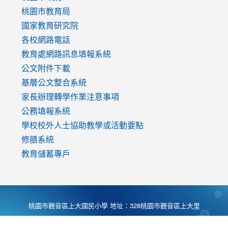
v=mfpNykQ0g4M
桃園市教育局
國家教育研究院
各校網路電話
教育處網路訊息填報系統
公文附件下載
基層公文整合系統
家長辦理轉學作業注意事項
公務填報系統
學校校外人士協助教學或活動要點
修膳系統
教育儲蓄專戶
桃園市觀音區上大國民小學 地址：328桃園市觀音區上大里
大湖路1段540號 電話:03-4901174 傳真:03-4900781 Desing