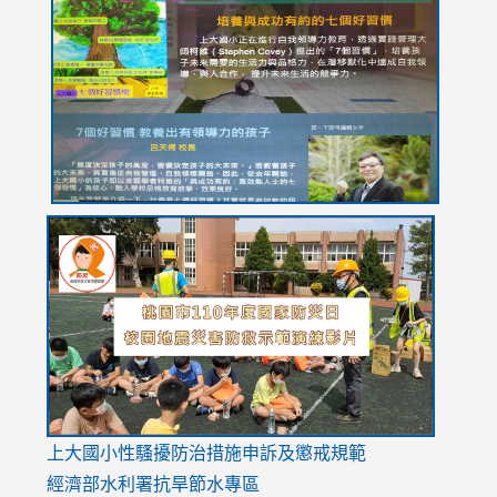
to
to
to
to
to
https://drive.google.com/file/d/1I-
https://sites.google.com/stes.tyc.edu.tw/113school
https:
https:
https:
YfDQppRvyMk686kIw6SBbssEIZ6WnT/view?
usp=sh
8M
usp=sharing
link
link
link
to
to
to
https://drive.google.com/file/d/1AXdrxzgdGrHK7k94y0
https:/
https:/
usp=sharing
v=hC_g
v=hC_g
link
上大國小性騷擾防治措施
申訴及懲戒規範
to
經濟部水利署抗旱節水專區