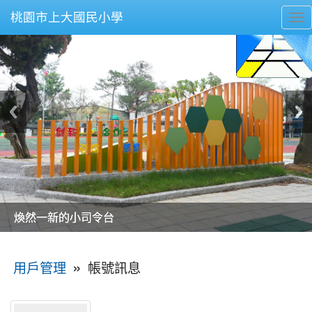
桃園市上大國民小學
To
nav
美麗的操場是我們活力的來源
美麗的操場是我們活力的來源
煥然一新的小司令台
煥然一新的小司令台
富含桃園埤塘田園風光意象的中廊
富含桃園埤塘田園風光意象的中廊
嶄新的中庭廣場
嶄新的中庭廣場
水生池生生不息
水生池生生不息
:::
»
帳號訊息
用戶管理