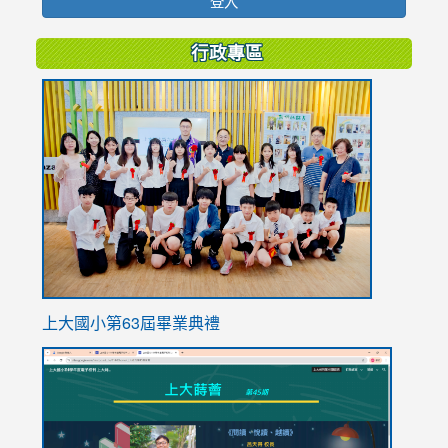
登入
行政專區
link
to
https://
上大國小第63屆畢業典禮
link
link
to
to
https://sites.google.com/stes.tyc.edu.tw/113school
https