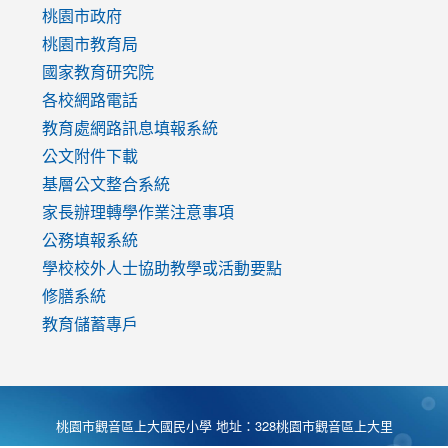
https://www.youtube.com/watch?
桃園市政府
v=mfpNykQ0g4M
桃園市教育局
國家教育研究院
各校網路電話
教育處網路訊息填報系統
公文附件下載
基層公文整合系統
家長辦理轉學作業注意事項
公務填報系統
學校校外人士協助教學或活動要點
修膳系統
教育儲蓄專戶
桃園市觀音區上大國民小學 地址：328桃園市觀音區上大里