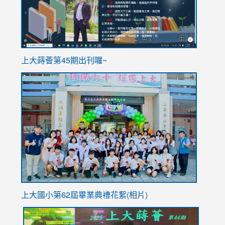
ink
上大蒔薈第45期出刊囉~
to
link
https://sites.google.com/stes.tyc.edu.tw/113school
to
https://
YfDQpp
usp=sha
上大國小第62屆畢
業典禮花絮(相片)
link
link
link
link
link