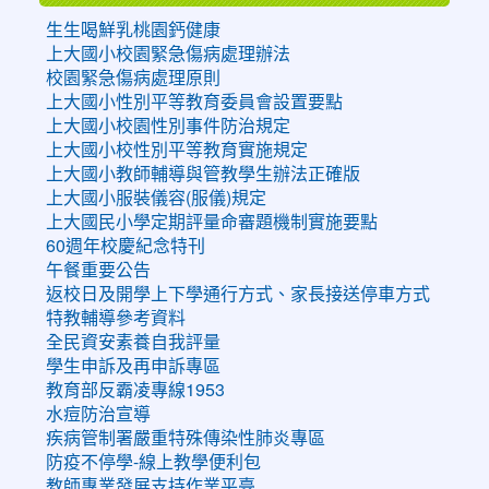
生生喝鮮乳桃園鈣健康
上大國小校園緊急傷病處理辦法
校園緊急傷病處理原則
上大國小性別平等教育委員會設置要點
上大國小校園性別事件防治規定
上大國小校性別平等教育實施規定
上大國小教師輔導與管教學生辦法正確版
上大國小服裝儀容(服儀)規定
上大國民小學定期評量命審題機制實施要點
60週年校慶紀念特刊
午餐重要公告
返校日及開學上下學通行方式、家長接送停車方式
特教輔導參考資料
全民資安素養自我評量
學生申訴及再申訴專區
教育部反霸凌專線1953
水痘防治宣導
疾病管制署嚴重特殊傳染性肺炎專區
防疫不停學-線上教學便利包
教師專業發展支持作業平臺