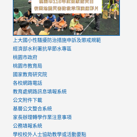
usp=sharing
v=hC_g
v=hC_g
link
上大國小性騷擾防治措施
申訴及懲戒規範
to
經濟部水利署抗旱節水專區
https://www.youtube.com/watch?
桃園市政府
v=mfpNykQ0g4M
桃園市教育局
國家教育研究院
各校網路電話
教育處網路訊息填報系統
公文附件下載
基層公文整合系統
家長辦理轉學作業注意事項
公務填報系統
學校校外人士協助教學或活動要點