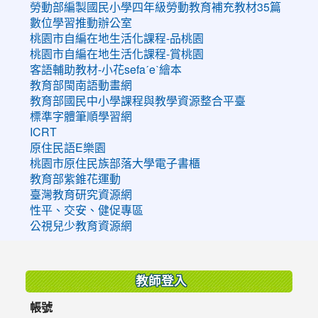
勞動部編製國民小學四年級勞動教育補充教材35篇
數位學習推動辦公室
桃園市自編在地生活化課程-品桃園
桃園市自編在地生活化課程-賞桃園
客語輔助教材-小花sefaˊeˋ繪本
教育部閩南語動畫網
教育部國民中小學課程與教學資源整合平臺
標準字體筆順學習網
ICRT
原住民語E樂園
桃園市原住民族部落大學電子書櫃
教育部紫錐花運動
臺灣教育研究資源網
性平、交安、健促專區
公視兒少教育資源網
:::
教師登入
帳號