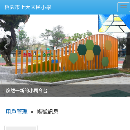
桃園市上大國民小學
To
nav
美麗的操場是我們活力的來源
美麗的操場是我們活力的來源
煥然一新的小司令台
煥然一新的小司令台
富含桃園埤塘田園風光意象的中廊
富含桃園埤塘田園風光意象的中廊
嶄新的中庭廣場
嶄新的中庭廣場
水生池生生不息
水生池生生不息
:::
»
帳號訊息
用戶管理