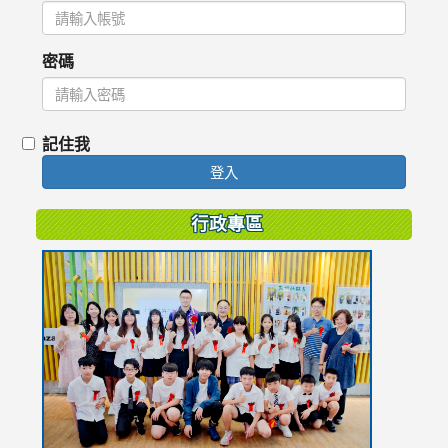
密碼
記住我
登入
行政專區
link
to
https://