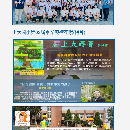
上大國小第62屆畢
業典禮花絮(相片)
link
link
link
link
link
to
to
to
to
to
https://drive.google.com/file/d/1I-
https://sites.google.com/stes.tyc.edu.tw/113school
https:
https:
https:
YfDQppRvyMk686kIw6SBbssEIZ6WnT/view?
usp=sh
8M
usp=sharing
link
link
link
to
to
to
https://drive.google.com/file/d/1AXdrxzgdGrHK7k94y0
https:/
https:/