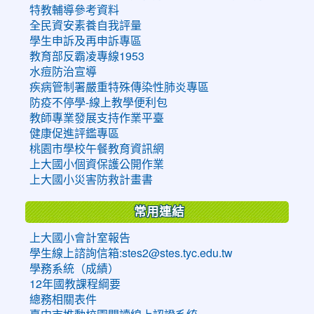
特教輔導參考資料
全民資安素養自我評量
學生申訴及再申訴專區
教育部反霸凌專線1953
水痘防治宣導
疾病管制署嚴重特殊傳染性肺炎專區
防疫不停學-線上教學便利包
教師專業發展支持作業平臺
健康促進評鑑專區
桃園市學校午餐教育資訊網
上大國小個資保護公開作業
上大國小災害防救計畫書
常用連結
上大國小會計室報告
學生線上諮詢信箱:stes2@stes.tyc.edu.tw
學務系統（成績）
12年國教課程綱要
總務相關表件