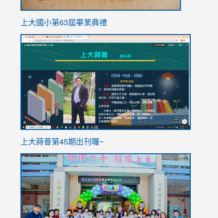
上大國小第63屆畢業典禮
link
link
to
to
https://sites.google.com/stes.tyc.edu.tw/113school
https
ink
上大蒔薈第45期出刊囉~
to
link
https://sites.google.com/stes.tyc.edu.tw/113school
to
https://
YfDQpp
usp=sha