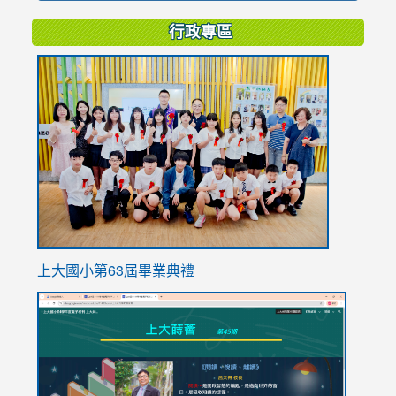
行政專區
link
to
https://
上大國小第63屆畢業典禮
link
link
to
to
https://sites.google.com/stes.tyc.edu.tw/113school
https