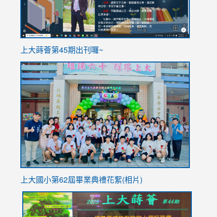
ink
上大蒔薈第45期出刊囉~
to
link
https://sites.google.com/stes.tyc.edu.tw/113school
to
https://
YfDQpp
usp=sha
上大國小第62屆畢
業典禮花絮(相片)
link
link
link
link
link
to
to
to
to
to