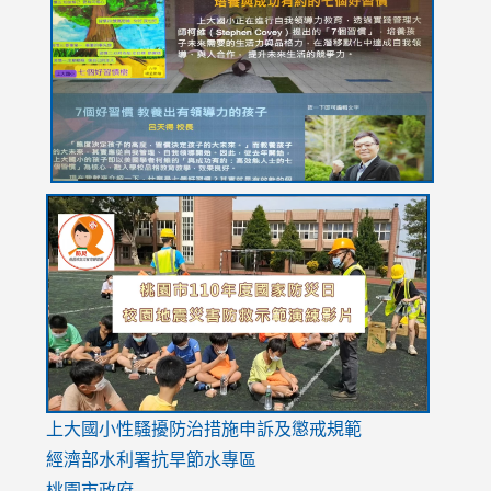
https://drive.google.com/file/d/1I-
https://sites.google.com/stes.tyc.edu.tw/113school
https:
https:
https:
YfDQppRvyMk686kIw6SBbssEIZ6WnT/view?
usp=sh
8M
usp=sharing
link
link
link
to
to
to
https://drive.google.com/file/d/1AXdrxzgdGrHK7k94y0
https:/
https:/
usp=sharing
v=hC_g
v=hC_g
link
上大國小性騷擾防治措施
申訴及懲戒規範
to
經濟部水利署抗旱節水專區
https://www.youtube.com/watch?
桃園市政府