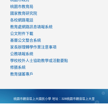
v=mfpNykQ0g4M
桃園市教育局
國家教育研究院
各校網路電話
教育處網路訊息填報系統
公文附件下載
基層公文整合系統
家長辦理轉學作業注意事項
公務填報系統
學校校外人士協助教學或活動要點
修膳系統
教育儲蓄專戶
桃園市觀音區上大國民小學 地址：328桃園市觀音區上大里
大湖路1段540號 電話:03-4901174 傳真:03-4900781 Desing