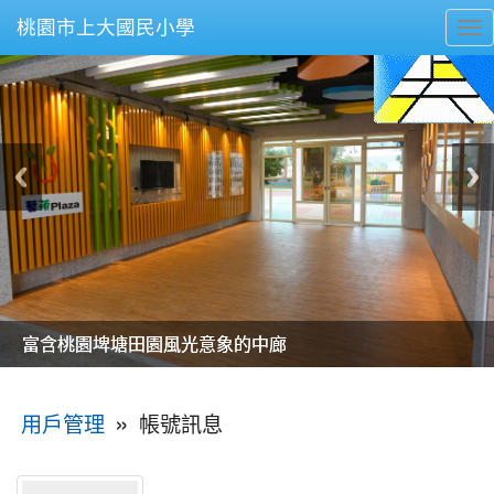
桃園市上大國民小學
To
nav
美麗的操場是我們活力的來源
美麗的操場是我們活力的來源
煥然一新的小司令台
煥然一新的小司令台
富含桃園埤塘田園風光意象的中廊
富含桃園埤塘田園風光意象的中廊
嶄新的中庭廣場
嶄新的中庭廣場
水生池生生不息
水生池生生不息
:::
»
帳號訊息
用戶管理