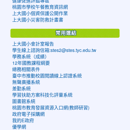
健康促進評鑑專區
桃園市學校午餐教育資訊網
上大國小個資保護公開作業
上大國小災害防救計畫書
常用連結
上大國小會計室報告
學生線上諮詢信箱:stes2@stes.tyc.edu.tw
學務系統（成績）
12年國教課程綱要
總務相關表件
臺中市推動校園閱讀線上認證系統
無聲廣播系統
差勤系統
學習扶助方案科技化評量系統
圖書館系統
桃園市教育發展資源入口網(教師研習)
政府電子採購網
我的E政府
優學網