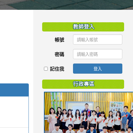
:::
教師登入
帳號
密碼
記住我
登入
行政專區