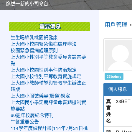
美麗的操場是我們活力的來源
美麗的操場是我們活力的來源
煥然一新的小司令台
煥然一新的小司令台
富含桃園埤塘田園風光意象的中廊
富含桃園埤塘田園風光意象的中廊
嶄新的中庭廣場
嶄新的中庭廣場
水生池生生不息
水生池生生不息
:::
:::
用戶管理
重要消息
生生喝鮮乳桃園鈣健康
上大國小校園緊急傷病處理辦法
校園緊急傷病處理原則
上大國小性別平等教育委員會設置要
點
上大國小校園性別事件防治規定
23betmy
上大國小校性別平等教育實施規定
上大國小教師輔導與管教學生辦法正
個人訊息
確版
上大國小服裝儀容(服儀)規定
真
23BET
上大國民小學定期評量命審題機制實
實
施要點
姓
60週年校慶紀念特刊
名
午餐重要公告
114學年度課程計畫(114年7月31日桃