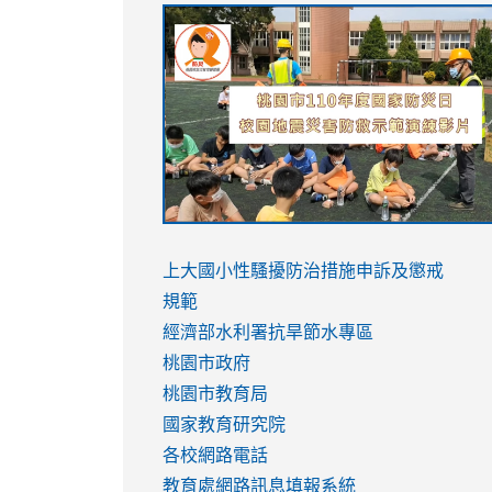
link
link
link
link
to
to
to
to
https://sites.google.com/stes.tyc.ed
https://drive.google.com/file/d/1AXdr
https://youtu.be/jJOMVWY3-
https://drive.google.com/file/d/1AXdr
usp=sharing
8M
usp=sharing
link
link
to
to
link
上大國小性騷擾防治措施
申訴及懲戒
https://www.youtube.com/watch?
https://www.youtube.com/watch?
to
規範
v=hC_gdZndU9s
v=hC_gdZndU9s
https://www.youtube.com/watch?
經濟部水利署抗旱節水專區
v=mfpNykQ0g4M
桃園市政府
桃園市教育局
國家教育研究院
各校網路電話
教育處網路訊息填報系統