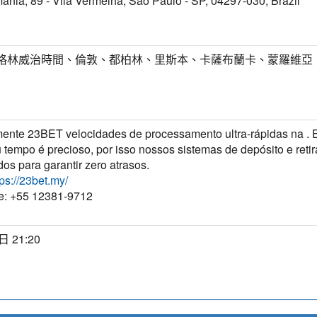
ânia, 89 - Vila Vermelha, São Paulo - SP, 04297-030, Brazil
T) 格林威治時間、倫敦、都柏林、里斯本、卡薩布蘭卡、蒙羅維亞
ente 23BET velocidades de processamento ultra-rápidas na .
 tempo é precioso, por isso nossos sistemas de depósito e reti
dos para garantir zero atrasos.
tps://23bet.my/
e: +55 12381-9712
日 21:20