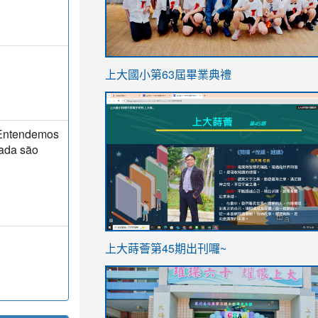
link
上大國小第63屆畢業典禮
to
link
https://sites.google.com/stes.t
to
 Entendemos
https://sites.google.com/stes.tyc.ed
rada são
ink
link
上大蒔薈第45期出刊囉~
to
to
https://sites.google.com/stes.tyc.ed
https://sites.google.com/stes.t