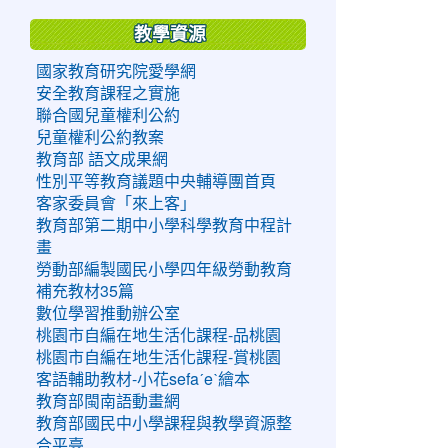
教學資源
國家教育研究院愛學網
安全教育課程之實施
聯合國兒童權利公約
兒童權利公約教案
教育部 語文成果網
性別平等教育議題中央輔導團首頁
客家委員會「來上客」
教育部第二期中小學科學教育中程計
畫
勞動部編製國民小學四年級勞動教育
補充教材35篇
數位學習推動辦公室
桃園市自編在地生活化課程-品桃園
桃園市自編在地生活化課程-賞桃園
客語輔助教材-小花sefaˊeˋ繪本
教育部閩南語動畫網
教育部國民中小學課程與教學資源整
合平臺