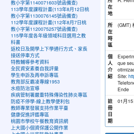
所
R. Herm
教小字第1140071603號函備查)
在
113學年度課程計畫(113年8月12日桃
地
教小字第1130076145號函備查)
112學年度課程計畫(112年8月7日桃
所
(GM
教小字第1120075257號函備查)
在
115學年度各年級領域科目選用之教
時
科書
區
返校日及開學上下學通行方式、家長
接送停車方式
個
Experim
特教輔導參考資料
人
que seu
全民資安素養自我評量
介
otimiza
學生申訴及再申訴專區
紹
Site:
ht
教育部反霸凌專線1953
Telefon
水痘防治宣導
Ende
疾病管制署嚴重特殊傳染性肺炎專區
註
01月15
防疫不停學-線上教學便利包
冊
教師專業發展支持作業平臺
日
健康促進評鑑專區
期
桃園市學校午餐教育資訊網
上大國小個資保護公開作業