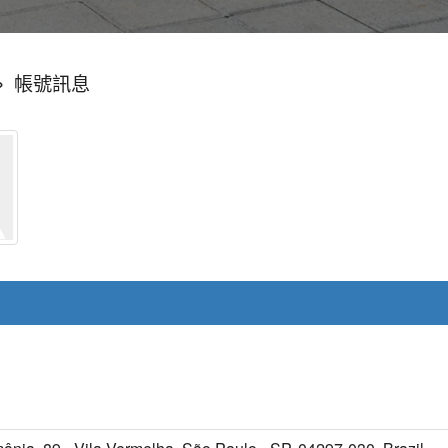
»
帳號訊息