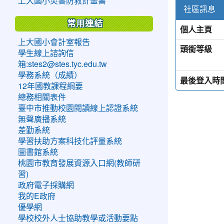
上大國小災害防救計畫書
社區訊息
常用連結
個人主頁
上大國小會計室報告
頭銜等級
學生線上諮詢信
箱:stes2@stes.tyc.edu.tw
學務系統（成績）
最後登入時
12年國教課程綱要
總務相關表件
臺中市推動校園閱讀線上認證系統
無聲廣播系統
差勤系統
學習扶助方案科技化評量系統
圖書館系統
桃園市教育發展資源入口網(教師研
習)
政府電子採購網
我的E政府
優學網
學校校外人士協助教學或活動要點