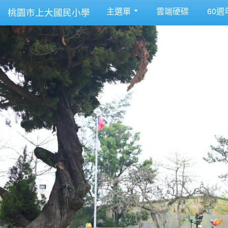
主選單
雲端硬碟
60週
桃園市上大國民小學