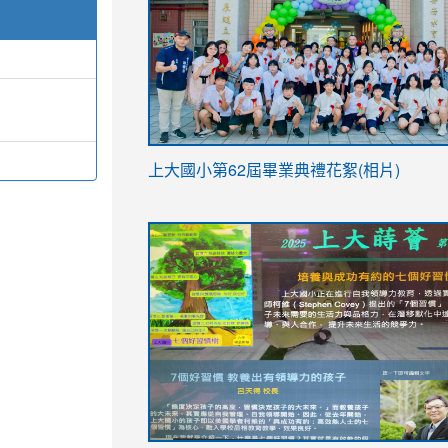
link
上大國小第62屆畢
業典禮花絮(相片)
to
link
link
https://drive.google.com/file/d/1I-
to
to
YfDQppRvyMk686kIw6SBbssEIZ6WnT/vi
https://drive.google.com/file/d/1I-
https://sites.google.com/stes.tyc.ed
usp=sharing
YfDQppRvyMk686kIw6SBbssEIZ6WnT/vi
usp=sharing