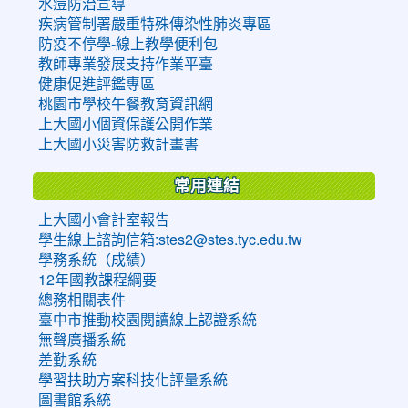
水痘防治宣導
疾病管制署嚴重特殊傳染性肺炎專區
防疫不停學-線上教學便利包
教師專業發展支持作業平臺
健康促進評鑑專區
桃園市學校午餐教育資訊網
上大國小個資保護公開作業
上大國小災害防救計畫書
常用連結
上大國小會計室報告
學生線上諮詢信箱:stes2@stes.tyc.edu.tw
學務系統（成績）
12年國教課程綱要
總務相關表件
臺中市推動校園閱讀線上認證系統
無聲廣播系統
差勤系統
學習扶助方案科技化評量系統
圖書館系統