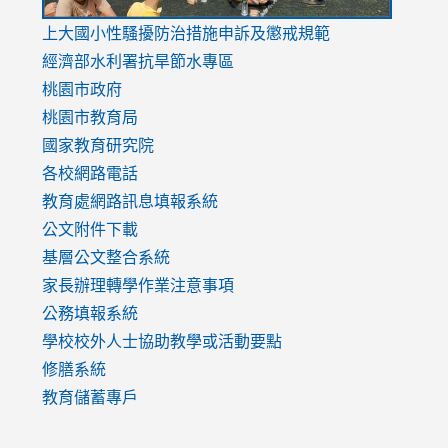
link
上大國小性騷擾防治措施
申訴及懲戒規範
to
經濟部水利署抗旱節水專區
https://www.youtube.com/watch?
桃園市政府
v=mfpNykQ0g4M
桃園市教育局
國家教育研究院
各校網路電話
教育處網路訊息填報系統
公文附件下載
基層公文整合系統
家長辦理轉學作業注意事項
公務填報系統
學校校外人士協助教學或活動要點
修膳系統
教育儲蓄專戶