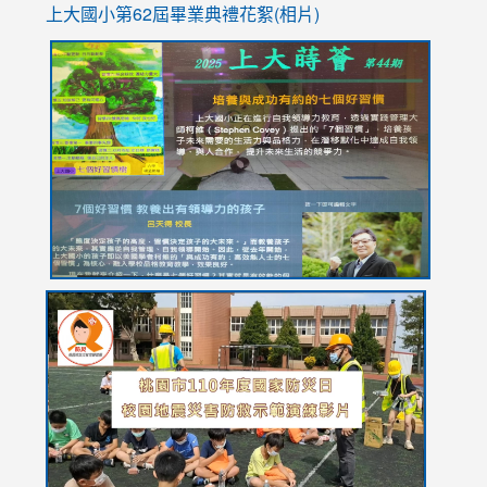
上大國小第62屆畢
業典禮花絮(相片)
link
link
link
link
link
to
to
to
to
to
https://drive.google.com/file/d/1I-
https://sites.google.com/stes.tyc.edu.tw/113school
https:
https:
https:
YfDQppRvyMk686kIw6SBbssEIZ6WnT/view?
usp=sh
8M
usp=sharing
link
link
link
to
to
to
https://drive.google.com/file/d/1AXdrxzgdGrHK7k94y0
https:/
https:/
usp=sharing
v=hC_g
v=hC_g