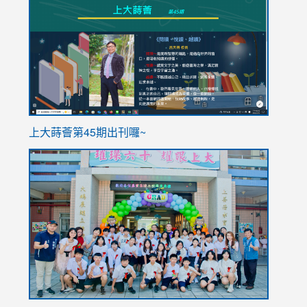
to
to
https://sites.google.com/stes.tyc.edu.tw/113school
https
ink
上大蒔薈第45期出刊囉~
to
link
https://sites.google.com/stes.tyc.edu.tw/113school
to
https://
YfDQpp
usp=sha