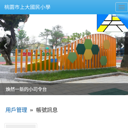
桃園市上大國民小學
To
nav
美麗的操場是我們活力的來源
美麗的操場是我們活力的來源
煥然一新的小司令台
煥然一新的小司令台
富含桃園埤塘田園風光意象的中廊
富含桃園埤塘田園風光意象的中廊
嶄新的中庭廣場
嶄新的中庭廣場
水生池生生不息
水生池生生不息
:::
»
帳號訊息
用戶管理