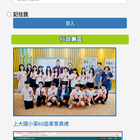
記住我
登入
行政專區
link
to
https://
上大國小第63屆畢業典禮
link
link