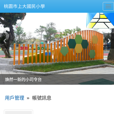
桃園市上大國民小學
To
nav
美麗的操場是我們活力的來源
美麗的操場是我們活力的來源
煥然一新的小司令台
煥然一新的小司令台
富含桃園埤塘田園風光意象的中廊
富含桃園埤塘田園風光意象的中廊
嶄新的中庭廣場
嶄新的中庭廣場
水生池生生不息
水生池生生不息
:::
»
帳號訊息
用戶管理