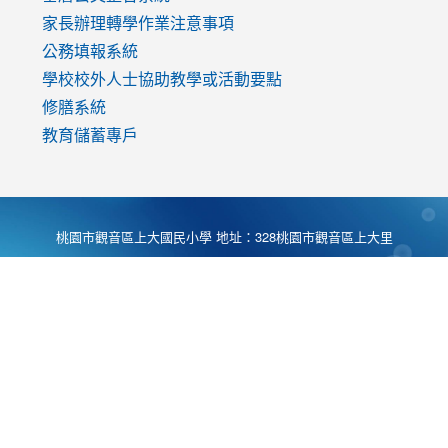
家長辦理轉學作業注意事項
公務填報系統
學校校外人士協助教學或活動要點
修膳系統
教育儲蓄專戶
桃園市觀音區上大國民小學 地址：328桃園市觀音區上大里
大湖路1段540號 電話:03-4901174 傳真:03-4900781 Desing
by
Zyinfo