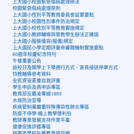
上大國小校園緊急傷病處理辦法
校園緊急傷病處理原則
上大國小性別平等教育委員會設置要點
上大國小校園性別事件防治規定
上大國小校性別平等教育實施規定
上大國小教師輔導與管教學生辦法正確版
上大國小服裝儀容(服儀)規定
上大國民小學定期評量命審題機制實施要點
60週年校慶紀念特刊
午餐重要公告
返校日及開學上下學通行方式、家長接送停車方式
特教輔導參考資料
全民資安素養自我評量
學生申訴及再申訴專區
教育部反霸凌專線1953
水痘防治宣導
疾病管制署嚴重特殊傳染性肺炎專區
防疫不停學-線上教學便利包
教師專業發展支持作業平臺
健康促進評鑑專區
桃園市學校午餐教育資訊網