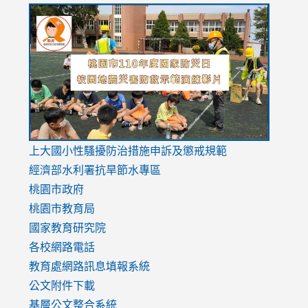
link
link
link
to
to
to
https://drive.google.com/file/d/1AXdrxzgdGrHK7k94y0
https:/
https:/
usp=sharing
v=hC_g
v=hC_g
link
上大國小性騷擾防治措施
申訴及懲戒規範
to
經濟部水利署抗旱節水專區
https://www.youtube.com/watch?
桃園市政府
v=mfpNykQ0g4M
桃園市教育局
國家教育研究院
各校網路電話
教育處網路訊息填報系統
公文附件下載
基層公文整合系統