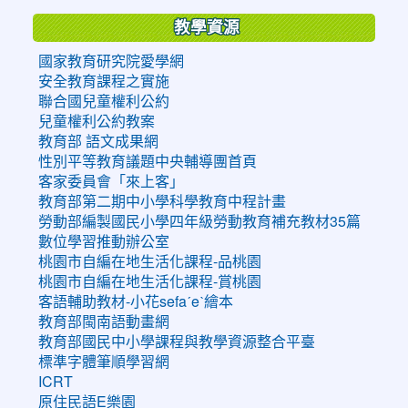
教學資源
國家教育研究院愛學網
安全教育課程之實施
聯合國兒童權利公約
兒童權利公約教案
教育部 語文成果網
性別平等教育議題中央輔導團首頁
客家委員會「來上客」
教育部第二期中小學科學教育中程計畫
勞動部編製國民小學四年級勞動教育補充教材35篇
數位學習推動辦公室
桃園市自編在地生活化課程-品桃園
桃園市自編在地生活化課程-賞桃園
客語輔助教材-小花sefaˊeˋ繪本
教育部閩南語動畫網
教育部國民中小學課程與教學資源整合平臺
標準字體筆順學習網
ICRT
原住民語E樂園