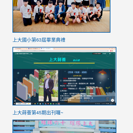
上大國小第63屆畢業典禮
link
link
to
to
https://sites.google.com/stes.tyc.edu.tw/113school
https
ink
上大蒔薈第45期出刊囉~
to
link
https://sites.google.com/stes.tyc.edu.tw/113school
to