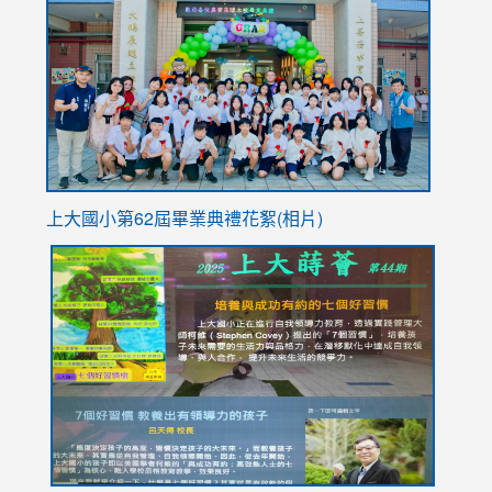
https://
YfDQpp
usp=sha
上大國小第62屆畢
業典禮花絮(相片)
link
link
link
link
link
to
to
to
to
to
https://drive.google.com/file/d/1I-
https://sites.google.com/stes.tyc.edu.tw/113school
https:
https:
https:
YfDQppRvyMk686kIw6SBbssEIZ6WnT/view?
usp=sh
8M
usp=sharing