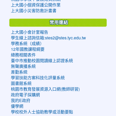
上大國小個資保護公開作業
上大國小災害防救計畫書
常用連結
上大國小會計室報告
學生線上諮詢信箱:stes2@stes.tyc.edu.tw
學務系統（成績）
12年國教課程綱要
總務相關表件
臺中市推動校園閱讀線上認證系統
無聲廣播系統
差勤系統
學習扶助方案科技化評量系統
圖書館系統
桃園市教育發展資源入口網(教師研習)
政府電子採購網
我的E政府
優學網
學校校外人士協助教學或活動要點