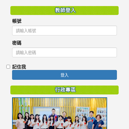
教師登入
帳號
密碼
記住我
登入
行政專區
link
to
https://