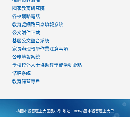
國家教育研究院
各校網路電話
教育處網路訊息填報系統
公文附件下載
基層公文整合系統
家長辦理轉學作業注意事項
公務填報系統
學校校外人士協助教學或活動要點
修膳系統
教育儲蓄專戶
桃園市觀音區上大國民小學 地址：328桃園市觀音區上大里
大湖路1段540號 電話:03-4901174 傳真:03-4900781 Desing
by
Zyinfo