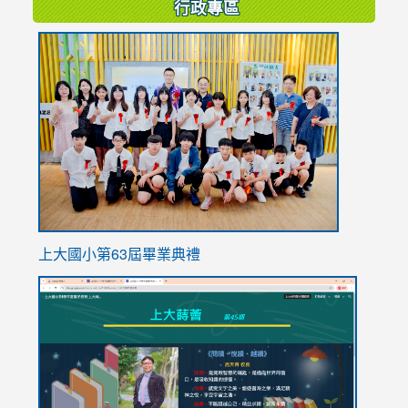
行政專區
link
to
https://
上大國小第63屆畢業典禮
link
link
to
to
https://sites.google.com/stes.tyc.edu.tw/113school
https