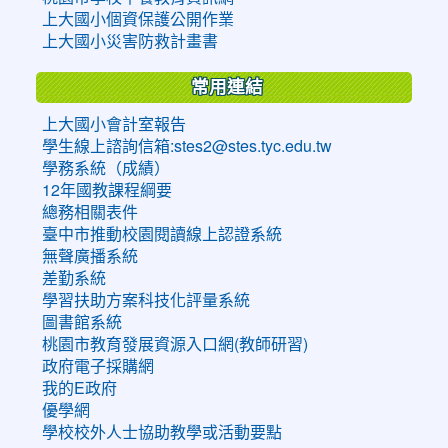
上大國小個資保護公開作業
上大國小災害防救計畫書
常用連結
上大國小會計室報告
學生線上諮詢信箱:stes2@stes.tyc.edu.tw
學務系統（成績）
12年國教課程綱要
總務相關表件
臺中市推動校園閱讀線上認證系統
無聲廣播系統
差勤系統
學習扶助方案科技化評量系統
圖書館系統
桃園市教育發展資源入口網(教師研習)
政府電子採購網
我的E政府
優學網
學校校外人士協助教學或活動要點