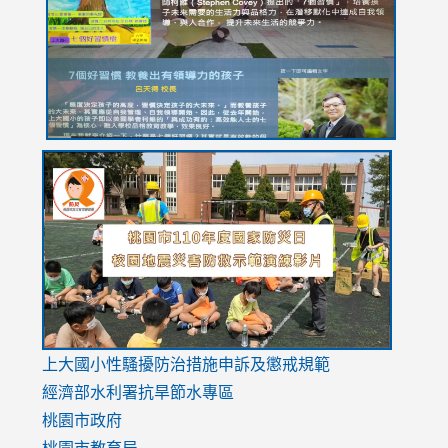
YfDQppRvyMk686kIw6SBbssEIZ6WnT/view?
usp=sh
8M
usp=sharing
link
link
link
to
to
to
https://drive.google.com/file/d/1AXdrxzgdGrHK7k94y0
https:/
https:/
usp=sharing
v=hC_g
v=hC_g
link
上大國小性騷擾防治措施
申訴及懲戒規範
to
經濟部水利署抗旱節水專區
https://www.youtube.com/watch?
桃園市政府
v=mfpNykQ0g4M
桃園市教育局