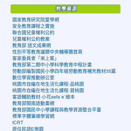
教學資源
國家教育研究院愛學網
安全教育課程之實施
聯合國兒童權利公約
兒童權利公約教案
教育部 語文成果網
性別平等教育議題中央輔導團首頁
客家委員會「來上客」
教育部第二期中小學科學教育中程計畫
勞動部編製國民小學四年級勞動教育補充教材35篇
數位學習推動辦公室
桃園市自編在地生活化課程-品桃園
桃園市自編在地生活化課程-賞桃園
客語輔助教材-小花sefaˊeˋ繪本
教育部閩南語動畫網
教育部國民中小學課程與教學資源整合平臺
標準字體筆順學習網
ICRT
原住民語E樂園