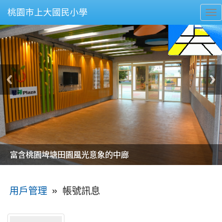
桃園市上大國民小學
To
nav
美麗的操場是我們活力的來源
美麗的操場是我們活力的來源
煥然一新的小司令台
煥然一新的小司令台
富含桃園埤塘田園風光意象的中廊
富含桃園埤塘田園風光意象的中廊
嶄新的中庭廣場
嶄新的中庭廣場
水生池生生不息
水生池生生不息
:::
»
帳號訊息
用戶管理