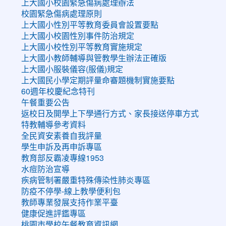
上大國小校園緊急傷病處理辦法
校園緊急傷病處理原則
上大國小性別平等教育委員會設置要點
上大國小校園性別事件防治規定
上大國小校性別平等教育實施規定
上大國小教師輔導與管教學生辦法正確版
上大國小服裝儀容(服儀)規定
上大國民小學定期評量命審題機制實施要點
60週年校慶紀念特刊
午餐重要公告
返校日及開學上下學通行方式、家長接送停車方式
特教輔導參考資料
全民資安素養自我評量
學生申訴及再申訴專區
教育部反霸凌專線1953
水痘防治宣導
疾病管制署嚴重特殊傳染性肺炎專區
防疫不停學-線上教學便利包
教師專業發展支持作業平臺
健康促進評鑑專區
桃園市學校午餐教育資訊網