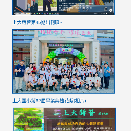
ink
上大蒔薈第45期出刊囉~
to
link
https://sites.google.com/stes.tyc.edu.tw/113school
to
https://
YfDQpp
usp=sha
上大國小第62屆畢
業典禮花絮(相片)
link
link
link
link
link
to
to
to
to
to
https://drive.google.com/file/d/1I-
https://sites.google.com/stes.tyc.edu.tw/113school
https:
https:
https: