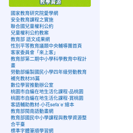
教學資源
國家教育研究院愛學網
安全教育課程之實施
聯合國兒童權利公約
兒童權利公約教案
教育部 語文成果網
性別平等教育議題中央輔導團首頁
客家委員會「來上客」
教育部第二期中小學科學教育中程計
畫
勞動部編製國民小學四年級勞動教育
補充教材35篇
數位學習推動辦公室
桃園市自編在地生活化課程-品桃園
桃園市自編在地生活化課程-賞桃園
客語輔助教材-小花sefaˊeˋ繪本
教育部閩南語動畫網
教育部國民中小學課程與教學資源整
合平臺
標準字體筆順學習網