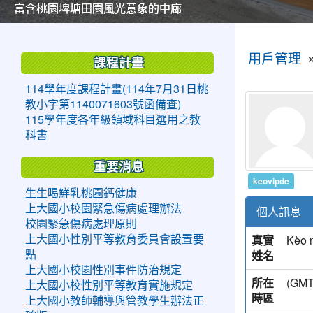
美麗的操場是我們活力的來源
美麗的操場是我們活力的來源
煥然一新的小司令台
煥然一新的小司令台
富含桃園埤塘田園風光意象的中廊
富含桃園埤塘田園風光意象的中廊
嶄新的中庭廣場
嶄新的中庭廣場
水生池生生不息
水生池生生不息
:::
:::
用戶管理
課程計畫
114學年度課程計畫(114年7月31日桃
教小字第1140071603號函備查)
115學年度各年級領域科目選用之教
科書
重要消息
keovipde
生生喝鮮乳桃園鈣健康
上大國小校園緊急傷病處理辦法
個人訊息
校園緊急傷病處理原則
真實
Kèo 
上大國小性別平等教育委員會設置要
姓名
點
上大國小校園性別事件防治規定
所在
(G
上大國小校性別平等教育實施規定
時區
上大國小教師輔導與管教學生辦法正