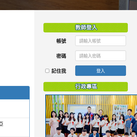
:::
教師登入
帳號
密碼
記住我
登入
行政專區
亞