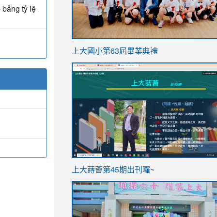
 bảng tỷ lệ
link
上大國小第63屆畢業典禮
to
link
https://sites.google.com/stes.t
to
https://sites.google.com/stes.tyc.ed
ink
link
上大蒔薈第45期出刊囉~
to
to
https://sites.google.com/stes.tyc.ed
https://sites.google.com/stes.t