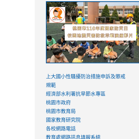
link
link
link
link
to
to
to
to
https://sites.google.com/stes.tyc.ed
https://drive.google.com/file/d/1AXdr
https://youtu.be/jJOMVWY3-
https://drive.google.com/file/d/1AXdr
usp=sharing
8M
usp=sharing
link
link
to
to
link
上大國小性騷擾防治措施
申訴及懲戒
https://www.youtube.com/watch?
https://www.youtube.com/watch?
to
規範
v=hC_gdZndU9s
v=hC_gdZndU9s
https://www.youtube.com/watch?
經濟部水利署抗旱節水專區
v=mfpNykQ0g4M
桃園市政府
桃園市教育局
國家教育研究院
各校網路電話
教育處網路訊息填報系統