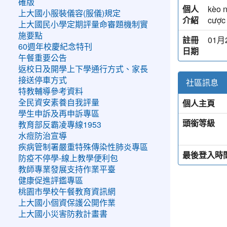
確版
個人
kèo n
上大國小服裝儀容(服儀)規定
介紹
cược 
上大國民小學定期評量命審題機制實
施要點
註冊
01月2
60週年校慶紀念特刊
日期
午餐重要公告
返校日及開學上下學通行方式、家長
接送停車方式
社區訊息
特教輔導參考資料
個人主頁
全民資安素養自我評量
學生申訴及再申訴專區
頭銜等級
教育部反霸凌專線1953
水痘防治宣導
疾病管制署嚴重特殊傳染性肺炎專區
最後登入時
防疫不停學-線上教學便利包
教師專業發展支持作業平臺
健康促進評鑑專區
桃園市學校午餐教育資訊網
上大國小個資保護公開作業
上大國小災害防救計畫書