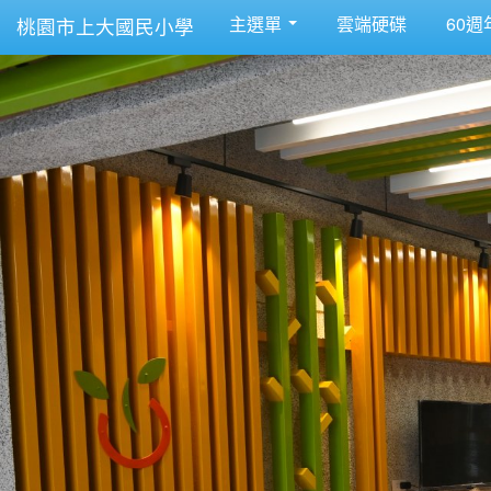
主選單
雲端硬碟
60週
桃園市上大國民小學