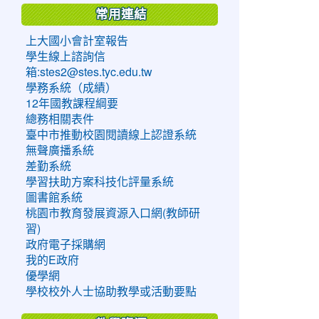
常用連結
上大國小會計室報告
學生線上諮詢信
箱:stes2@stes.tyc.edu.tw
學務系統（成績）
12年國教課程綱要
總務相關表件
臺中市推動校園閱讀線上認證系統
無聲廣播系統
差勤系統
學習扶助方案科技化評量系統
圖書館系統
桃園市教育發展資源入口網(教師研
習)
政府電子採購網
我的E政府
優學網
學校校外人士協助教學或活動要點