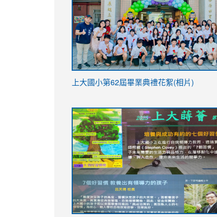
link
上大國小第62屆畢
業典禮花絮(相片)
to
link
link
https://drive.google.com/file/d/1I-
to
to
YfDQppRvyMk686kIw6SBbssEIZ6WnT/vi
https://drive.google.com/file/d/1I-
https://sites.google.com/stes.tyc.ed
usp=sharing
YfDQppRvyMk686kIw6SBbssEIZ6WnT/vi
usp=sharing