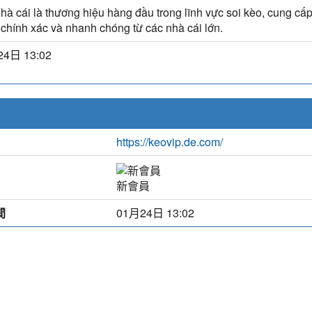
hà cái là thương hiệu hàng đầu trong lĩnh vực soi kèo, cung cấp
chính xác và nhanh chóng từ các nhà cái lớn.
4日 13:02
https://keovip.de.com/
新會員
間
01月24日 13:02