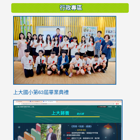
行政專區
link
to
https://
上大國小第63屆畢業典禮
link
link
to
to
https://sites.google.com/stes.tyc.edu.tw/113school
https