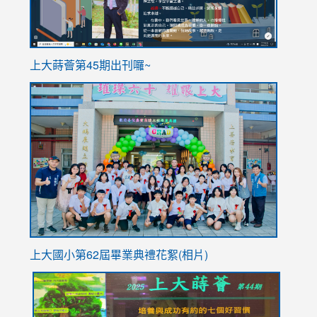
ink
上大蒔薈第45期出刊囉~
to
link
https://sites.google.com/stes.tyc.edu.tw/113school
to
https://
YfDQpp
usp=sha
上大國小第62屆畢
業典禮花絮(相片)
link
link
link
link
link
to
to
to
to
to