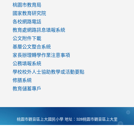
v=mfpNykQ0g4M
桃園市教育局
國家教育研究院
各校網路電話
教育處網路訊息填報系統
公文附件下載
基層公文整合系統
家長辦理轉學作業注意事項
公務填報系統
學校校外人士協助教學或活動要點
修膳系統
教育儲蓄專戶
桃園市觀音區上大國民小學 地址：328桃園市觀音區上大里
大湖路1段540號 電話:03-4901174 傳真:03-4900781 Desing