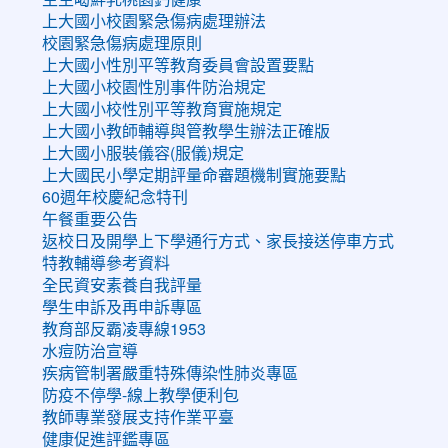
上大國小校園緊急傷病處理辦法
校園緊急傷病處理原則
上大國小性別平等教育委員會設置要點
上大國小校園性別事件防治規定
上大國小校性別平等教育實施規定
上大國小教師輔導與管教學生辦法正確版
上大國小服裝儀容(服儀)規定
上大國民小學定期評量命審題機制實施要點
60週年校慶紀念特刊
午餐重要公告
返校日及開學上下學通行方式、家長接送停車方式
特教輔導參考資料
全民資安素養自我評量
學生申訴及再申訴專區
教育部反霸凌專線1953
水痘防治宣導
疾病管制署嚴重特殊傳染性肺炎專區
防疫不停學-線上教學便利包
教師專業發展支持作業平臺
健康促進評鑑專區