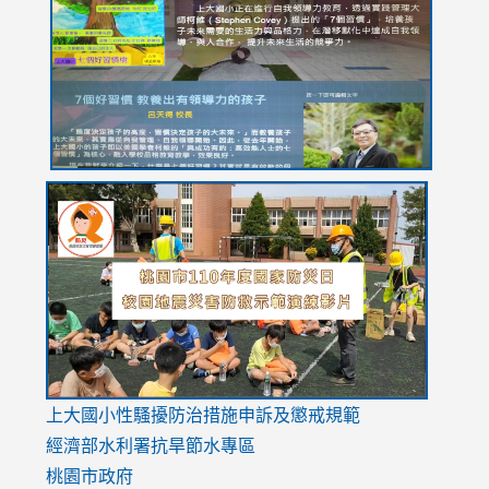
https://drive.google.com/file/d/1I-
https://sites.google.com/stes.tyc.edu.tw/113school
https:
https:
https:
YfDQppRvyMk686kIw6SBbssEIZ6WnT/view?
usp=sh
8M
usp=sharing
link
link
link
to
to
to
https://drive.google.com/file/d/1AXdrxzgdGrHK7k94y0
https:/
https:/
usp=sharing
v=hC_g
v=hC_g
link
上大國小性騷擾防治措施
申訴及懲戒規範
to
經濟部水利署抗旱節水專區
https://www.youtube.com/watch?
桃園市政府