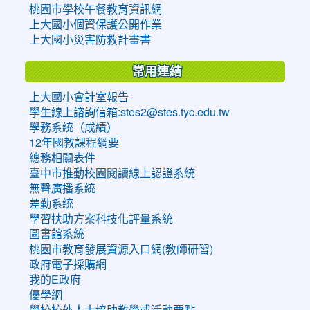
桃園市學校午餐教育資訊網
上大國小個資保護公開作業
上大國小災害防救計畫書
常用連結
上大國小會計室報告
學生線上諮詢信箱:stes2@stes.tyc.edu.tw
學務系統（成績）
12年國教課程綱要
總務相關表件
臺中市推動校園閱讀線上認證系統
無聲廣播系統
差勤系統
學習扶助方案科技化評量系統
圖書館系統
桃園市教育發展資源入口網(教師研習)
政府電子採購網
我的E政府
優學網
學校校外人士協助教學或活動要點