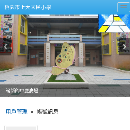
桃園市上大國民小學
To
nav
美麗的操場是我們活力的來源
美麗的操場是我們活力的來源
煥然一新的小司令台
煥然一新的小司令台
富含桃園埤塘田園風光意象的中廊
富含桃園埤塘田園風光意象的中廊
嶄新的中庭廣場
嶄新的中庭廣場
水生池生生不息
水生池生生不息
:::
»
帳號訊息
用戶管理