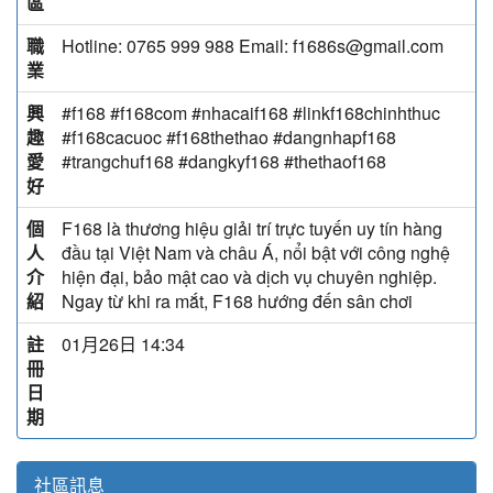
區
職
Hotline: 0765 999 988 Email: f1686s@gmail.com
業
興
#f168 #f168com #nhacaif168 #linkf168chinhthuc
趣
#f168cacuoc #f168thethao #dangnhapf168
愛
#trangchuf168 #dangkyf168 #thethaof168
好
個
F168 là thương hiệu giải trí trực tuyến uy tín hàng
人
đầu tại Việt Nam và châu Á, nổi bật với công nghệ
介
hiện đại, bảo mật cao và dịch vụ chuyên nghiệp.
紹
Ngay từ khi ra mắt, F168 hướng đến sân chơi
註
01月26日 14:34
冊
日
期
社區訊息