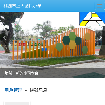
桃園市上大國民小學
To
nav
美麗的操場是我們活力的來源
美麗的操場是我們活力的來源
煥然一新的小司令台
煥然一新的小司令台
富含桃園埤塘田園風光意象的中廊
富含桃園埤塘田園風光意象的中廊
嶄新的中庭廣場
嶄新的中庭廣場
水生池生生不息
水生池生生不息
:::
»
帳號訊息
用戶管理