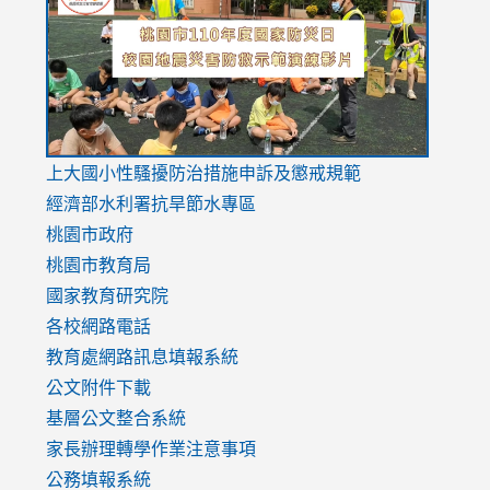
https://drive.google.com/file/d/1AXdrxzgdGrHK7k94y0
https:/
https:/
usp=sharing
v=hC_g
v=hC_g
link
上大國小性騷擾防治措施
申訴及懲戒規範
to
經濟部水利署抗旱節水專區
https://www.youtube.com/watch?
桃園市政府
v=mfpNykQ0g4M
桃園市教育局
國家教育研究院
各校網路電話
教育處網路訊息填報系統
公文附件下載
基層公文整合系統
家長辦理轉學作業注意事項
公務填報系統