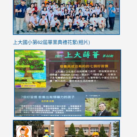
usp=sha
上大國小第62屆畢
業典禮花絮(相片)
link
link
link
link
link
to
to
to
to
to
https://drive.google.com/file/d/1I-
https://sites.google.com/stes.tyc.edu.tw/113school
https:
https:
https:
YfDQppRvyMk686kIw6SBbssEIZ6WnT/view?
usp=sh
8M
usp=sharing
link
link
link
to
to
to