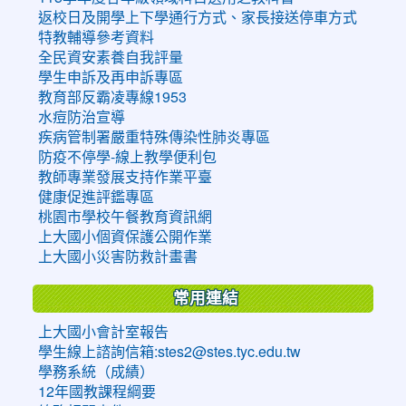
返校日及開學上下學通行方式、家長接送停車方式
特教輔導參考資料
全民資安素養自我評量
學生申訴及再申訴專區
教育部反霸凌專線1953
水痘防治宣導
疾病管制署嚴重特殊傳染性肺炎專區
防疫不停學-線上教學便利包
教師專業發展支持作業平臺
健康促進評鑑專區
桃園市學校午餐教育資訊網
上大國小個資保護公開作業
上大國小災害防救計畫書
常用連結
上大國小會計室報告
學生線上諮詢信箱:stes2@stes.tyc.edu.tw
學務系統（成績）
12年國教課程綱要