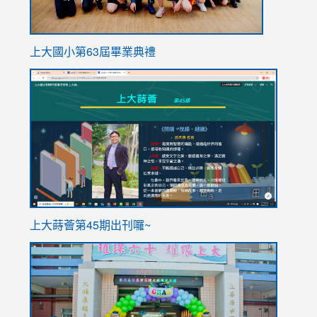
上大國小第63屆畢業典禮
link
link
to
to
https://sites.google.com/stes.tyc.edu.tw/113school
https
ink
上大蒔薈第45期出刊囉~
to
link
https://sites.google.com/stes.tyc.edu.tw/113school
to
https://
YfDQpp