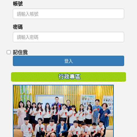
帳號
密碼
記住我
登入
行政專區
link
to
https://