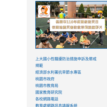
link
link
link
link
to
to
to
to
https://sites.google.com/stes.tyc.ed
https://drive.google.com/file/d/1AXdr
https://youtu.be/jJOMVWY3-
https://drive.google.com/file/d/1AXdr
usp=sharing
8M
usp=sharing
link
link
to
to
link
上大國小性騷擾防治措施
申訴及懲戒
https://www.youtube.com/watch?
https://www.youtube.com/watch?
to
規範
v=hC_gdZndU9s
v=hC_gdZndU9s
https://www.youtube.com/watch?
經濟部水利署抗旱節水專區
v=mfpNykQ0g4M
桃園市政府
桃園市教育局
國家教育研究院
各校網路電話
教育處網路訊息填報系統