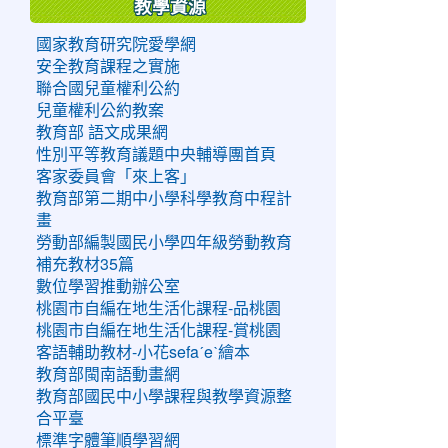
教學資源
國家教育研究院愛學網
安全教育課程之實施
聯合國兒童權利公約
兒童權利公約教案
教育部 語文成果網
性別平等教育議題中央輔導團首頁
客家委員會「來上客」
教育部第二期中小學科學教育中程計
畫
勞動部編製國民小學四年級勞動教育
補充教材35篇
數位學習推動辦公室
桃園市自編在地生活化課程-品桃園
桃園市自編在地生活化課程-賞桃園
客語輔助教材-小花sefaˊeˋ繪本
教育部閩南語動畫網
教育部國民中小學課程與教學資源整
合平臺
標準字體筆順學習網