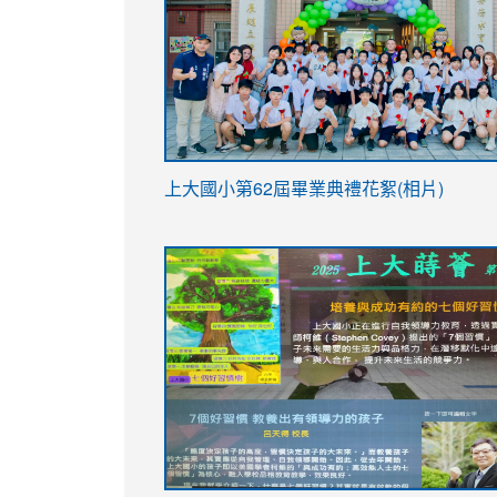
link
上大國小第62屆畢
業典禮花絮(相片)
to
link
link
https://drive.google.com/file/d/1I-
to
to
YfDQppRvyMk686kIw6SBbssEIZ6WnT/vi
https://drive.google.com/file/d/1I-
https://sites.google.com/stes.tyc.ed
usp=sharing
YfDQppRvyMk686kIw6SBbssEIZ6WnT/vi
usp=sharing