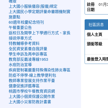
確版
註冊
01月3
上大國小服裝儀容(服儀)規定
日期
上大國民小學定期評量命審題機制實
施要點
60週年校慶紀念特刊
社區訊息
午餐重要公告
返校日及開學上下學通行方式、家長
個人主頁
接送停車方式
頭銜等級
特教輔導參考資料
全民資安素養自我評量
學生申訴及再申訴專區
最後登入時
教育部反霸凌專線1953
水痘防治宣導
疾病管制署嚴重特殊傳染性肺炎專區
防疫不停學-線上教學便利包
教師專業發展支持作業平臺
健康促進評鑑專區
桃園市學校午餐教育資訊網
上大國小個資保護公開作業
上大國小災害防救計畫書