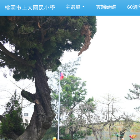
主選單
雲端硬碟
60週
桃園市上大國民小學