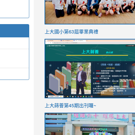
link
上大國小第63屆畢業典禮
to
link
https://sites.google.com/stes.t
to
https://sites.google.com/stes.tyc.ed
ink
link
上大蒔薈第45期出刊囉~
to
to
https://sites.google.com/stes.tyc.ed
https://sites.google.com/stes.t