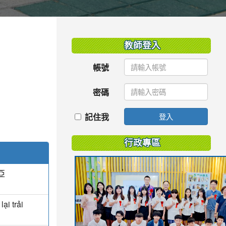
:::
教師登入
帳號
密碼
記住我
登入
行政專區
亞
ại trải