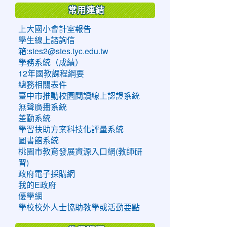
常用連結
上大國小會計室報告
學生線上諮詢信
箱:stes2@stes.tyc.edu.tw
學務系統（成績）
12年國教課程綱要
總務相關表件
臺中市推動校園閱讀線上認證系統
無聲廣播系統
差勤系統
學習扶助方案科技化評量系統
圖書館系統
桃園市教育發展資源入口網(教師研
習)
政府電子採購網
我的E政府
優學網
學校校外人士協助教學或活動要點