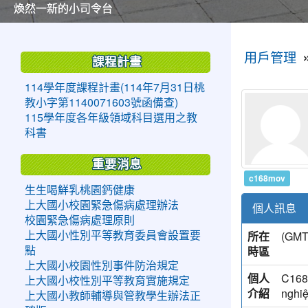
美麗的操場是我們活力的來源
美麗的操場是我們活力的來源
煥然一新的小司令台
煥然一新的小司令台
富含桃園埤塘田園風光意象的中廊
富含桃園埤塘田園風光意象的中廊
嶄新的中庭廣場
嶄新的中庭廣場
水生池生生不息
水生池生生不息
:::
:::
用戶管理
課程計畫
114學年度課程計畫(114年7月31日桃
教小字第1140071603號函備查)
115學年度各年級領域科目選用之教
科書
重要消息
c168mov
生生喝鮮乳桃園鈣健康
上大國小校園緊急傷病處理辦法
個人訊息
校園緊急傷病處理原則
所在
(G
上大國小性別平等教育委員會設置要
時區
點
上大國小校園性別事件防治規定
個人
C168 
上大國小校性別平等教育實施規定
介紹
nghiệ
上大國小教師輔導與管教學生辦法正