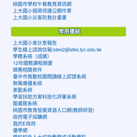
桃園市學校午餐教育資訊網
上大國小個資保護公開作業
上大國小災害防救計畫書
常用連結
上大國小會計室報告
學生線上諮詢信箱:stes2@stes.tyc.edu.tw
學務系統（成績）
12年國教課程綱要
總務相關表件
臺中市推動校園閱讀線上認證系統
無聲廣播系統
差勤系統
學習扶助方案科技化評量系統
圖書館系統
桃園市教育發展資源入口網(教師研習)
政府電子採購網
我的E政府
優學網
學校校外人士協助教學或活動要點