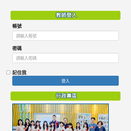
:::
教師登入
帳號
密碼
記住我
登入
行政專區
link
to
https://