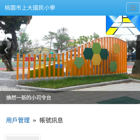
桃園市上大國民小學
To
nav
美麗的操場是我們活力的來源
美麗的操場是我們活力的來源
煥然一新的小司令台
煥然一新的小司令台
富含桃園埤塘田園風光意象的中廊
富含桃園埤塘田園風光意象的中廊
嶄新的中庭廣場
嶄新的中庭廣場
水生池生生不息
水生池生生不息
:::
»
帳號訊息
用戶管理