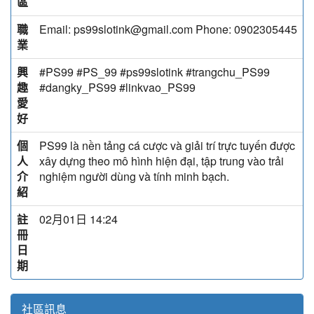
區
職
Email: ps99slotink@gmail.com Phone: 0902305445
業
興
#PS99 #PS_99 #ps99slotink #trangchu_PS99
趣
#dangky_PS99 #linkvao_PS99
愛
好
個
PS99 là nền tảng cá cược và giải trí trực tuyến được
人
xây dựng theo mô hình hiện đại, tập trung vào trải
介
nghiệm người dùng và tính minh bạch.
紹
註
02月01日 14:24
冊
日
期
社區訊息