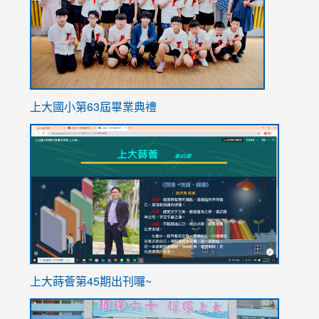
上大國小第63屆畢業典禮
link
link
to
to
https://sites.google.com/stes.tyc.edu.tw/113school
https
ink
上大蒔薈第45期出刊囉~
to
link
https://sites.google.com/stes.tyc.edu.tw/113school