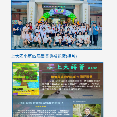
to
https://
YfDQpp
usp=sha
上大國小第62屆畢
業典禮花絮(相片)
link
link
link
link
link
to
to
to
to
to
https://drive.google.com/file/d/1I-
https://sites.google.com/stes.tyc.edu.tw/113school
https:
https:
https:
YfDQppRvyMk686kIw6SBbssEIZ6WnT/view?
usp=sh
8M
usp=sharing