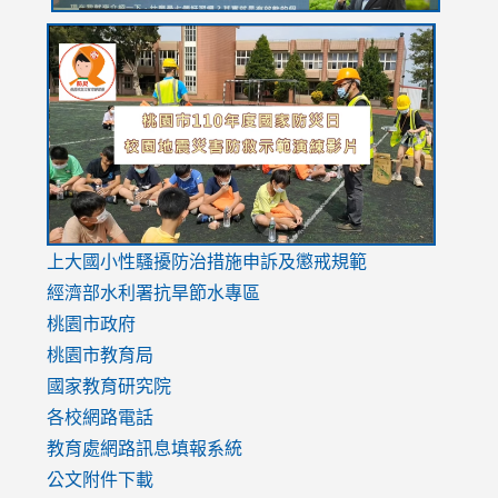
link
link
link
to
to
to
https://drive.google.com/file/d/1AXdrxzgdGrHK7k94y0
https:/
https:/
usp=sharing
v=hC_g
v=hC_g
link
上大國小性騷擾防治措施
申訴及懲戒規範
to
經濟部水利署抗旱節水專區
https://www.youtube.com/watch?
桃園市政府
v=mfpNykQ0g4M
桃園市教育局
國家教育研究院
各校網路電話
教育處網路訊息填報系統
公文附件下載