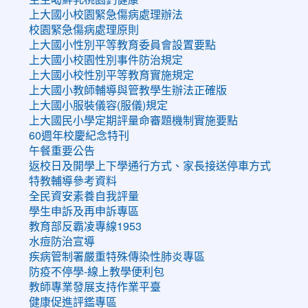
上大國小校園緊急傷病處理辦法
校園緊急傷病處理原則
上大國小性別平等教育委員會設置要點
上大國小校園性別事件防治規定
上大國小校性別平等教育實施規定
上大國小教師輔導與管教學生辦法正確版
上大國小服裝儀容(服儀)規定
上大國民小學定期評量命審題機制實施要點
60週年校慶紀念特刊
午餐重要公告
返校日及開學上下學通行方式、家長接送停車方式
特教輔導參考資料
全民資安素養自我評量
學生申訴及再申訴專區
教育部反霸凌專線1953
水痘防治宣導
疾病管制署嚴重特殊傳染性肺炎專區
防疫不停學-線上教學便利包
教師專業發展支持作業平臺
健康促進評鑑專區