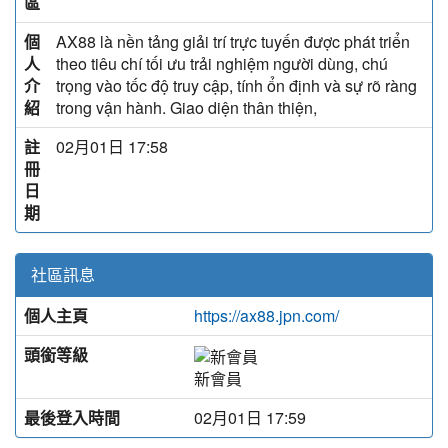
區
個
AX88 là nền tảng giải trí trực tuyến được phát triển
人
theo tiêu chí tối ưu trải nghiệm người dùng, chú
介
trọng vào tốc độ truy cập, tính ổn định và sự rõ ràng
紹
trong vận hành. Giao diện thân thiện,
註
02月01日 17:58
冊
日
期
社區訊息
個人主頁
https://ax88.jpn.com/
頭銜等級
新會員
最後登入時間
02月01日 17:59