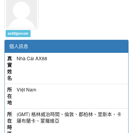
ax88jpncom
個人訊息
真
Nhà Cái AX88
實
姓
名
所
Việt Nam
在
地
所
(GMT) 格林威治時間、倫敦、都柏林、里斯本、卡
在
薩布蘭卡、蒙羅維亞
時