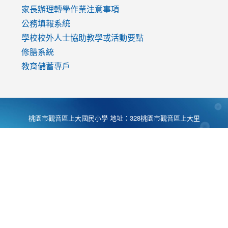
家長辦理轉學作業注意事項
公務填報系統
學校校外人士協助教學或活動要點
修膳系統
教育儲蓄專戶
桃園市觀音區上大國民小學 地址：328桃園市觀音區上大里
大湖路1段540號 電話:03-4901174 傳真:03-4900781 Desing
by
Zyinfo