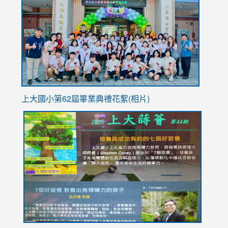
https://
YfDQpp
usp=sha
上大國小第62屆畢
業典禮花絮(相片)
link
link
link
link
link
to
to
to
to
to
https://drive.google.com/file/d/1I-
https://sites.google.com/stes.tyc.edu.tw/113school
https:
https:
https:
YfDQppRvyMk686kIw6SBbssEIZ6WnT/view?
usp=sh
8M
usp=sharing