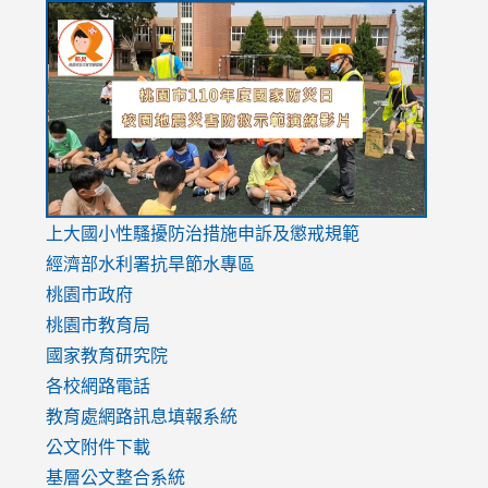
link
link
link
to
to
to
https://drive.google.com/file/d/1AXdrxzgdGrHK7k94y0
https:/
https:/
usp=sharing
v=hC_g
v=hC_g
link
上大國小性騷擾防治措施
申訴及懲戒規範
to
經濟部水利署抗旱節水專區
https://www.youtube.com/watch?
桃園市政府
v=mfpNykQ0g4M
桃園市教育局
國家教育研究院
各校網路電話
教育處網路訊息填報系統
公文附件下載
基層公文整合系統