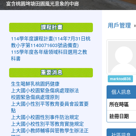
美麗的操場是我們活力的來源
美麗的操場是我們活力的來源
煥然一新的小司令台
煥然一新的小司令台
富含桃園埤塘田園風光意象的中廊
富含桃園埤塘田園風光意象的中廊
嶄新的中庭廣場
嶄新的中庭廣場
水生池生生不息
水生池生生不息
:::
:::
用戶管理
課程計畫
114學年度課程計畫(114年7月31日桃
教小字第1140071603號函備查)
115學年度各年級領域科目選用之教
科書
重要消息
marktod836
生生喝鮮乳桃園鈣健康
上大國小校園緊急傷病處理辦法
個人訊息
校園緊急傷病處理原則
所在時區
上大國小性別平等教育委員會設置要
點
註冊日期
上大國小校園性別事件防治規定
上大國小校性別平等教育實施規定
上大國小教師輔導與管教學生辦法正
社區訊息