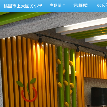
主選單
雲端硬碟
60週
桃園市上大國民小學