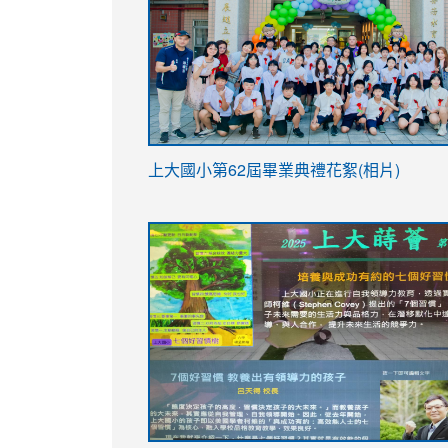
link
上大國小第62屆畢
業典禮花絮(相片)
to
link
link
https://drive.google.com/file/d/1I-
to
to
YfDQppRvyMk686kIw6SBbssEIZ6WnT/vi
https://drive.google.com/file/d/1I-
https://sites.google.com/stes.tyc.ed
usp=sharing
YfDQppRvyMk686kIw6SBbssEIZ6WnT/vi
usp=sharing