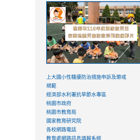
link
link
link
link
to
to
to
to
https://sites.google.com/stes.tyc.ed
https://drive.google.com/file/d/1AXdr
https://youtu.be/jJOMVWY3-
https://drive.google.com/file/d/1AXdr
usp=sharing
8M
usp=sharing
link
link
to
to
link
上大國小性騷擾防治措施
申訴及懲戒
https://www.youtube.com/watch?
https://www.youtube.com/watch?
to
規範
v=hC_gdZndU9s
v=hC_gdZndU9s
https://www.youtube.com/watch?
經濟部水利署抗旱節水專區
v=mfpNykQ0g4M
桃園市政府
桃園市教育局
國家教育研究院
各校網路電話
教育處網路訊息填報系統