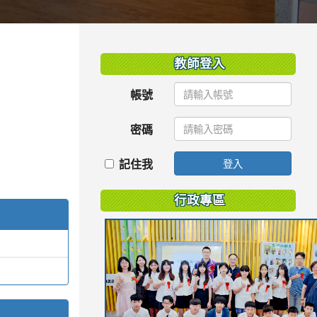
:::
教師登入
帳號
密碼
記住我
登入
行政專區