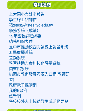
常用連結
上大國小會計室報告
學生線上諮詢信
箱:stes2@stes.tyc.edu.tw
學務系統（成績）
12年國教課程綱要
總務相關表件
臺中市推動校園閱讀線上認證系統
無聲廣播系統
差勤系統
學習扶助方案科技化評量系統
圖書館系統
桃園市教育發展資源入口網(教師研
習)
政府電子採購網
我的E政府
優學網
學校校外人士協助教學或活動要點