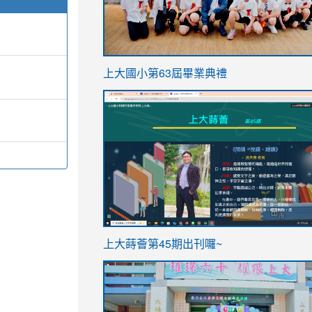
link
上大國小第63屆畢業典禮
to
link
https://sites.google.com/stes.t
to
https://sites.google.com/stes.tyc.ed
ink
link
上大蒔薈第45期出刊囉~
to
to
https://sites.google.com/stes.tyc.ed
https://sites.google.com/stes.t