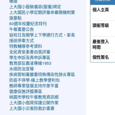
確版
上大國小服裝儀容(服儀)規定
個人主頁
上大國民小學定期評量命審題機制實
施要點
60週年校慶紀念特刊
頭銜等級
午餐重要公告
返校日及開學上下學通行方式、家長
接送停車方式
最後登入
特教輔導參考資料
時間
全民資安素養自我評量
個性簽名
學生申訴及再申訴專區
教育部反霸凌專線1953
水痘防治宣導
疾病管制署嚴重特殊傳染性肺炎專區
防疫不停學-線上教學便利包
教師專業發展支持作業平臺
健康促進評鑑專區
桃園市學校午餐教育資訊網
上大國小個資保護公開作業
上大國小災害防救計畫書