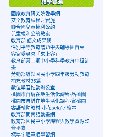
教學資源
國家教育研究院愛學網
安全教育課程之實施
聯合國兒童權利公約
兒童權利公約教案
教育部 語文成果網
性別平等教育議題中央輔導團首頁
客家委員會「來上客」
教育部第二期中小學科學教育中程計
畫
勞動部編製國民小學四年級勞動教育
補充教材35篇
數位學習推動辦公室
桃園市自編在地生活化課程-品桃園
桃園市自編在地生活化課程-賞桃園
客語輔助教材-小花sefaˊeˋ繪本
教育部閩南語動畫網
教育部國民中小學課程與教學資源整
合平臺
標準字體筆順學習網