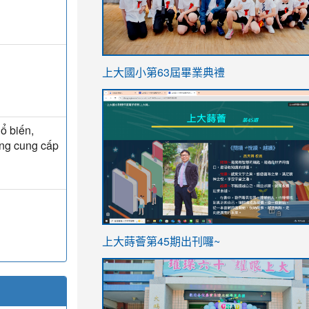
link
上大國小第63屆畢業典禮
to
link
https://sites.google.com/stes.t
to
ổ biến,
https://sites.google.com/stes.tyc.ed
ảng cung cấp
ink
link
上大蒔薈第45期出刊囉~
to
to
https://sites.google.com/stes.tyc.ed
https://sites.google.com/stes.t