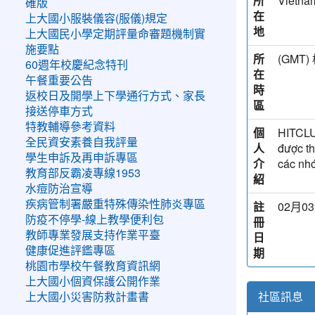
所
Vietna
確版
在
上大國小服裝儀容(服儀)規定
地
上大國民小學定期評量命審題機制實
施要點
所
(GM
60週年校慶紀念特刊
在
午餐重要公告
時
返校日及開學上下學通行方式、家長
區
接送停車方式
特教輔導參考資料
個
HITCLUB
全民資安素養自我評量
人
được th
學生申訴及再申訴專區
介
các nhó
教育部反霸凌專線1953
紹
水痘防治宣導
疾病管制署嚴重特殊傳染性肺炎專區
註
02月03
防疫不停學-線上教學便利包
冊
教師專業發展支持作業平臺
日
健康促進評鑑專區
期
桃園市學校午餐教育資訊網
上大國小個資保護公開作業
社區訊息
上大國小災害防救計畫書