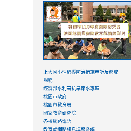
link
link
link
link
to
to
to
to
https://sites.google.com/stes.tyc.ed
https://drive.google.com/file/d/1AXdr
https://youtu.be/jJOMVWY3-
https://drive.google.com/file/d/1AXdr
usp=sharing
8M
usp=sharing
link
link
to
to
link
上大國小性騷擾防治措施
申訴及懲戒
https://www.youtube.com/watch?
https://www.youtube.com/watch?
to
規範
v=hC_gdZndU9s
v=hC_gdZndU9s
https://www.youtube.com/watch?
經濟部水利署抗旱節水專區
v=mfpNykQ0g4M
桃園市政府
桃園市教育局
國家教育研究院
各校網路電話
教育處網路訊息填報系統