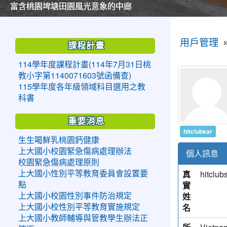
美麗的操場是我們活力的來源
美麗的操場是我們活力的來源
煥然一新的小司令台
煥然一新的小司令台
富含桃園埤塘田園風光意象的中廊
富含桃園埤塘田園風光意象的中廊
嶄新的中庭廣場
嶄新的中庭廣場
水生池生生不息
水生池生生不息
:::
:::
用戶管理
課程計畫
114學年度課程計畫(114年7月31日桃
教小字第1140071603號函備查)
115學年度各年級領域科目選用之教
科書
重要消息
hitclubsar
生生喝鮮乳桃園鈣健康
上大國小校園緊急傷病處理辦法
個人訊息
校園緊急傷病處理原則
真
hitclub
上大國小性別平等教育委員會設置要
實
點
姓
上大國小校園性別事件防治規定
名
上大國小校性別平等教育實施規定
上大國小教師輔導與管教學生辦法正