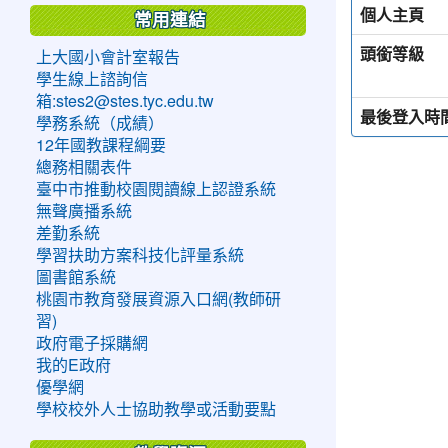
個人主頁
常用連結
頭銜等級
上大國小會計室報告
學生線上諮詢信
箱:stes2@stes.tyc.edu.tw
最後登入時
學務系統（成績）
12年國教課程綱要
總務相關表件
臺中市推動校園閱讀線上認證系統
無聲廣播系統
差勤系統
學習扶助方案科技化評量系統
圖書館系統
桃園市教育發展資源入口網(教師研
習)
政府電子採購網
我的E政府
優學網
學校校外人士協助教學或活動要點