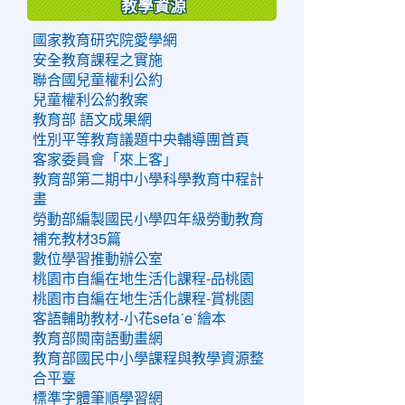
教學資源
國家教育研究院愛學網
安全教育課程之實施
聯合國兒童權利公約
兒童權利公約教案
教育部 語文成果網
性別平等教育議題中央輔導團首頁
客家委員會「來上客」
教育部第二期中小學科學教育中程計
畫
勞動部編製國民小學四年級勞動教育
補充教材35篇
數位學習推動辦公室
桃園市自編在地生活化課程-品桃園
桃園市自編在地生活化課程-賞桃園
客語輔助教材-小花sefaˊeˋ繪本
教育部閩南語動畫網
教育部國民中小學課程與教學資源整
合平臺
標準字體筆順學習網