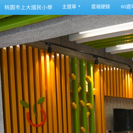
主選單
雲端硬碟
60週
桃園市上大國民小學