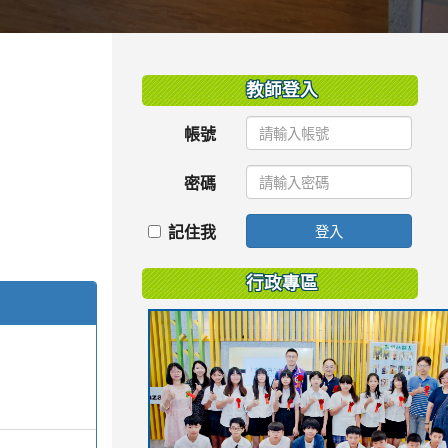
:::
教師登入
帳號
密碼
記住我
登入
行政專區