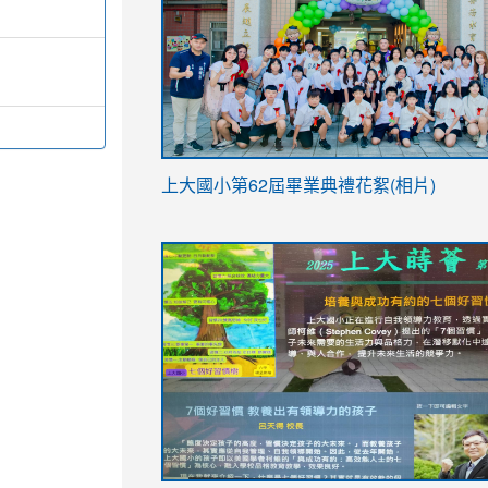
link
上大國小第62屆畢
業典禮花絮(相片)
to
link
link
https://drive.google.com/file/d/1I-
to
to
YfDQppRvyMk686kIw6SBbssEIZ6WnT/vi
https://drive.google.com/file/d/1I-
https://sites.google.com/stes.tyc.ed
usp=sharing
YfDQppRvyMk686kIw6SBbssEIZ6WnT/vi
usp=sharing