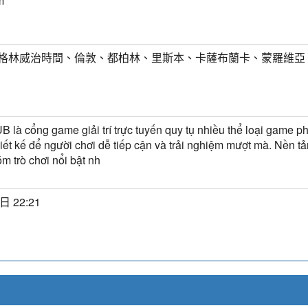
m
T) 格林威治時間、倫敦、都柏林、里斯本、卡薩布蘭卡、蒙羅維亞
 là cổng game giải trí trực tuyến quy tụ nhiều thể loại game ph
iết kế để người chơi dễ tiếp cận và trải nghiệm mượt mà. Nền t
m trò chơi nổi bật nh
日 22:21