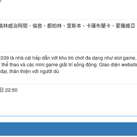
m
T) 格林威治時間、倫敦、都柏林、里斯本、卡薩布蘭卡、蒙羅維亞
9 là nhà cái hấp dẫn với kho trò chơi đa dạng như slot game, 
 thể thao và các mini game giải trí sống động. Giao diện websit
 đại, thân thiện với người dù
日 22:50