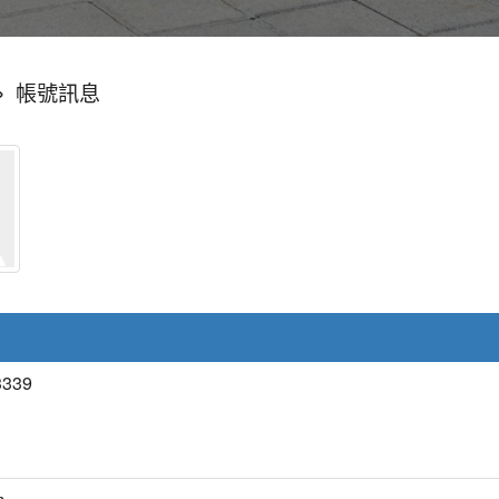
»
帳號訊息
339