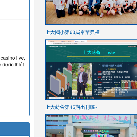
link
上大國小第63屆畢業典禮
to
link
https://sites.google.com/stes.t
to
casino live,
https://sites.google.com/stes.tyc.ed
e được thiết
ink
link
上大蒔薈第45期出刊囉~
to
to
https://sites.google.com/stes.tyc.ed
https://sites.google.com/stes.t