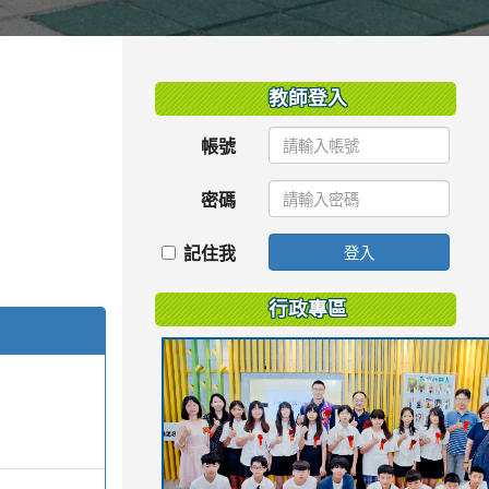
:::
教師登入
帳號
密碼
記住我
登入
行政專區