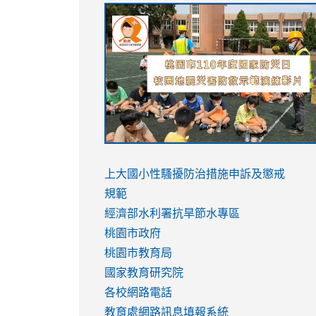
link
link
link
link
to
to
to
to
https://sites.google.com/stes.tyc.ed
https://drive.google.com/file/d/1AXdr
https://youtu.be/jJOMVWY3-
https://drive.google.com/file/d/1AXdr
usp=sharing
8M
usp=sharing
link
link
to
to
link
上大國小性騷擾防治措施
申訴及懲戒
https://www.youtube.com/watch?
https://www.youtube.com/watch?
to
規範
v=hC_gdZndU9s
v=hC_gdZndU9s
https://www.youtube.com/watch?
經濟部水利署抗旱節水專區
v=mfpNykQ0g4M
桃園市政府
桃園市教育局
國家教育研究院
各校網路電話
教育處網路訊息填報系統