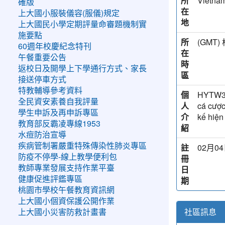
所
Vietna
確版
在
上大國小服裝儀容(服儀)規定
地
上大國民小學定期評量命審題機制實
施要點
所
(GM
60週年校慶紀念特刊
在
午餐重要公告
時
返校日及開學上下學通行方式、家長
區
接送停車方式
特教輔導參考資料
個
HYTW333
全民資安素養自我評量
人
cá cược
學生申訴及再申訴專區
介
kế hiện
教育部反霸凌專線1953
紹
水痘防治宣導
疾病管制署嚴重特殊傳染性肺炎專區
註
02月04
防疫不停學-線上教學便利包
冊
教師專業發展支持作業平臺
日
健康促進評鑑專區
期
桃園市學校午餐教育資訊網
上大國小個資保護公開作業
社區訊息
上大國小災害防救計畫書