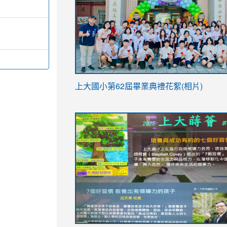
link
上大國小第62屆畢
業典禮花絮(相片)
to
link
link
https://drive.google.com/file/d/1I-
to
to
YfDQppRvyMk686kIw6SBbssEIZ6WnT/vi
https://drive.google.com/file/d/1I-
https://sites.google.com/stes.tyc.ed
usp=sharing
YfDQppRvyMk686kIw6SBbssEIZ6WnT/vi
usp=sharing