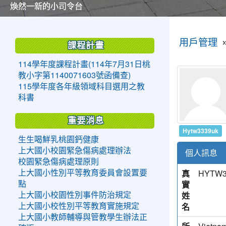
美麗的操場是我們活力的來源
美麗的操場是我們活力的來源
煥然一新的小司令台
煥然一新的小司令台
富含桃園埤塘田園風光意象的中廊
富含桃園埤塘田園風光意象的中廊
嶄新的中庭廣場
嶄新的中庭廣場
水生池生生不息
水生池生生不息
:::
:::
用戶管理
課程計畫
114學年度課程計畫(114年7月31日桃
教小字第1140071603號函備查)
115學年度各年級領域科目選用之教
科書
重要消息
Hytw3339uk
生生喝鮮乳桃園鈣健康
上大國小校園緊急傷病處理辦法
個人訊息
校園緊急傷病處理原則
真
HYTW3
上大國小性別平等教育委員會設置要
實
點
姓
上大國小校園性別事件防治規定
名
上大國小校性別平等教育實施規定
上大國小教師輔導與管教學生辦法正