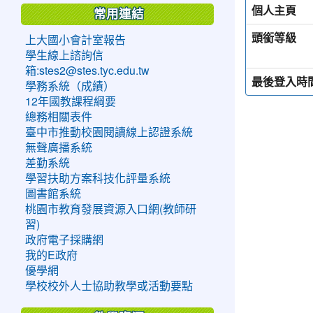
個人主頁
常用連結
頭銜等級
上大國小會計室報告
學生線上諮詢信
箱:stes2@stes.tyc.edu.tw
最後登入時
學務系統（成績）
12年國教課程綱要
總務相關表件
臺中市推動校園閱讀線上認證系統
無聲廣播系統
差勤系統
學習扶助方案科技化評量系統
圖書館系統
桃園市教育發展資源入口網(教師研
習)
政府電子採購網
我的E政府
優學網
學校校外人士協助教學或活動要點