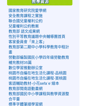
教學資源
國家教育研究院愛學網
安全教育課程之實施
聯合國兒童權利公約
兒童權利公約教案
教育部 語文成果網
性別平等教育議題中央輔導團首頁
客家委員會「來上客」
教育部第二期中小學科學教育中程計
畫
勞動部編製國民小學四年級勞動教育
補充教材35篇
數位學習推動辦公室
桃園市自編在地生活化課程-品桃園
桃園市自編在地生活化課程-賞桃園
客語輔助教材-小花sefaˊeˋ繪本
教育部閩南語動畫網
教育部國民中小學課程與教學資源整
合平臺
標準字體筆順學習網