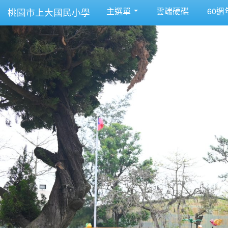
主選單
雲端硬碟
60週
桃園市上大國民小學