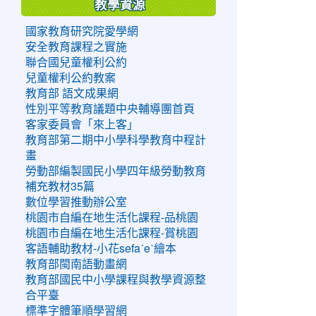
教學資源
國家教育研究院愛學網
安全教育課程之實施
聯合國兒童權利公約
兒童權利公約教案
教育部 語文成果網
性別平等教育議題中央輔導團首頁
客家委員會「來上客」
教育部第二期中小學科學教育中程計
畫
勞動部編製國民小學四年級勞動教育
補充教材35篇
數位學習推動辦公室
桃園市自編在地生活化課程-品桃園
桃園市自編在地生活化課程-賞桃園
客語輔助教材-小花sefaˊeˋ繪本
教育部閩南語動畫網
教育部國民中小學課程與教學資源整
合平臺
標準字體筆順學習網