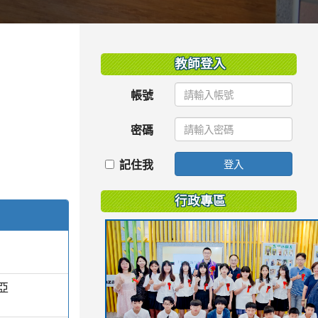
:::
教師登入
帳號
密碼
記住我
登入
行政專區
亞