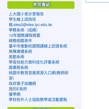
常用連結
上大國小會計室報告
學生線上諮詢信
箱:stes2@stes.tyc.edu.tw
學務系統（成績）
12年國教課程綱要
總務相關表件
臺中市推動校園閱讀線上認證系統
無聲廣播系統
差勤系統
學習扶助方案科技化評量系統
圖書館系統
桃園市教育發展資源入口網(教師研
習)
政府電子採購網
我的E政府
優學網
學校校外人士協助教學或活動要點