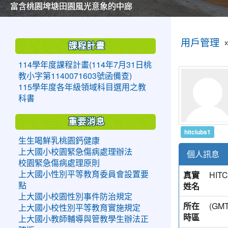
美麗的操場是我們活力的來源
美麗的操場是我們活力的來源
煥然一新的小司令台
煥然一新的小司令台
富含桃園埤塘田園風光意象的中廊
富含桃園埤塘田園風光意象的中廊
嶄新的中庭廣場
嶄新的中庭廣場
水生池生生不息
水生池生生不息
:::
:::
用戶管理
課程計畫
114學年度課程計畫(114年7月31日桃
教小字第1140071603號函備查)
115學年度各年級領域科目選用之教
科書
重要消息
hitclubs1
生生喝鮮乳桃園鈣健康
上大國小校園緊急傷病處理辦法
個人訊息
校園緊急傷病處理原則
真實
HIT
上大國小性別平等教育委員會設置要
姓名
點
上大國小校園性別事件防治規定
所在
(G
上大國小校性別平等教育實施規定
時區
上大國小教師輔導與管教學生辦法正