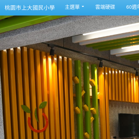
主選單
雲端硬碟
60週
桃園市上大國民小學