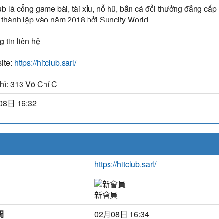
ub là cổng game bài, tài xỉu, nổ hũ, bắn cá đổi thưởng đẳng cấp v
 thành lập vào năm 2018 bởi Suncity World.
 tin liên hệ
ite:
https://hitclub.sarl/
hỉ: 313 Võ Chí C
08日 16:32
https://hitclub.sarl/
新會員
間
02月08日 16:34