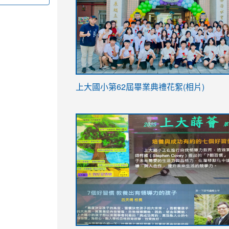
link
上大國小第62屆畢
業典禮花絮(相片)
to
link
link
https://drive.google.com/file/d/1I-
to
to
YfDQppRvyMk686kIw6SBbssEIZ6WnT/vi
https://drive.google.com/file/d/1I-
https://sites.google.com/stes.tyc.ed
usp=sharing
YfDQppRvyMk686kIw6SBbssEIZ6WnT/vi
usp=sharing