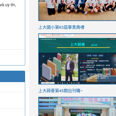
à uy tín,
link
上大國小第63屆畢業典禮
to
link
https://sites.google.com/stes.t
to
https://sites.google.com/stes.tyc.ed
ink
link
上大蒔薈第45期出刊囉~
to
to
https://sites.google.com/stes.tyc.ed
https://sites.google.com/stes.t