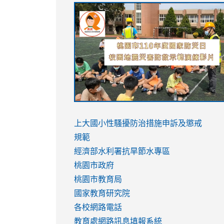
link
link
link
link
to
to
to
to
https://sites.google.com/stes.tyc.ed
https://drive.google.com/file/d/1AXdr
https://youtu.be/jJOMVWY3-
https://drive.google.com/file/d/1AXdr
usp=sharing
8M
usp=sharing
link
link
to
to
link
上大國小性騷擾防治措施
申訴及懲戒
https://www.youtube.com/watch?
https://www.youtube.com/watch?
to
規範
v=hC_gdZndU9s
v=hC_gdZndU9s
https://www.youtube.com/watch?
經濟部水利署抗旱節水專區
v=mfpNykQ0g4M
桃園市政府
桃園市教育局
國家教育研究院
各校網路電話
教育處網路訊息填報系統