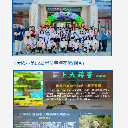
to
https://
YfDQpp
usp=sha
上大國小第62屆畢
業典禮花絮(相片)
link
link
link
link
link
to
to
to
to
to
https://drive.google.com/file/d/1I-
https://sites.google.com/stes.tyc.edu.tw/113school
https:
https:
https:
YfDQppRvyMk686kIw6SBbssEIZ6WnT/view?
usp=sh
8M
usp=sharing