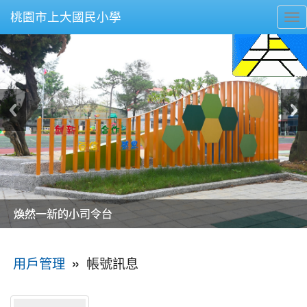
桃園市上大國民小學
To
nav
美麗的操場是我們活力的來源
美麗的操場是我們活力的來源
煥然一新的小司令台
煥然一新的小司令台
富含桃園埤塘田園風光意象的中廊
富含桃園埤塘田園風光意象的中廊
嶄新的中庭廣場
嶄新的中庭廣場
水生池生生不息
水生池生生不息
:::
»
帳號訊息
用戶管理