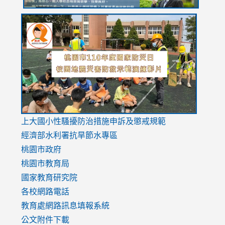
link
link
link
to
to
to
https://drive.google.com/file/d/1AXdrxzgdGrHK7k94y0
https:/
https:/
usp=sharing
v=hC_g
v=hC_g
link
上大國小性騷擾防治措施
申訴及懲戒規範
to
經濟部水利署抗旱節水專區
https://www.youtube.com/watch?
桃園市政府
v=mfpNykQ0g4M
桃園市教育局
國家教育研究院
各校網路電話
教育處網路訊息填報系統
公文附件下載