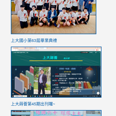
上大國小第63屆畢業典禮
link
link
to
to
https://sites.google.com/stes.tyc.edu.tw/113school
https
ink
上大蒔薈第45期出刊囉~
to
link
https://sites.google.com/stes.tyc.edu.tw/113school