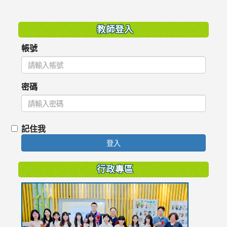
:::
教師登入
帳號
密碼
記住我
登入
行政專區
link
to
https://