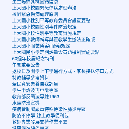
生生喝鮮乳桃園鈣健康
上大國小校園緊急傷病處理辦法
校園緊急傷病處理原則
上大國小性別平等教育委員會設置要點
上大國小校園性別事件防治規定
上大國小校性別平等教育實施規定
上大國小教師輔導與管教學生辦法正確版
上大國小服裝儀容(服儀)規定
上大國民小學定期評量命審題機制實施要點
60週年校慶紀念特刊
午餐重要公告
返校日及開學上下學通行方式、家長接送停車方式
特教輔導參考資料
全民資安素養自我評量
學生申訴及再申訴專區
教育部反霸凌專線1953
水痘防治宣導
疾病管制署嚴重特殊傳染性肺炎專區
防疫不停學-線上教學便利包
教師專業發展支持作業平臺
健康促進評鑑專區