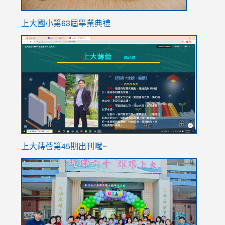
上大國小第63屆畢業典禮
link
link
to
to
https://sites.google.com/stes.tyc.edu.tw/113school
https
ink
上大蒔薈第45期出刊囉~
to
link
https://sites.google.com/stes.tyc.edu.tw/113school
to
https://
YfDQpp
usp=sha