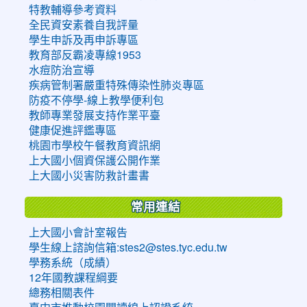
特教輔導參考資料
全民資安素養自我評量
學生申訴及再申訴專區
教育部反霸凌專線1953
水痘防治宣導
疾病管制署嚴重特殊傳染性肺炎專區
防疫不停學-線上教學便利包
教師專業發展支持作業平臺
健康促進評鑑專區
桃園市學校午餐教育資訊網
上大國小個資保護公開作業
上大國小災害防救計畫書
常用連結
上大國小會計室報告
學生線上諮詢信箱:stes2@stes.tyc.edu.tw
學務系統（成績）
12年國教課程綱要
總務相關表件