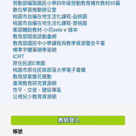
勞動部編製國民小學四年級勞動教育補充教材35篇
數位學習推動辦公室
桃園市自編在地生活化課程-品桃園
桃園市自編在地生活化課程-賞桃園
客語輔助教材-小花sefaˊeˋ繪本
教育部閩南語動畫網
教育部國民中小學課程與教學資源整合平臺
標準字體筆順學習網
ICRT
原住民語E樂園
桃園市原住民族部落大學電子書櫃
教育部紫錐花運動
臺灣教育研究資源網
性平、交安、健促專區
公視兒少教育資源網
:::
教師登入
帳號