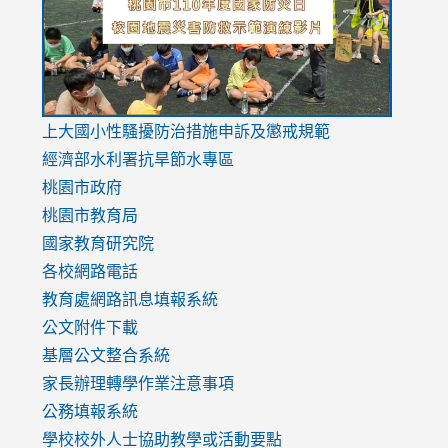
usp=sharing
v=hC_g
v=hC_g
link
上大國小性騷擾防治措施
申訴及懲戒規範
to
經濟部水利署抗旱節水專區
https://www.youtube.com/watch?
桃園市政府
v=mfpNykQ0g4M
桃園市教育局
國家教育研究院
各校網路電話
教育處網路訊息填報系統
公文附件下載
基層公文整合系統
家長辦理轉學作業注意事項
公務填報系統
學校校外人士協助教學或活動要點