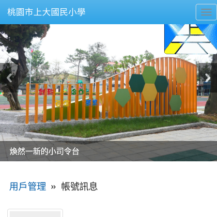
桃園市上大國民小學
To
nav
美麗的操場是我們活力的來源
美麗的操場是我們活力的來源
煥然一新的小司令台
煥然一新的小司令台
富含桃園埤塘田園風光意象的中廊
富含桃園埤塘田園風光意象的中廊
嶄新的中庭廣場
嶄新的中庭廣場
水生池生生不息
水生池生生不息
:::
»
帳號訊息
用戶管理