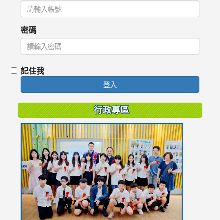
密碼
記住我
登入
行政專區
link
to
https://