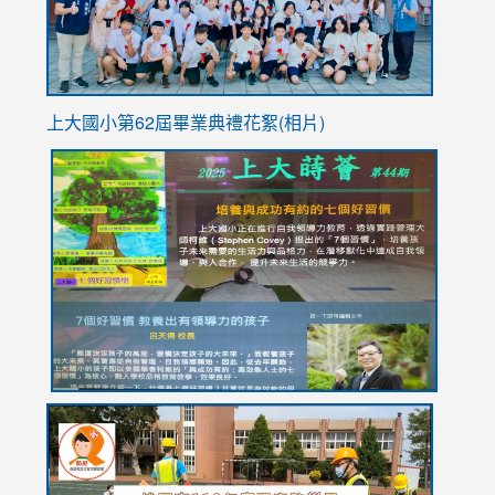
上大國小第62屆畢
業典禮花絮(相片)
link
link
link
link
link
to
to
to
to
to
https://drive.google.com/file/d/1I-
https://sites.google.com/stes.tyc.edu.tw/113school
https:
https:
https:
YfDQppRvyMk686kIw6SBbssEIZ6WnT/view?
usp=sh
8M
usp=sharing
link
link
link
to
to
to
https://drive.google.com/file/d/1AXdrxzgdGrHK7k94y0
https:/
https:/