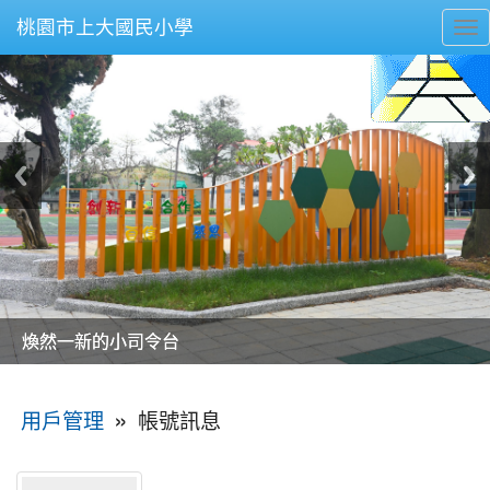
桃園市上大國民小學
To
nav
美麗的操場是我們活力的來源
美麗的操場是我們活力的來源
煥然一新的小司令台
煥然一新的小司令台
富含桃園埤塘田園風光意象的中廊
富含桃園埤塘田園風光意象的中廊
嶄新的中庭廣場
嶄新的中庭廣場
水生池生生不息
水生池生生不息
:::
»
帳號訊息
用戶管理