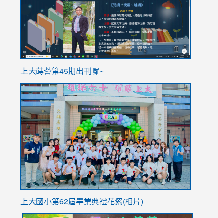
ink
上大蒔薈第45期出刊囉~
to
link
https://sites.google.com/stes.tyc.edu.tw/113school
to
https://
YfDQpp
usp=sha
上大國小第62屆畢
業典禮花絮(相片)