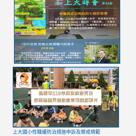
link
link
link
link
link
to
to
to
to
to
https://drive.google.com/file/d/1I-
https://sites.google.com/stes.tyc.edu.tw/113school
https:
https:
https:
YfDQppRvyMk686kIw6SBbssEIZ6WnT/view?
usp=sh
8M
usp=sharing
link
link
link
to
to
to
https://drive.google.com/file/d/1AXdrxzgdGrHK7k94y0
https:/
https:/
usp=sharing
v=hC_g
v=hC_g
link
上大國小性騷擾防治措施
申訴及懲戒規範