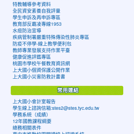
特教輔導參考資料
全民資安素養自我評量
學生申訴及再申訴專區
教育部反霸凌專線1953
水痘防治宣導
疾病管制署嚴重特殊傳染性肺炎專區
防疫不停學-線上教學便利包
教師專業發展支持作業平臺
健康促進評鑑專區
桃園市學校午餐教育資訊網
上大國小個資保護公開作業
上大國小災害防救計畫書
常用連結
上大國小會計室報告
學生線上諮詢信箱:stes2@stes.tyc.edu.tw
學務系統（成績）
12年國教課程綱要
總務相關表件