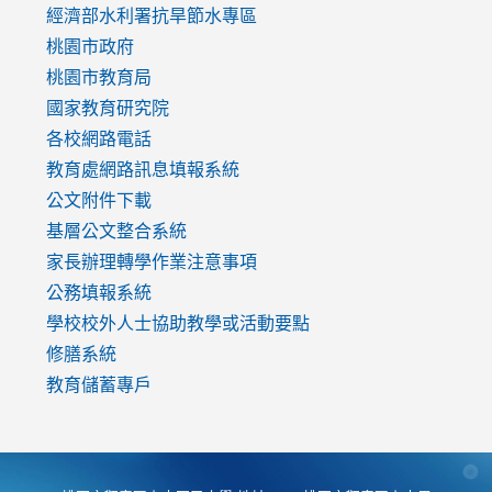
to
經濟部水利署抗旱節水專區
https://www.youtube.com/watch?
桃園市政府
v=mfpNykQ0g4M
桃園市教育局
國家教育研究院
各校網路電話
教育處網路訊息填報系統
公文附件下載
基層公文整合系統
家長辦理轉學作業注意事項
公務填報系統
學校校外人士協助教學或活動要點
修膳系統
教育儲蓄專戶