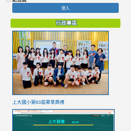
登入
行政專區
link
to
https://
上大國小第63屆畢業典禮
link
link
to
to
https://sites.google.com/stes.tyc.edu.tw/113school
https