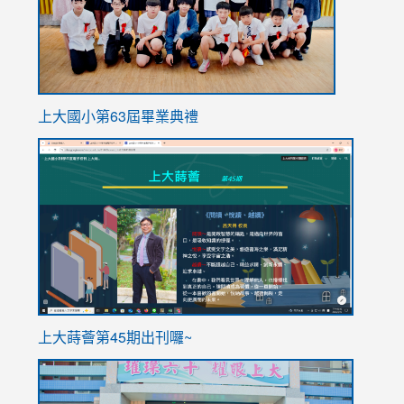
上大國小第63屆畢業典禮
link
link
to
to
https://sites.google.com/stes.tyc.edu.tw/113school
https
ink
上大蒔薈第45期出刊囉~
to
link
https://sites.google.com/stes.tyc.edu.tw/113school
to