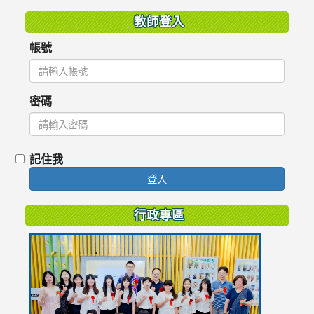
教師登入
帳號
密碼
記住我
登入
行政專區
link
to
https://