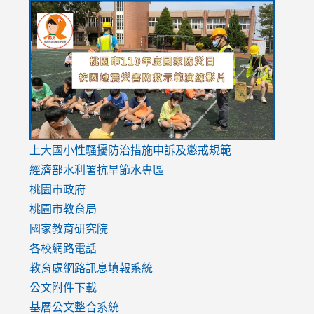
link
link
link
to
to
to
https://drive.google.com/file/d/1AXdrxzgdGrHK7k94y0
https:/
https:/
usp=sharing
v=hC_g
v=hC_g
link
上大國小性騷擾防治措施
申訴及懲戒規範
to
經濟部水利署抗旱節水專區
https://www.youtube.com/watch?
桃園市政府
v=mfpNykQ0g4M
桃園市教育局
國家教育研究院
各校網路電話
教育處網路訊息填報系統
公文附件下載
基層公文整合系統