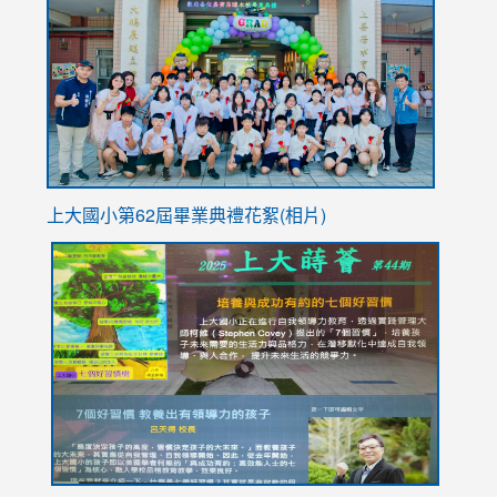
https://
YfDQpp
usp=sha
上大國小第62屆畢
業典禮花絮(相片)
link
link
link
link
link
to
to
to
to
to
https://drive.google.com/file/d/1I-
https://sites.google.com/stes.tyc.edu.tw/113school
https:
https:
https:
YfDQppRvyMk686kIw6SBbssEIZ6WnT/view?
usp=sh
8M
usp=sharing