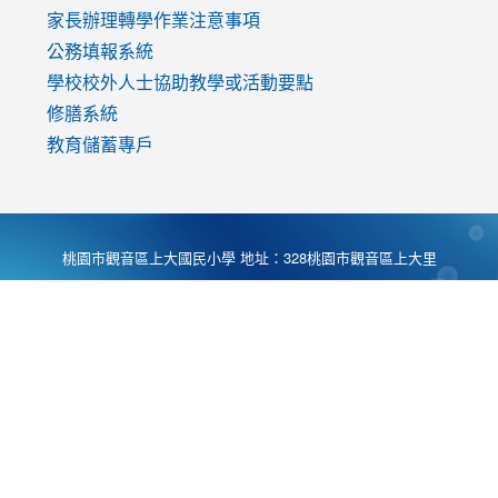
家長辦理轉學作業注意事項
公務填報系統
學校校外人士協助教學或活動要點
修膳系統
教育儲蓄專戶
桃園市觀音區上大國民小學 地址：328桃園市觀音區上大里
大湖路1段540號 電話:03-4901174 傳真:03-4900781 Desing
by
Zyinfo