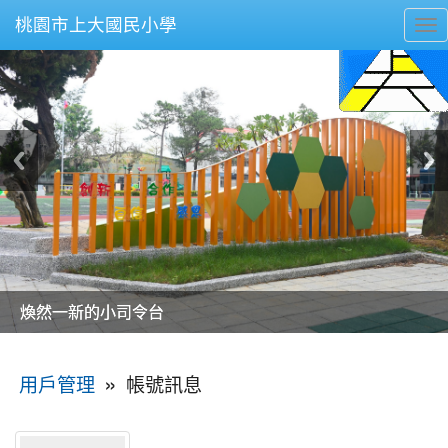
桃園市上大國民小學
To
nav
美麗的操場是我們活力的來源
美麗的操場是我們活力的來源
煥然一新的小司令台
煥然一新的小司令台
富含桃園埤塘田園風光意象的中廊
富含桃園埤塘田園風光意象的中廊
嶄新的中庭廣場
嶄新的中庭廣場
水生池生生不息
水生池生生不息
:::
»
帳號訊息
用戶管理