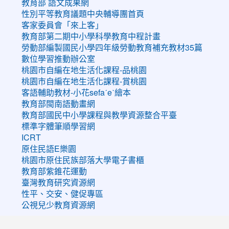
教育部 語文成果網
性別平等教育議題中央輔導團首頁
客家委員會「來上客」
教育部第二期中小學科學教育中程計畫
勞動部編製國民小學四年級勞動教育補充教材35篇
數位學習推動辦公室
桃園市自編在地生活化課程-品桃園
桃園市自編在地生活化課程-賞桃園
客語輔助教材-小花sefaˊeˋ繪本
教育部閩南語動畫網
教育部國民中小學課程與教學資源整合平臺
標準字體筆順學習網
ICRT
原住民語E樂園
桃園市原住民族部落大學電子書櫃
教育部紫錐花運動
臺灣教育研究資源網
性平、交安、健促專區
公視兒少教育資源網
:::