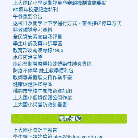
上大國民小學定期評量命審題機制實施要點
60週年校慶紀念特刊
午餐重要公告
返校日及開學上下學通行方式、家長接送停車方式
特教輔導參考資料
全民資安素養自我評量
學生申訴及再申訴專區
教育部反霸凌專線1953
水痘防治宣導
疾病管制署嚴重特殊傳染性肺炎專區
防疫不停學-線上教學便利包
教師專業發展支持作業平臺
健康促進評鑑專區
桃園市學校午餐教育資訊網
上大國小個資保護公開作業
上大國小災害防救計畫書
常用連結
上大國小會計室報告
學生線上諮詢信箱:stes2@stes.tyc.edu.tw