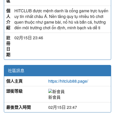
區
個
HITCLUB được mệnh danh là cổng game trực tuyến
人
uy tín nhất châu Á. Nền tảng quy tụ nhiều trò chơi
介
quen thuộc như game bài, nổ hũ và bắn cá, hướng
紹
đến môi trường chơi ổn định, minh bạch và dễ ti
註
02月15日 23:46
冊
日
期
社區訊息
個人主頁
https://hitclub88.page/
頭銜等級
新會員
最後登入時間
02月15日 23:47