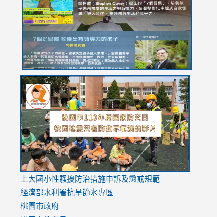
YfDQppRvyMk686kIw6SBbssEIZ6WnT/view?
usp=sh
8M
usp=sharing
link
link
link
to
to
to
https://drive.google.com/file/d/1AXdrxzgdGrHK7k94y0
https:/
https:/
usp=sharing
v=hC_g
v=hC_g
link
上大國小性騷擾防治措施
申訴及懲戒規範
to
經濟部水利署抗旱節水專區
https://www.youtube.com/watch?
桃園市政府