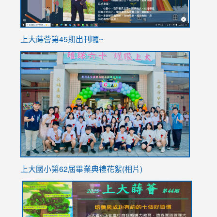
ink
上大蒔薈第45期出刊囉~
to
link
https://sites.google.com/stes.tyc.edu.tw/113school
to
https://
YfDQpp
usp=sha
上大國小第62屆畢
業典禮花絮(相片)
link
link
link
link
link
to
to
to
to
to
https://drive.google.com/file/d/1I-
https://sites.google.com/stes.tyc.edu.tw/113school
https:
https:
https: