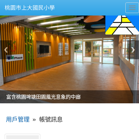
桃園市上大國民小學
To
nav
美麗的操場是我們活力的來源
美麗的操場是我們活力的來源
煥然一新的小司令台
煥然一新的小司令台
富含桃園埤塘田園風光意象的中廊
富含桃園埤塘田園風光意象的中廊
嶄新的中庭廣場
嶄新的中庭廣場
水生池生生不息
水生池生生不息
:::
»
帳號訊息
用戶管理