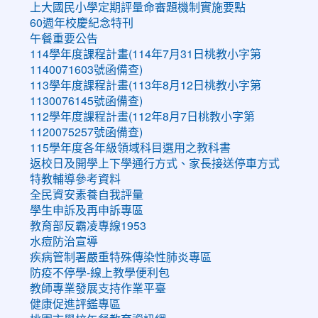
上大國民小學定期評量命審題機制實施要點
60週年校慶紀念特刊
午餐重要公告
114學年度課程計畫(114年7月31日桃教小字第
1140071603號函備查)
113學年度課程計畫(113年8月12日桃教小字第
1130076145號函備查)
112學年度課程計畫(112年8月7日桃教小字第
1120075257號函備查)
115學年度各年級領域科目選用之教科書
返校日及開學上下學通行方式、家長接送停車方式
特教輔導參考資料
全民資安素養自我評量
學生申訴及再申訴專區
教育部反霸凌專線1953
水痘防治宣導
疾病管制署嚴重特殊傳染性肺炎專區
防疫不停學-線上教學便利包
教師專業發展支持作業平臺
健康促進評鑑專區