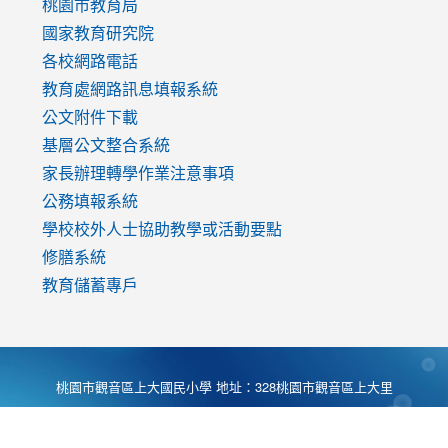
v=mfpNykQ0g4M
桃園市教育局
國家教育研究院
各校網路電話
教育處網路訊息填報系統
公文附件下載
基層公文整合系統
家長辦理轉學作業注意事項
公務填報系統
學校校外人士協助教學或活動要點
修膳系統
教育儲蓄專戶
桃園市觀音區上大國民小學 地址：328桃園市觀音區上大里
大湖路1段540號 電話:03-4901174 傳真:03-4900781 Desing
by
Zyinfo