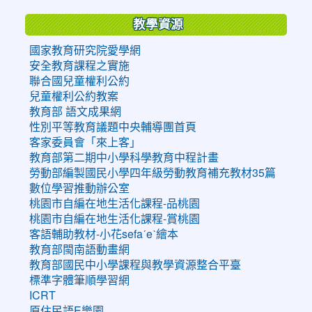
教學資源
國家教育研究院愛學網
安全教育課程之實施
聯合國兒童權利公約
兒童權利公約教案
教育部 語文成果網
性別平等教育議題中央輔導團首頁
客家委員會「來上客」
教育部第二期中小學科學教育中程計畫
勞動部編製國民小學四年級勞動教育補充教材35篇
數位學習推動辦公室
桃園市自編在地生活化課程-品桃園
桃園市自編在地生活化課程-賞桃園
客語輔助教材-小花sefaˊeˋ繪本
教育部閩南語動畫網
教育部國民中小學課程與教學資源整合平臺
標準字體筆順學習網
ICRT
原住民語E樂園