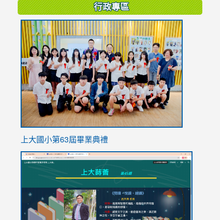
行政專區
link
to
https://
上大國小第63屆畢業典禮
link
link
to
to
https://sites.google.com/stes.tyc.edu.tw/113school
https