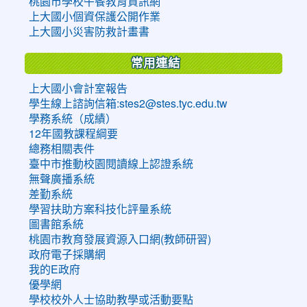
桃園市學校午餐教育資訊網
上大國小個資保護公開作業
上大國小災害防救計畫書
常用連結
上大國小會計室報告
學生線上諮詢信箱:stes2@stes.tyc.edu.tw
學務系統（成績）
12年國教課程綱要
總務相關表件
臺中市推動校園閱讀線上認證系統
無聲廣播系統
差勤系統
學習扶助方案科技化評量系統
圖書館系統
桃園市教育發展資源入口網(教師研習)
政府電子採購網
我的E政府
優學網
學校校外人士協助教學或活動要點