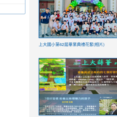
link
上大國小第62屆畢
業典禮花絮(相片)
to
link
link
https://drive.google.com/file/d/1I-
to
to
YfDQppRvyMk686kIw6SBbssEIZ6WnT/vi
https://drive.google.com/file/d/1I-
https://sites.google.com/stes.tyc.ed
usp=sharing
YfDQppRvyMk686kIw6SBbssEIZ6WnT/vi
usp=sharing