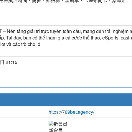
T) 格林威治時間、倫敦、都柏林、里斯本、卡薩布蘭卡、蒙羅維亞
– Nền tảng giải trí trực tuyến toàn cầu, mang đến trải nghiệm
p. Tại đây, bạn có thể tham gia cá cược thể thao, eSports, casino
lot và các trò chơi đi
日 21:15
https://789bet.agency/
新會員