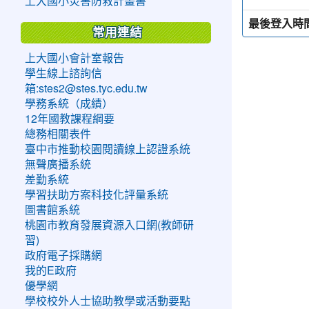
上大國小災害防救計畫書
最後登入時
常用連結
上大國小會計室報告
學生線上諮詢信
箱:stes2@stes.tyc.edu.tw
學務系統（成績）
12年國教課程綱要
總務相關表件
臺中市推動校園閱讀線上認證系統
無聲廣播系統
差勤系統
學習扶助方案科技化評量系統
圖書館系統
桃園市教育發展資源入口網(教師研
習)
政府電子採購網
我的E政府
優學網
學校校外人士協助教學或活動要點