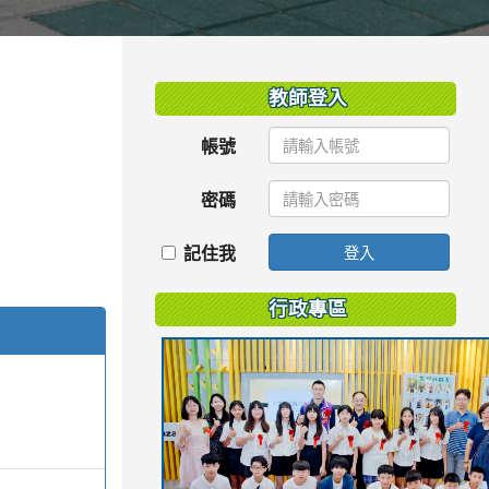
:::
教師登入
帳號
密碼
記住我
登入
行政專區