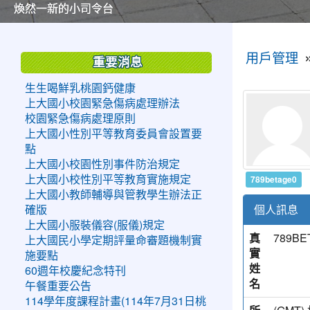
美麗的操場是我們活力的來源
美麗的操場是我們活力的來源
煥然一新的小司令台
煥然一新的小司令台
富含桃園埤塘田園風光意象的中廊
富含桃園埤塘田園風光意象的中廊
嶄新的中庭廣場
嶄新的中庭廣場
水生池生生不息
水生池生生不息
:::
:::
用戶管理
重要消息
生生喝鮮乳桃園鈣健康
上大國小校園緊急傷病處理辦法
校園緊急傷病處理原則
上大國小性別平等教育委員會設置要
點
上大國小校園性別事件防治規定
789betage0
上大國小校性別平等教育實施規定
上大國小教師輔導與管教學生辦法正
個人訊息
確版
上大國小服裝儀容(服儀)規定
真
789BE
上大國民小學定期評量命審題機制實
實
施要點
姓
60週年校慶紀念特刊
名
午餐重要公告
114學年度課程計畫(114年7月31日桃