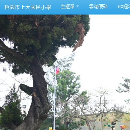
主選單
雲端硬碟
60週
桃園市上大國民小學