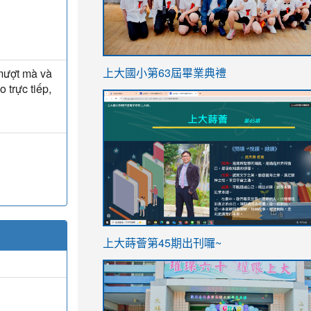
link
 mượt mà và
上大國小第63屆畢業典禮
to
 trực tiếp,
link
https://sites.google.com/stes.t
to
https://sites.google.com/stes.tyc.ed
ink
link
上大蒔薈第45期出刊囉~
to
to
https://sites.google.com/stes.tyc.ed
https://sites.google.com/stes.t