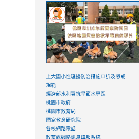
link
link
link
link
to
to
to
to
https://sites.google.com/stes.tyc.ed
https://drive.google.com/file/d/1AXdr
https://youtu.be/jJOMVWY3-
https://drive.google.com/file/d/1AXdr
usp=sharing
8M
usp=sharing
link
link
to
to
link
上大國小性騷擾防治措施
申訴及懲戒
https://www.youtube.com/watch?
https://www.youtube.com/watch?
to
規範
v=hC_gdZndU9s
v=hC_gdZndU9s
https://www.youtube.com/watch?
經濟部水利署抗旱節水專區
v=mfpNykQ0g4M
桃園市政府
桃園市教育局
國家教育研究院
各校網路電話
教育處網路訊息填報系統