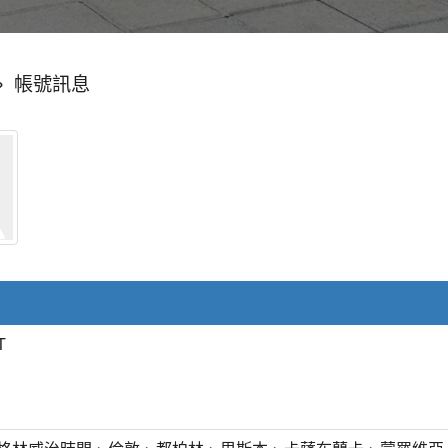
»
帳號訊息
T