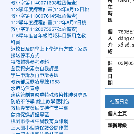
所
(GM
教小字第1140071603號函備查)
在
113學年度課程計畫(113年8月12日桃
時
教小字第1130076145號函備查)
區
112學年度課程計畫(112年8月7日桃
教小字第1120075257號函備查)
個
789BET 
115學年度各年級領域科目選用之教
人
đẳng cấ
科書
介
xổ số, s
返校日及開學上下學通行方式、家長
紹
接送停車方式
特教輔導參考資料
註
03月05
全民資安素養自我評量
冊
學生申訴及再申訴專區
日
教育部反霸凌專線1953
期
水痘防治宣導
疾病管制署嚴重特殊傳染性肺炎專區
社區訊息
防疫不停學-線上教學便利包
教師專業發展支持作業平臺
個人主頁
健康促進評鑑專區
桃園市學校午餐教育資訊網
頭銜等級
上大國小個資保護公開作業