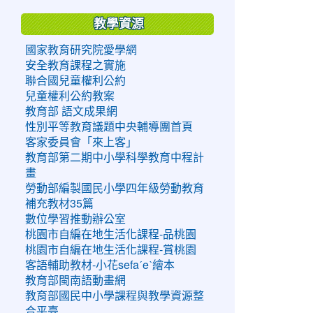
教學資源
國家教育研究院愛學網
安全教育課程之實施
聯合國兒童權利公約
兒童權利公約教案
教育部 語文成果網
性別平等教育議題中央輔導團首頁
客家委員會「來上客」
教育部第二期中小學科學教育中程計
畫
勞動部編製國民小學四年級勞動教育
補充教材35篇
數位學習推動辦公室
桃園市自編在地生活化課程-品桃園
桃園市自編在地生活化課程-賞桃園
客語輔助教材-小花sefaˊeˋ繪本
教育部閩南語動畫網
教育部國民中小學課程與教學資源整
合平臺