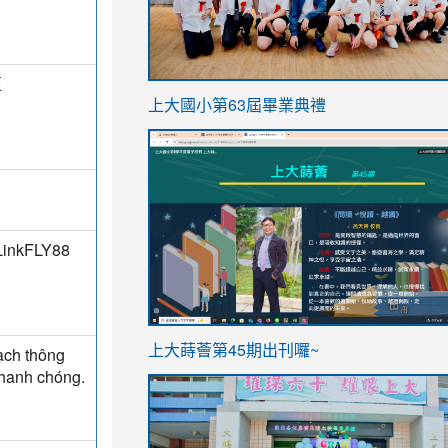
亞
link
上大國小第63屆畢業典禮
to
link
https://sites.google.com/stes.t
to
https://sites.google.com/stes.tyc.ed
LinkFLY88
ink
link
上大蒔薈第45期出刊囉~
ạch thông
to
to
 nhanh chóng.
https://sites.google.com/stes.tyc.ed
https://sites.google.com/stes.t