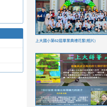
link
上大國小第62屆畢
業典禮花絮(相片)
to
link
link
https://drive.google.com/file/d/1I-
to
to
YfDQppRvyMk686kIw6SBbssEIZ6WnT/vi
https://drive.google.com/file/d/1I-
https://sites.google.com/stes.tyc.ed
usp=sharing
YfDQppRvyMk686kIw6SBbssEIZ6WnT/vi
usp=sharing