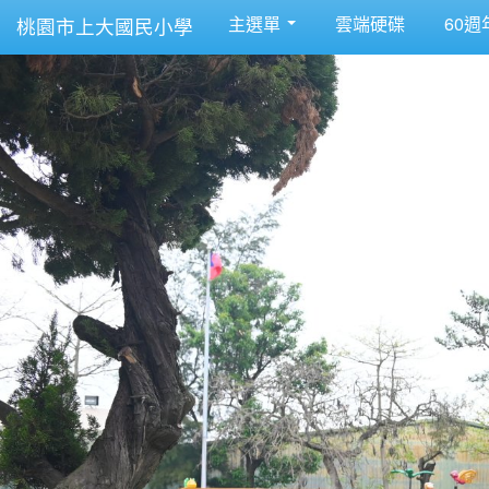
主選單
雲端硬碟
60週
桃園市上大國民小學