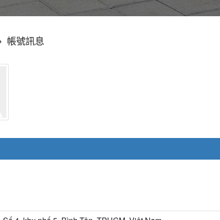
»
帳號訊息