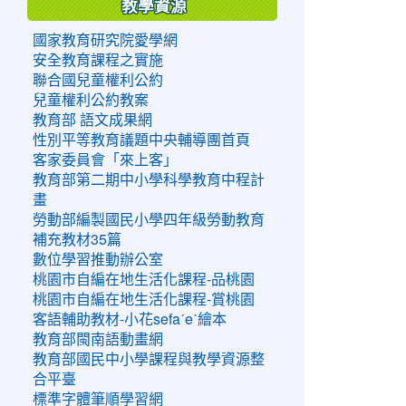
教學資源
國家教育研究院愛學網
安全教育課程之實施
聯合國兒童權利公約
兒童權利公約教案
教育部 語文成果網
性別平等教育議題中央輔導團首頁
客家委員會「來上客」
教育部第二期中小學科學教育中程計
畫
勞動部編製國民小學四年級勞動教育
補充教材35篇
數位學習推動辦公室
桃園市自編在地生活化課程-品桃園
桃園市自編在地生活化課程-賞桃園
客語輔助教材-小花sefaˊeˋ繪本
教育部閩南語動畫網
教育部國民中小學課程與教學資源整
合平臺
標準字體筆順學習網