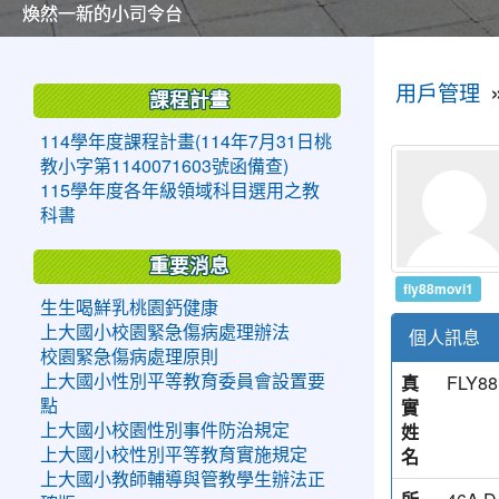
美麗的操場是我們活力的來源
美麗的操場是我們活力的來源
煥然一新的小司令台
煥然一新的小司令台
富含桃園埤塘田園風光意象的中廊
富含桃園埤塘田園風光意象的中廊
嶄新的中庭廣場
嶄新的中庭廣場
水生池生生不息
水生池生生不息
:::
:::
用戶管理
課程計畫
114學年度課程計畫(114年7月31日桃
教小字第1140071603號函備查)
115學年度各年級領域科目選用之教
科書
重要消息
fly88movi1
生生喝鮮乳桃園鈣健康
上大國小校園緊急傷病處理辦法
個人訊息
校園緊急傷病處理原則
真
FLY88
上大國小性別平等教育委員會設置要
實
點
姓
上大國小校園性別事件防治規定
名
上大國小校性別平等教育實施規定
上大國小教師輔導與管教學生辦法正