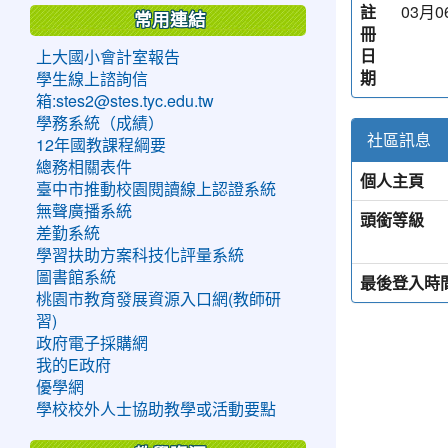
註
03月06
常用連結
冊
日
上大國小會計室報告
期
學生線上諮詢信
箱:stes2@stes.tyc.edu.tw
學務系統（成績）
社區訊息
12年國教課程綱要
總務相關表件
個人主頁
臺中市推動校園閱讀線上認證系統
無聲廣播系統
頭銜等級
差勤系統
學習扶助方案科技化評量系統
圖書館系統
最後登入時
桃園市教育發展資源入口網(教師研
習)
政府電子採購網
我的E政府
優學網
學校校外人士協助教學或活動要點