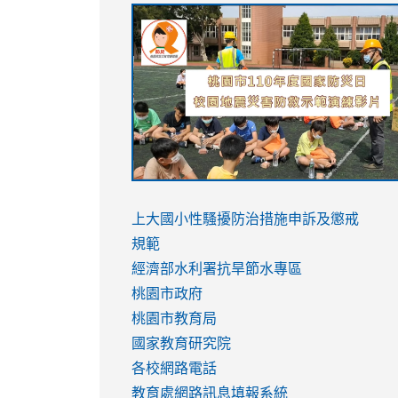
link
link
link
link
to
to
to
to
https://sites.google.com/stes.tyc.ed
https://drive.google.com/file/d/1AXdr
https://youtu.be/jJOMVWY3-
https://drive.google.com/file/d/1AXdr
usp=sharing
8M
usp=sharing
link
link
to
to
link
上大國小性騷擾防治措施
申訴及懲戒
https://www.youtube.com/watch?
https://www.youtube.com/watch?
to
規範
v=hC_gdZndU9s
v=hC_gdZndU9s
https://www.youtube.com/watch?
經濟部水利署抗旱節水專區
v=mfpNykQ0g4M
桃園市政府
桃園市教育局
國家教育研究院
各校網路電話
教育處網路訊息填報系統