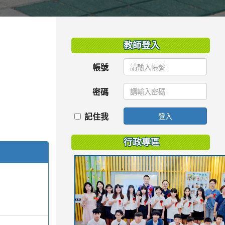
:::
教師登入
帳號
密碼
記住我
登入
行政專區