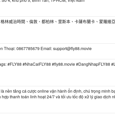
 Số 4, khu phố 5, Bình Tân, TPHCM, Việt Nam
T) 格林威治時間、倫敦、都柏林、里斯本、卡薩布蘭卡、蒙羅維
n Thoại: 0867785679 Email: support@fly88.movie
ags: #FLY88 #NhaCaiFLY88 #fly88.movie #DangNhapFLY88 #
là nền tảng cá cược online vận hành ổn định, chú trọng minh b
ích hợp thanh toán linh hoạt 24/7 và tối ưu tốc độ xử lý giao dịch