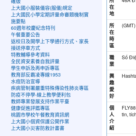
所
46A Đ.
確版
在
上大國小服裝儀容(服儀)規定
地
上大國民小學定期評量命審題機制實
施要點
所
(GM
60週年校慶紀念特刊
在
午餐重要公告
時
返校日及開學上下學通行方式、家長
區
接送停車方式
特教輔導參考資料
職
Số Điệ
全民資安素養自我評量
業
學生申訴及再申訴專區
教育部反霸凌專線1953
興
Hasht
水痘防治宣導
趣
疾病管制署嚴重特殊傳染性肺炎專區
愛
防疫不停學-線上教學便利包
好
教師專業發展支持作業平臺
個
FLY88 
健康促進評鑑專區
人
tin, t
桃園市學校午餐教育資訊網
介
上大國小個資保護公開作業
紹
上大國小災害防救計畫書