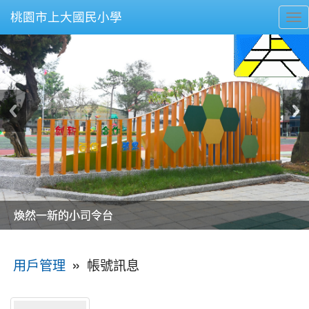
桃園市上大國民小學
To
nav
美麗的操場是我們活力的來源
美麗的操場是我們活力的來源
煥然一新的小司令台
煥然一新的小司令台
富含桃園埤塘田園風光意象的中廊
富含桃園埤塘田園風光意象的中廊
嶄新的中庭廣場
嶄新的中庭廣場
水生池生生不息
水生池生生不息
:::
»
帳號訊息
用戶管理