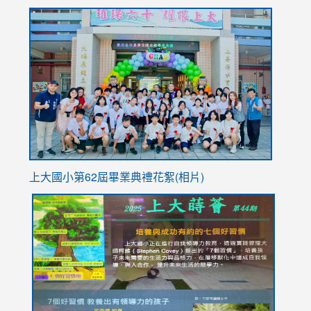
to
link
https://sites.google.com/stes.tyc.edu.tw/113school
to
https://
YfDQpp
usp=sha
上大國小第62屆畢
業典禮花絮(相片)
link
link
link
link
link
to
to
to
to
to
https://drive.google.com/file/d/1I-
https://sites.google.com/stes.tyc.edu.tw/113school
https:
https:
https:
YfDQppRvyMk686kIw6SBbssEIZ6WnT/view?
usp=sh
8M
usp=sharing