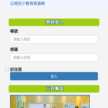
公視兒少教育資源網
:::
教師登入
帳號
密碼
記住我
登入
行政專區
link
to