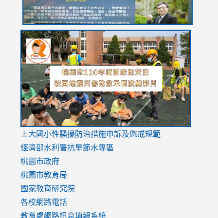
link
link
link
to
to
to
https://drive.google.com/file/d/1AXdrxzgdGrHK7k94y0
https:/
https:/
usp=sharing
v=hC_g
v=hC_g
link
上大國小性騷擾防治措施
申訴及懲戒規範
to
經濟部水利署抗旱節水專區
https://www.youtube.com/watch?
桃園市政府
v=mfpNykQ0g4M
桃園市教育局
國家教育研究院
各校網路電話
教育處網路訊息填報系統