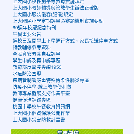
上大國小校性別平等教育實施規定
上大國小教師輔導與管教學生辦法正確版
上大國小服裝儀容(服儀)規定
上大國民小學定期評量命審題機制實施要點
60週年校慶紀念特刊
午餐重要公告
返校日及開學上下學通行方式、家長接送停車方式
特教輔導參考資料
全民資安素養自我評量
學生申訴及再申訴專區
教育部反霸凌專線1953
水痘防治宣導
疾病管制署嚴重特殊傳染性肺炎專區
防疫不停學-線上教學便利包
教師專業發展支持作業平臺
健康促進評鑑專區
桃園市學校午餐教育資訊網
上大國小個資保護公開作業
上大國小災害防救計畫書
常用連結