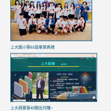
https://
上大國小第63屆畢業典禮
link
link
to
to
https://sites.google.com/stes.tyc.edu.tw/113school
https
ink
上大蒔薈第45期出刊囉~