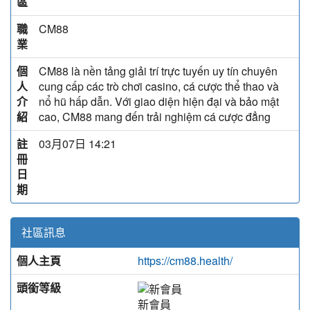
區
職
CM88
業
個
CM88 là nền tảng giải trí trực tuyến uy tín chuyên
人
cung cấp các trò chơi casino, cá cược thể thao và
介
nổ hũ hấp dẫn. Với giao diện hiện đại và bảo mật
紹
cao, CM88 mang đến trải nghiệm cá cược đẳng
註
03月07日 14:21
冊
日
期
社區訊息
個人主頁
https://cm88.health/
頭銜等級
新會員