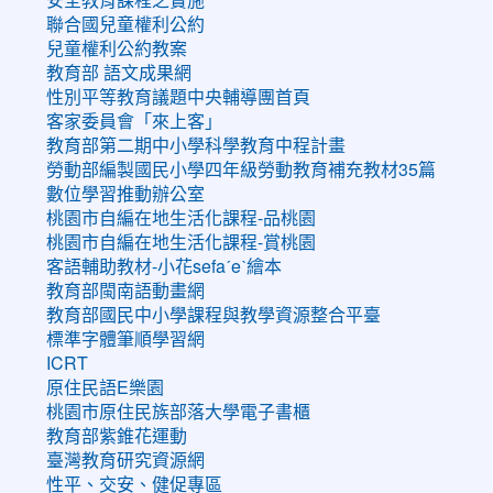
聯合國兒童權利公約
兒童權利公約教案
教育部 語文成果網
性別平等教育議題中央輔導團首頁
客家委員會「來上客」
教育部第二期中小學科學教育中程計畫
勞動部編製國民小學四年級勞動教育補充教材35篇
數位學習推動辦公室
桃園市自編在地生活化課程-品桃園
桃園市自編在地生活化課程-賞桃園
客語輔助教材-小花sefaˊeˋ繪本
教育部閩南語動畫網
教育部國民中小學課程與教學資源整合平臺
標準字體筆順學習網
ICRT
原住民語E樂園
桃園市原住民族部落大學電子書櫃
教育部紫錐花運動
臺灣教育研究資源網
性平、交安、健促專區