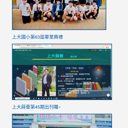
上大國小第63屆畢業典禮
link
link
to
to
https://sites.google.com/stes.tyc.edu.tw/113school
https
ink
上大蒔薈第45期出刊囉~
to
link
https://sites.google.com/stes.tyc.edu.tw/113school
to