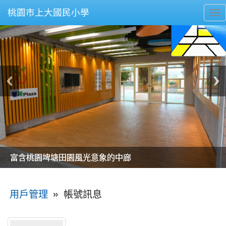
桃園市上大國民小學
To
nav
美麗的操場是我們活力的來源
美麗的操場是我們活力的來源
煥然一新的小司令台
煥然一新的小司令台
富含桃園埤塘田園風光意象的中廊
富含桃園埤塘田園風光意象的中廊
嶄新的中庭廣場
嶄新的中庭廣場
水生池生生不息
水生池生生不息
:::
»
帳號訊息
用戶管理