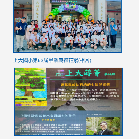
https://
YfDQpp
usp=sha
上大國小第62屆畢
業典禮花絮(相片)
link
link
link
link
link
to
to
to
to
to
https://drive.google.com/file/d/1I-
https://sites.google.com/stes.tyc.edu.tw/113school
https:
https:
https:
YfDQppRvyMk686kIw6SBbssEIZ6WnT/view?
usp=sh
8M
usp=sharing