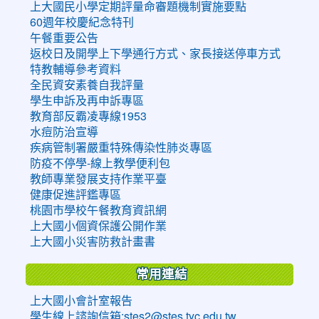
上大國民小學定期評量命審題機制實施要點
60週年校慶紀念特刊
午餐重要公告
返校日及開學上下學通行方式、家長接送停車方式
特教輔導參考資料
全民資安素養自我評量
學生申訴及再申訴專區
教育部反霸凌專線1953
水痘防治宣導
疾病管制署嚴重特殊傳染性肺炎專區
防疫不停學-線上教學便利包
教師專業發展支持作業平臺
健康促進評鑑專區
桃園市學校午餐教育資訊網
上大國小個資保護公開作業
上大國小災害防救計畫書
常用連結
上大國小會計室報告
學生線上諮詢信箱:stes2@stes.tyc.edu.tw