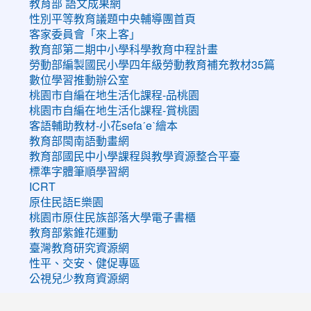
教育部 語文成果網
性別平等教育議題中央輔導團首頁
客家委員會「來上客」
教育部第二期中小學科學教育中程計畫
勞動部編製國民小學四年級勞動教育補充教材35篇
數位學習推動辦公室
桃園市自編在地生活化課程-品桃園
桃園市自編在地生活化課程-賞桃園
客語輔助教材-小花sefaˊeˋ繪本
教育部閩南語動畫網
教育部國民中小學課程與教學資源整合平臺
標準字體筆順學習網
ICRT
原住民語E樂園
桃園市原住民族部落大學電子書櫃
教育部紫錐花運動
臺灣教育研究資源網
性平、交安、健促專區
公視兒少教育資源網
:::