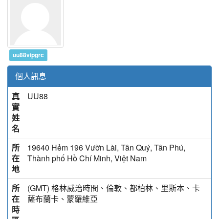
uu88vipgrc
個人訊息
真
UU88
實
姓
名
所
19640 Hẻm 196 Vườn Lài, Tân Quý, Tân Phú,
在
Thành phố Hồ Chí Minh, Việt Nam
地
所
(GMT) 格林威治時間、倫敦、都柏林、里斯本、卡
在
薩布蘭卡、蒙羅維亞
時