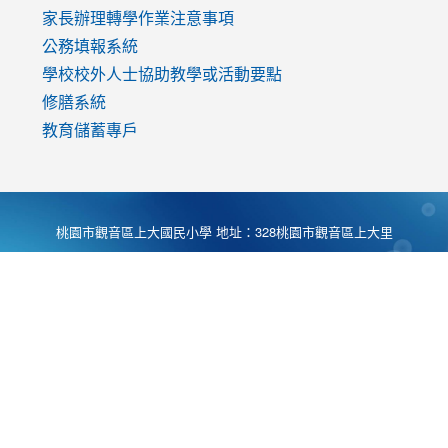
家長辦理轉學作業注意事項
公務填報系統
學校校外人士協助教學或活動要點
修膳系統
教育儲蓄專戶
桃園市觀音區上大國民小學 地址：328桃園市觀音區上大里
大湖路1段540號 電話:03-4901174 傳真:03-4900781 Desing
by
Zyinfo