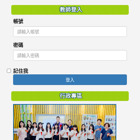
教師登入
帳號
密碼
記住我
登入
行政專區
link
to
https://