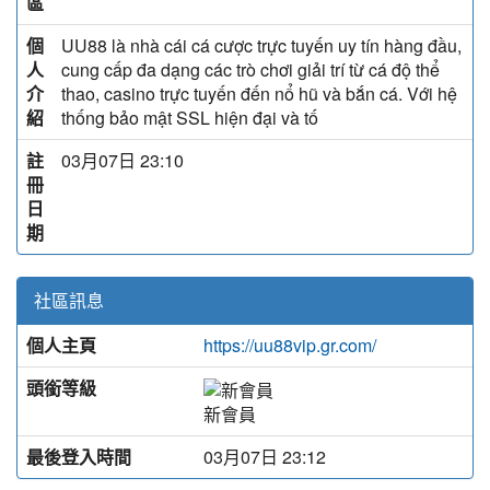
區
個
UU88 là nhà cái cá cược trực tuyến uy tín hàng đầu,
人
cung cấp đa dạng các trò chơi giải trí từ cá độ thể
介
thao, casino trực tuyến đến nổ hũ và bắn cá. Với hệ
紹
thống bảo mật SSL hiện đại và tố
註
03月07日 23:10
冊
日
期
社區訊息
個人主頁
https://uu88vip.gr.com/
頭銜等級
新會員
最後登入時間
03月07日 23:12