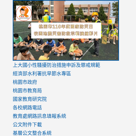
link
link
link
to
to
to
https://drive.google.com/file/d/1AXdrxzgdGrHK7k94y0
https:/
https:/
usp=sharing
v=hC_g
v=hC_g
link
上大國小性騷擾防治措施
申訴及懲戒規範
to
經濟部水利署抗旱節水專區
https://www.youtube.com/watch?
桃園市政府
v=mfpNykQ0g4M
桃園市教育局
國家教育研究院
各校網路電話
教育處網路訊息填報系統
公文附件下載
基層公文整合系統