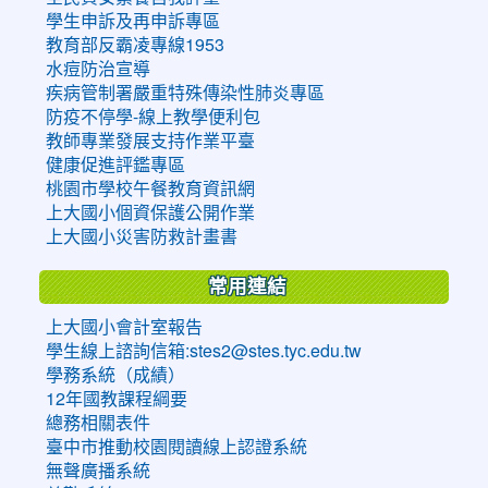
學生申訴及再申訴專區
教育部反霸凌專線1953
水痘防治宣導
疾病管制署嚴重特殊傳染性肺炎專區
防疫不停學-線上教學便利包
教師專業發展支持作業平臺
健康促進評鑑專區
桃園市學校午餐教育資訊網
上大國小個資保護公開作業
上大國小災害防救計畫書
常用連結
上大國小會計室報告
學生線上諮詢信箱:stes2@stes.tyc.edu.tw
學務系統（成績）
12年國教課程綱要
總務相關表件
臺中市推動校園閱讀線上認證系統
無聲廣播系統