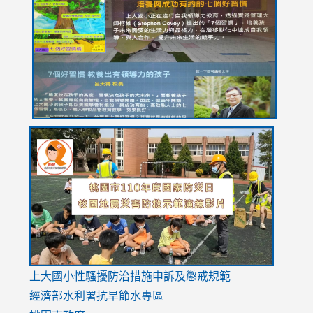
https://drive.google.com/file/d/1I-
https://sites.google.com/stes.tyc.edu.tw/113school
https:
https:
https:
YfDQppRvyMk686kIw6SBbssEIZ6WnT/view?
usp=sh
8M
usp=sharing
link
link
link
to
to
to
https://drive.google.com/file/d/1AXdrxzgdGrHK7k94y0
https:/
https:/
usp=sharing
v=hC_g
v=hC_g
link
上大國小性騷擾防治措施
申訴及懲戒規範
to
經濟部水利署抗旱節水專區