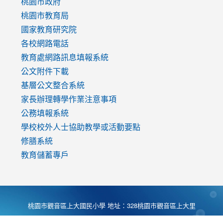
https://www.youtube.com/watch?
桃園市政府
v=mfpNykQ0g4M
桃園市教育局
國家教育研究院
各校網路電話
教育處網路訊息填報系統
公文附件下載
基層公文整合系統
家長辦理轉學作業注意事項
公務填報系統
學校校外人士協助教學或活動要點
修膳系統
教育儲蓄專戶
桃園市觀音區上大國民小學 地址：328桃園市觀音區上大里
大湖路1段540號 電話:03-4901174 傳真:03-4900781 Desing