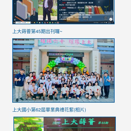
ink
上大蒔薈第45期出刊囉~
to
link
https://sites.google.com/stes.tyc.edu.tw/113school
to
https://
YfDQpp
usp=sha
上大國小第62屆畢
業典禮花絮(相片)
link
link
link
link
link
to
to
to
to
to