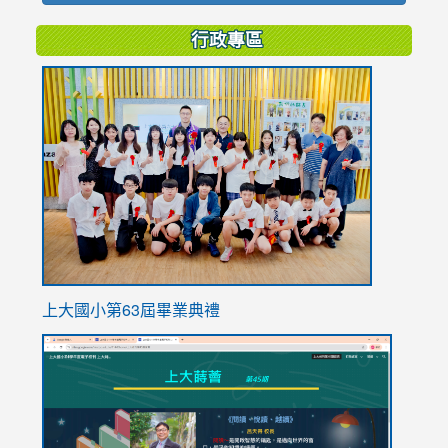
行政專區
link
to
https://
上大國小第63屆畢業典禮
link
link
to
to
https://sites.google.com/stes.tyc.edu.tw/113school
https