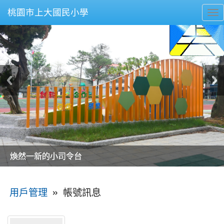
桃園市上大國民小學
To
nav
美麗的操場是我們活力的來源
美麗的操場是我們活力的來源
煥然一新的小司令台
煥然一新的小司令台
富含桃園埤塘田園風光意象的中廊
富含桃園埤塘田園風光意象的中廊
嶄新的中庭廣場
嶄新的中庭廣場
水生池生生不息
水生池生生不息
:::
»
帳號訊息
用戶管理