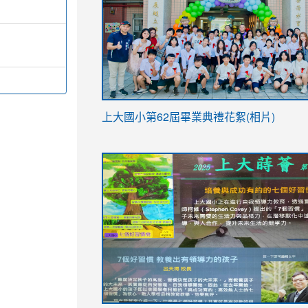
link
上大國小第62屆畢
業典禮花絮(相片)
to
link
link
https://drive.google.com/file/d/1I-
to
to
YfDQppRvyMk686kIw6SBbssEIZ6WnT/vi
https://drive.google.com/file/d/1I-
https://sites.google.com/stes.tyc.ed
usp=sharing
YfDQppRvyMk686kIw6SBbssEIZ6WnT/vi
usp=sharing