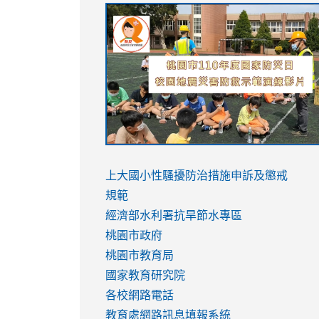
link
link
link
link
to
to
to
to
https://sites.google.com/stes.tyc.ed
https://drive.google.com/file/d/1AXdr
https://youtu.be/jJOMVWY3-
https://drive.google.com/file/d/1AXdr
usp=sharing
8M
usp=sharing
link
link
to
to
link
上大國小性騷擾防治措施
申訴及懲戒
https://www.youtube.com/watch?
https://www.youtube.com/watch?
to
規範
v=hC_gdZndU9s
v=hC_gdZndU9s
https://www.youtube.com/watch?
經濟部水利署抗旱節水專區
v=mfpNykQ0g4M
桃園市政府
桃園市教育局
國家教育研究院
各校網路電話
教育處網路訊息填報系統