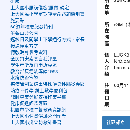
所
306 Cá
確版
在
上大國小服裝儀容(服儀)規定
地
上大國民小學定期評量命審題機制實
施要點
所
(GM
60週年校慶紀念特刊
在
午餐重要公告
時
返校日及開學上下學通行方式、家長
區
接送停車方式
特教輔導參考資料
個
LUCK8 l
全民資安素養自我評量
人
Nhà cái
學生申訴及再申訴專區
介
baccara
教育部反霸凌專線1953
紹
水痘防治宣導
疾病管制署嚴重特殊傳染性肺炎專區
註
03月11
防疫不停學-線上教學便利包
冊
教師專業發展支持作業平臺
日
健康促進評鑑專區
期
桃園市學校午餐教育資訊網
上大國小個資保護公開作業
社區訊息
上大國小災害防救計畫書