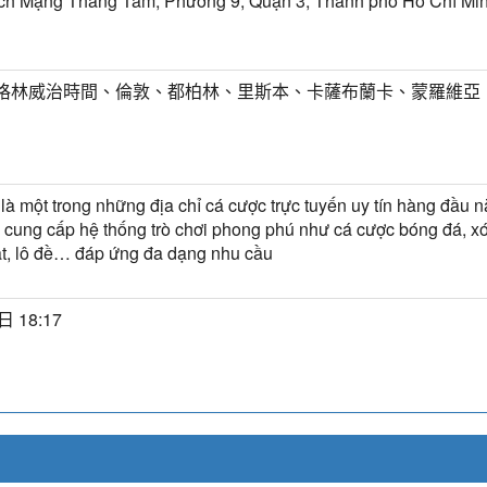
ch Mạng Tháng Tám, Phường 9, Quận 3, Thành phố Hồ Chí Min
T) 格林威治時間、倫敦、都柏林、里斯本、卡薩布蘭卡、蒙羅維亞
à một trong những địa chỉ cá cược trực tuyến uy tín hàng đầu 
 cung cấp hệ thống trò chơi phong phú như cá cược bóng đá, xó
t, lô đề… đáp ứng đa dạng nhu cầu
日 18:17