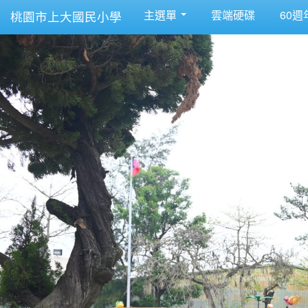
主選單
雲端硬碟
60週
桃園市上大國民小學