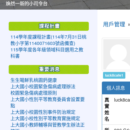
美麗的操場是我們活力的來源
美麗的操場是我們活力的來源
煥然一新的小司令台
煥然一新的小司令台
富含桃園埤塘田園風光意象的中廊
富含桃園埤塘田園風光意象的中廊
嶄新的中庭廣場
嶄新的中庭廣場
水生池生生不息
水生池生生不息
:::
:::
用戶管理
課程計畫
114學年度課程計畫(114年7月31日桃
教小字第1140071603號函備查)
115學年度各年級領域科目選用之教
科書
重要消息
luck8cafe1
生生喝鮮乳桃園鈣健康
上大國小校園緊急傷病處理辦法
個人訊息
校園緊急傷病處理原則
真
luck8ca
上大國小性別平等教育委員會設置要
實
點
姓
上大國小校園性別事件防治規定
名
上大國小校性別平等教育實施規定
上大國小教師輔導與管教學生辦法正