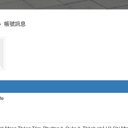
»
帳號訊息
fe