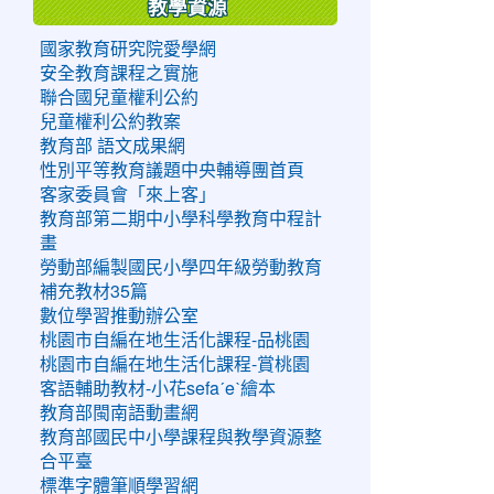
教學資源
國家教育研究院愛學網
安全教育課程之實施
聯合國兒童權利公約
兒童權利公約教案
教育部 語文成果網
性別平等教育議題中央輔導團首頁
客家委員會「來上客」
教育部第二期中小學科學教育中程計
畫
勞動部編製國民小學四年級勞動教育
補充教材35篇
數位學習推動辦公室
桃園市自編在地生活化課程-品桃園
桃園市自編在地生活化課程-賞桃園
客語輔助教材-小花sefaˊeˋ繪本
教育部閩南語動畫網
教育部國民中小學課程與教學資源整
合平臺
標準字體筆順學習網