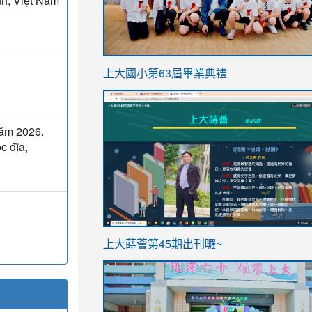
h, Việt Nam
link
上大國小第63屆畢業典禮
to
link
https://sites.google.com/stes.t
to
năm 2026.
https://sites.google.com/stes.tyc.ed
c đĩa,
ink
link
上大蒔薈第45期出刊囉~
to
to
https://sites.google.com/stes.tyc.ed
https://sites.google.com/stes.t