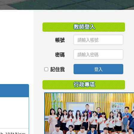
:::
教師登入
帳號
密碼
記住我
登入
行政專區