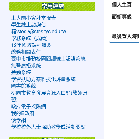
個人主頁
常用連結
頭銜等級
上大國小會計室報告
學生線上諮詢信
箱:stes2@stes.tyc.edu.tw
最後登入時
學務系統（成績）
12年國教課程綱要
總務相關表件
臺中市推動校園閱讀線上認證系統
無聲廣播系統
差勤系統
學習扶助方案科技化評量系統
圖書館系統
桃園市教育發展資源入口網(教師研
習)
政府電子採購網
我的E政府
優學網
學校校外人士協助教學或活動要點