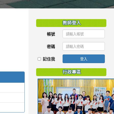
:::
教師登入
帳號
密碼
記住我
登入
行政專區