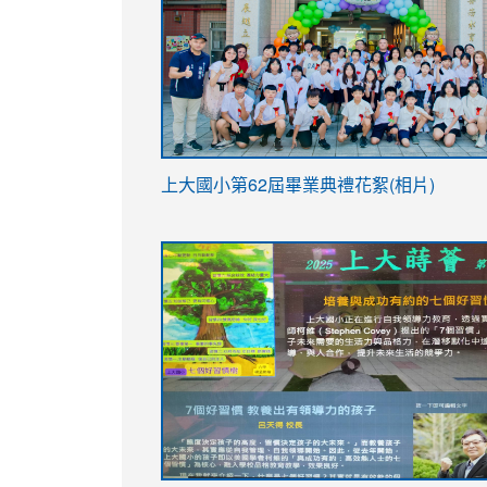
link
上大國小第62屆畢
業典禮花絮(相片)
to
link
link
https://drive.google.com/file/d/1I-
to
to
YfDQppRvyMk686kIw6SBbssEIZ6WnT/vi
https://drive.google.com/file/d/1I-
https://sites.google.com/stes.tyc.ed
usp=sharing
YfDQppRvyMk686kIw6SBbssEIZ6WnT/vi
usp=sharing