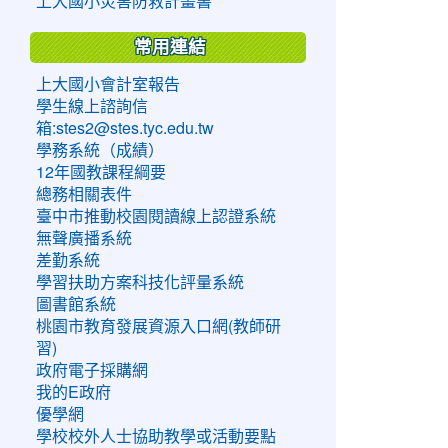
上大國小災害防救計畫書
常用連結
上大國小會計室報告
學生線上諮詢信
箱:stes2@stes.tyc.edu.tw
學務系統（成績）
12年國教課程綱要
總務相關表件
臺中市推動校園閱讀線上認證系統
無聲廣播系統
差勤系統
學習扶助方案科技化評量系統
圖書館系統
桃園市教育發展資源入口網(教師研
習)
政府電子採購網
我的E政府
優學網
學校校外人士協助教學或活動要點