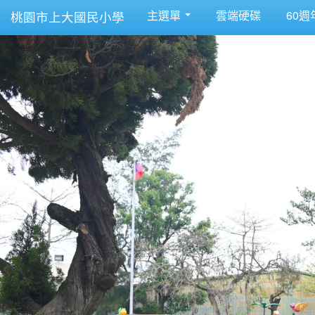
主選單
雲端硬碟
60週
桃園市上大國民小學