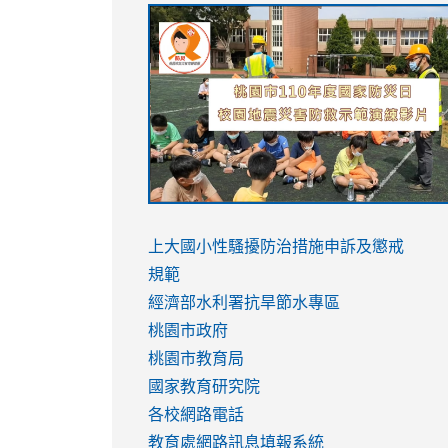
link
link
link
link
to
to
to
to
https://sites.google.com/stes.tyc.ed
https://drive.google.com/file/d/1AXdr
https://youtu.be/jJOMVWY3-
https://drive.google.com/file/d/1AXdr
usp=sharing
8M
usp=sharing
link
link
to
to
link
上大國小性騷擾防治措施
申訴及懲戒
https://www.youtube.com/watch?
https://www.youtube.com/watch?
to
規範
v=hC_gdZndU9s
v=hC_gdZndU9s
https://www.youtube.com/watch?
經濟部水利署抗旱節水專區
v=mfpNykQ0g4M
桃園市政府
桃園市教育局
國家教育研究院
各校網路電話
教育處網路訊息填報系統