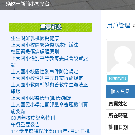
美麗的操場是我們活力的來源
美麗的操場是我們活力的來源
煥然一新的小司令台
煥然一新的小司令台
富含桃園埤塘田園風光意象的中廊
富含桃園埤塘田園風光意象的中廊
嶄新的中庭廣場
嶄新的中庭廣場
水生池生生不息
水生池生生不息
:::
:::
用戶管理
重要消息
生生喝鮮乳桃園鈣健康
上大國小校園緊急傷病處理辦法
校園緊急傷病處理原則
上大國小性別平等教育委員會設置要
點
上大國小校園性別事件防治規定
fgrthnymt
上大國小校性別平等教育實施規定
上大國小教師輔導與管教學生辦法正
個人訊息
確版
上大國小服裝儀容(服儀)規定
真實姓名
上大國民小學定期評量命審題機制實
施要點
所在時區
60週年校慶紀念特刊
午餐重要公告
註冊日期
114學年度課程計畫(114年7月31日桃