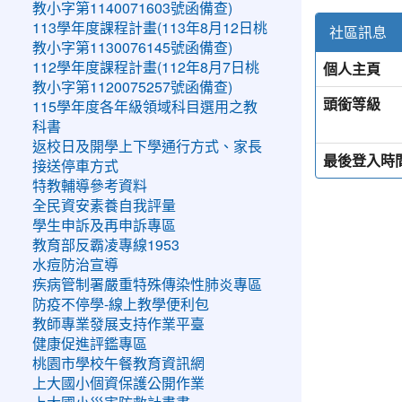
教小字第1140071603號函備查)
113學年度課程計畫(113年8月12日桃
社區訊息
教小字第1130076145號函備查)
個人主頁
112學年度課程計畫(112年8月7日桃
教小字第1120075257號函備查)
頭銜等級
115學年度各年級領域科目選用之教
科書
返校日及開學上下學通行方式、家長
最後登入時
接送停車方式
特教輔導參考資料
全民資安素養自我評量
學生申訴及再申訴專區
教育部反霸凌專線1953
水痘防治宣導
疾病管制署嚴重特殊傳染性肺炎專區
防疫不停學-線上教學便利包
教師專業發展支持作業平臺
健康促進評鑑專區
桃園市學校午餐教育資訊網
上大國小個資保護公開作業