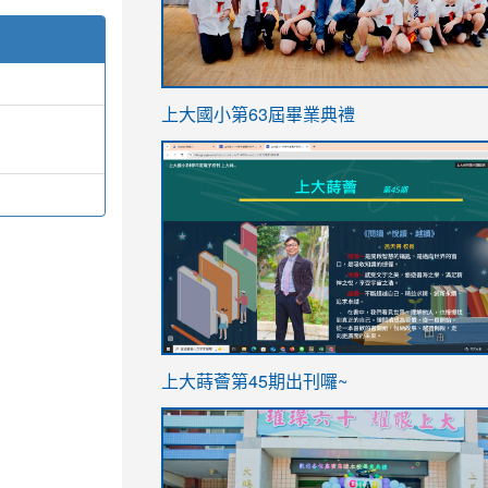
link
上大國小第63屆畢業典禮
to
link
https://sites.google.com/stes.t
to
https://sites.google.com/stes.tyc.ed
ink
link
上大蒔薈第45期出刊囉~
to
to
https://sites.google.com/stes.tyc.ed
https://sites.google.com/stes.t