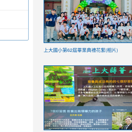
link
上大國小第62屆畢
業典禮花絮(相片)
to
link
link
https://drive.google.com/file/d/1I-
to
to
YfDQppRvyMk686kIw6SBbssEIZ6WnT/vi
https://drive.google.com/file/d/1I-
https://sites.google.com/stes.tyc.ed
usp=sharing
YfDQppRvyMk686kIw6SBbssEIZ6WnT/vi
usp=sharing