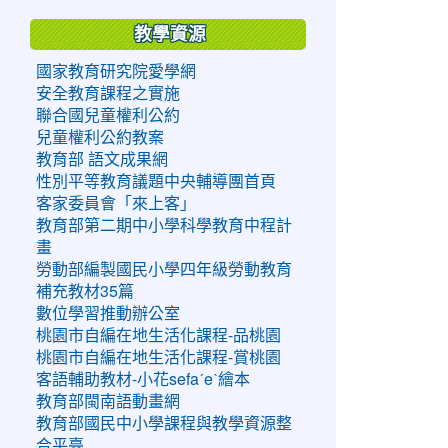
教學資源
國家教育研究院愛學網
安全教育課程之實施
聯合國兒童權利公約
兒童權利公約教案
教育部 語文成果網
性別平等教育議題中央輔導團首頁
客家委員會「來上客」
教育部第二期中小學科學教育中程計
畫
勞動部編製國民小學四年級勞動教育
補充教材35篇
數位學習推動辦公室
桃園市自編在地生活化課程-品桃園
桃園市自編在地生活化課程-賞桃園
客語輔助教材-小花sefaˊeˋ繪本
教育部閩南語動畫網
教育部國民中小學課程與教學資源整
合平臺