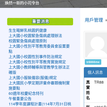
美麗的操場是我們活力的來源
美麗的操場是我們活力的來源
煥然一新的小司令台
煥然一新的小司令台
富含桃園埤塘田園風光意象的中廊
富含桃園埤塘田園風光意象的中廊
嶄新的中庭廣場
嶄新的中庭廣場
水生池生生不息
水生池生生不息
:::
:::
用戶管理
重要消息
生生喝鮮乳桃園鈣健康
上大國小校園緊急傷病處理辦法
校園緊急傷病處理原則
上大國小性別平等教育委員會設置要
點
上大國小校園性別事件防治規定
tr8866me
上大國小校性別平等教育實施規定
上大國小教師輔導與管教學生辦法正
個人訊息
確版
上大國小服裝儀容(服儀)規定
真
TR88
上大國民小學定期評量命審題機制實
實
施要點
姓
60週年校慶紀念特刊
名
午餐重要公告
114學年度課程計畫(114年7月31日桃