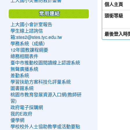
上大國小災害防救計畫書
個人主頁
常用連結
頭銜等級
上大國小會計室報告
學生線上諮詢信
最後登入時
箱:stes2@stes.tyc.edu.tw
學務系統（成績）
12年國教課程綱要
總務相關表件
臺中市推動校園閱讀線上認證系統
無聲廣播系統
差勤系統
學習扶助方案科技化評量系統
圖書館系統
桃園市教育發展資源入口網(教師研
習)
政府電子採購網
我的E政府
優學網
學校校外人士協助教學或活動要點