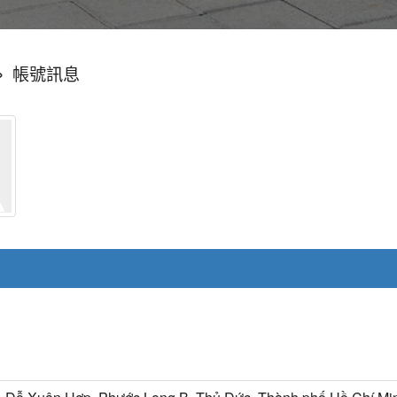
»
帳號訊息