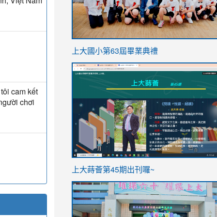
nh, Việt Nam
link
上大國小第63屆畢業典禮
to
link
https://sites.google.com/stes.t
to
tôi cam kết
https://sites.google.com/stes.tyc.ed
người chơi
ink
link
上大蒔薈第45期出刊囉~
to
to
https://sites.google.com/stes.tyc.ed
https://sites.google.com/stes.t