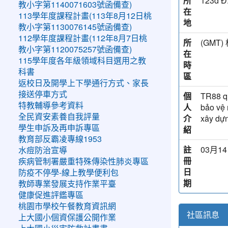
所
123d Đ
教小字第1140071603號函備查)
在
113學年度課程計畫(113年8月12日桃
地
教小字第1130076145號函備查)
112學年度課程計畫(112年8月7日桃
所
(GM
教小字第1120075257號函備查)
在
115學年度各年級領域科目選用之教
時
科書
區
返校日及開學上下學通行方式、家長
接送停車方式
個
TR88 qu
特教輔導參考資料
人
bảo vệ 
全民資安素養自我評量
介
xây dựn
學生申訴及再申訴專區
紹
教育部反霸凌專線1953
註
03月14
水痘防治宣導
冊
疾病管制署嚴重特殊傳染性肺炎專區
日
防疫不停學-線上教學便利包
期
教師專業發展支持作業平臺
健康促進評鑑專區
桃園市學校午餐教育資訊網
社區訊息
上大國小個資保護公開作業