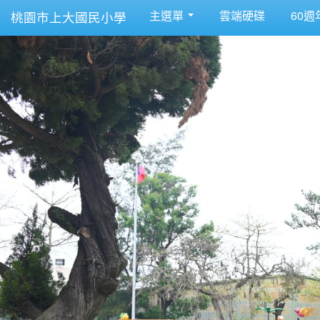
主選單
雲端硬碟
60週
桃園市上大國民小學