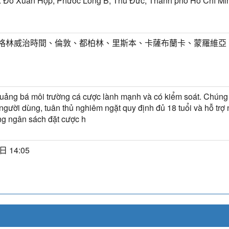
. Đỗ Xuân Hợp, Phước Long B, Thủ Đức, Thành phố Hồ Chí Mi
T) 格林威治時間、倫敦、都柏林、里斯本、卡薩布蘭卡、蒙羅維亞
ảng bá môi trường cá cược lành mạnh và có kiểm soát. Chúng 
người dùng, tuân thủ nghiêm ngặt quy định đủ 18 tuổi và hỗ trợ 
g ngân sách đặt cược h
日 14:05