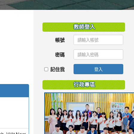
:::
教師登入
帳號
密碼
記住我
登入
行政專區