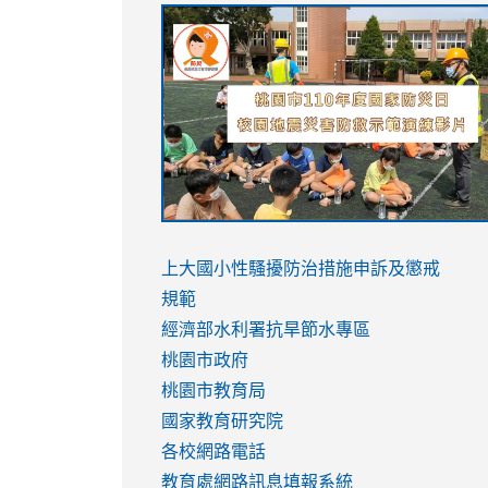
link
link
link
link
to
to
to
to
https://sites.google.com/stes.tyc.ed
https://drive.google.com/file/d/1AXdr
https://youtu.be/jJOMVWY3-
https://drive.google.com/file/d/1AXdr
usp=sharing
8M
usp=sharing
link
link
to
to
link
上大國小性騷擾防治措施
申訴及懲戒
https://www.youtube.com/watch?
https://www.youtube.com/watch?
to
規範
v=hC_gdZndU9s
v=hC_gdZndU9s
https://www.youtube.com/watch?
經濟部水利署抗旱節水專區
v=mfpNykQ0g4M
桃園市政府
桃園市教育局
國家教育研究院
各校網路電話
教育處網路訊息填報系統