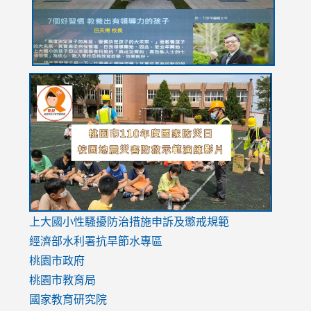
link
link
link
to
to
to
https://drive.google.com/file/d/1AXdrxzgdGrHK7k94y0
https:/
https:/
usp=sharing
v=hC_g
v=hC_g
link
上大國小性騷擾防治措施
申訴及懲戒規範
to
經濟部水利署抗旱節水專區
https://www.youtube.com/watch?
桃園市政府
v=mfpNykQ0g4M
桃園市教育局
國家教育研究院