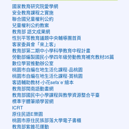
國家教育研究院愛學網
安全教育課程之實施
聯合國兒童權利公約
兒童權利公約教案
教育部 語文成果網
性別平等教育議題中央輔導團首頁
客家委員會「來上客」
教育部第二期中小學科學教育中程計畫
勞動部編製國民小學四年級勞動教育補充教材35篇
數位學習推動辦公室
桃園市自編在地生活化課程-品桃園
桃園市自編在地生活化課程-賞桃園
客語輔助教材-小花sefaˊeˋ繪本
教育部閩南語動畫網
教育部國民中小學課程與教學資源整合平臺
標準字體筆順學習網
ICRT
原住民語E樂園
桃園市原住民族部落大學電子書櫃
教育部紫錐花運動