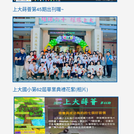
ink
上大蒔薈第45期出刊囉~
to
link
https://sites.google.com/stes.tyc.edu.tw/113school
to
https://
YfDQpp
usp=sha
上大國小第62屆畢
業典禮花絮(相片)
link
link
link
link
link
to
to
to
to
to
https://drive.google.com/file/d/1I-
https://sites.google.com/stes.tyc.edu.tw/113school
https:
https:
https:
YfDQppRvyMk686kIw6SBbssEIZ6WnT/view?
usp=sh
8M
usp=sharing