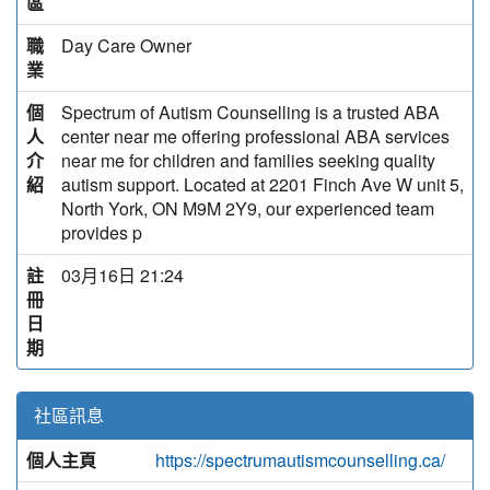
區
職
Day Care Owner
業
個
Spectrum of Autism Counselling is a trusted ABA
人
center near me offering professional ABA services
介
near me for children and families seeking quality
紹
autism support. Located at 2201 Finch Ave W unit 5,
North York, ON M9M 2Y9, our experienced team
provides p
註
03月16日 21:24
冊
日
期
社區訊息
個人主頁
https://spectrumautismcounselling.ca/