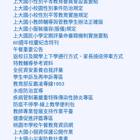
上大國小性別平等教育委員會設置要點
上大國小校園性別事件防治規定
上大國小校性別平等教育實施規定
上大國小教師輔導與管教學生辦法正確版
上大國小服裝儀容(服儀)規定
上大國民小學定期評量命審題機制實施要點
60週年校慶紀念特刊
午餐重要公告
返校日及開學上下學通行方式、家長接送停車方式
特教輔導參考資料
全民資安素養自我評量
學生申訴及再申訴專區
教育部反霸凌專線1953
水痘防治宣導
疾病管制署嚴重特殊傳染性肺炎專區
防疫不停學-線上教學便利包
教師專業發展支持作業平臺
健康促進評鑑專區
桃園市學校午餐教育資訊網
上大國小個資保護公開作業
上大國小災害防救計畫書