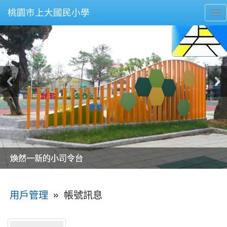
桃園市上大國民小學
To
nav
美麗的操場是我們活力的來源
美麗的操場是我們活力的來源
煥然一新的小司令台
煥然一新的小司令台
富含桃園埤塘田園風光意象的中廊
富含桃園埤塘田園風光意象的中廊
嶄新的中庭廣場
嶄新的中庭廣場
水生池生生不息
水生池生生不息
:::
»
帳號訊息
用戶管理