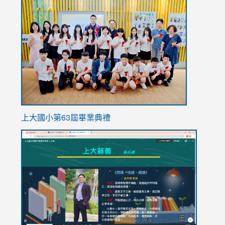
link
to
https://
上大國小第63屆畢業典禮
link
link
to
to
https://sites.google.com/stes.tyc.edu.tw/113school
https