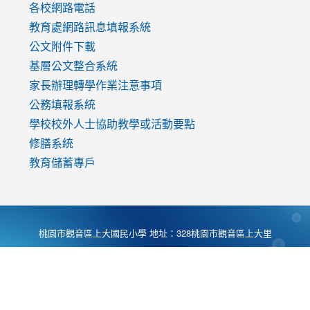
各校網路電話
教育處網路訊息填報系統
公文附件下載
基層公文整合系統
家長辦理轉學作業注意事項
公務填報系統
學校校外人士協助教學或活動要點
修膳系統
教育儲蓄專戶
桃園市觀音區上大國民小學 地址：328桃園市觀音區上大里
大湖路1段540號 電話:03-4901174 傳真:03-4900781 Desing
by
Zyinfo