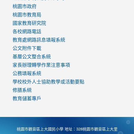
https://www.youtube.com/watch?
桃園市政府
v=mfpNykQ0g4M
桃園市教育局
國家教育研究院
各校網路電話
教育處網路訊息填報系統
公文附件下載
基層公文整合系統
家長辦理轉學作業注意事項
公務填報系統
學校校外人士協助教學或活動要點
修膳系統
教育儲蓄專戶
桃園市觀音區上大國民小學 地址：328桃園市觀音區上大里