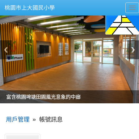
桃園市上大國民小學
To
nav
美麗的操場是我們活力的來源
美麗的操場是我們活力的來源
煥然一新的小司令台
煥然一新的小司令台
富含桃園埤塘田園風光意象的中廊
富含桃園埤塘田園風光意象的中廊
嶄新的中庭廣場
嶄新的中庭廣場
水生池生生不息
水生池生生不息
:::
»
帳號訊息
用戶管理