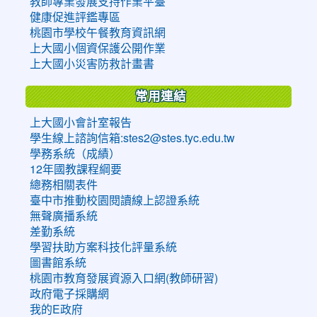
教師專業發展支持作業平臺
健康促進評鑑專區
桃園市學校午餐教育資訊網
上大國小個資保護公開作業
上大國小災害防救計畫書
常用連結
上大國小會計室報告
學生線上諮詢信箱:stes2@stes.tyc.edu.tw
學務系統（成績）
12年國教課程綱要
總務相關表件
臺中市推動校園閱讀線上認證系統
無聲廣播系統
差勤系統
學習扶助方案科技化評量系統
圖書館系統
桃園市教育發展資源入口網(教師研習)
政府電子採購網
我的E政府