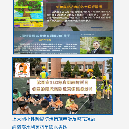
to
to
to
to
to
https://drive.google.com/file/d/1I-
https://sites.google.com/stes.tyc.edu.tw/113school
https:
https:
https:
YfDQppRvyMk686kIw6SBbssEIZ6WnT/view?
usp=sh
8M
usp=sharing
link
link
link
to
to
to
https://drive.google.com/file/d/1AXdrxzgdGrHK7k94y0
https:/
https:/
usp=sharing
v=hC_g
v=hC_g
link
上大國小性騷擾防治措施
申訴及懲戒規範
to
經濟部水利署抗旱節水專區