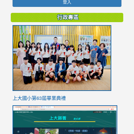
登入
行政專區
link
to
https://
上大國小第63屆畢業典禮
link
link
to
to
https://sites.google.com/stes.tyc.edu.tw/113school
https