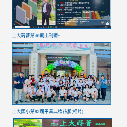
ink
上大蒔薈第45期出刊囉~
to
link
https://sites.google.com/stes.tyc.edu.tw/113school
to
https://
YfDQpp
usp=sha
上大國小第62屆畢
業典禮花絮(相片)
link
link
link
link
link