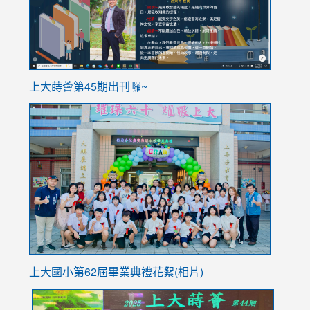
ink
上大蒔薈第45期出刊囉~
to
link
https://sites.google.com/stes.tyc.edu.tw/113school
to
https://
YfDQpp
usp=sha
上大國小第62屆畢
業典禮花絮(相片)
link
link
link
link
link