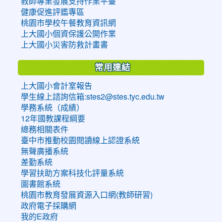
教師專業發展支持作業平臺
健康促進評鑑專區
桃園市學校午餐教育資訊網
上大國小個資保護公開作業
上大國小災害防救計畫書
常用連結
上大國小會計室報告
學生線上諮詢信箱:stes2@stes.tyc.edu.tw
學務系統（成績）
12年國教課程綱要
總務相關表件
臺中市推動校園閱讀線上認證系統
無聲廣播系統
差勤系統
學習扶助方案科技化評量系統
圖書館系統
桃園市教育發展資源入口網(教師研習)
政府電子採購網
我的E政府