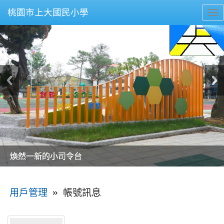
桃園市上大國民小學
To
nav
美麗的操場是我們活力的來源
美麗的操場是我們活力的來源
煥然一新的小司令台
煥然一新的小司令台
富含桃園埤塘田園風光意象的中廊
富含桃園埤塘田園風光意象的中廊
嶄新的中庭廣場
嶄新的中庭廣場
水生池生生不息
水生池生生不息
:::
»
帳號訊息
用戶管理