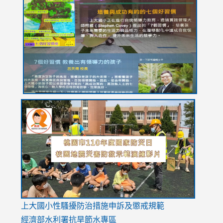
to
to
to
to
to
https://drive.google.com/file/d/1I-
https://sites.google.com/stes.tyc.edu.tw/113school
https:
https:
https:
YfDQppRvyMk686kIw6SBbssEIZ6WnT/view?
usp=sh
8M
usp=sharing
link
link
link
to
to
to
https://drive.google.com/file/d/1AXdrxzgdGrHK7k94y0
https:/
https:/
usp=sharing
v=hC_g
v=hC_g
link
上大國小性騷擾防治措施
申訴及懲戒規範
to
經濟部水利署抗旱節水專區