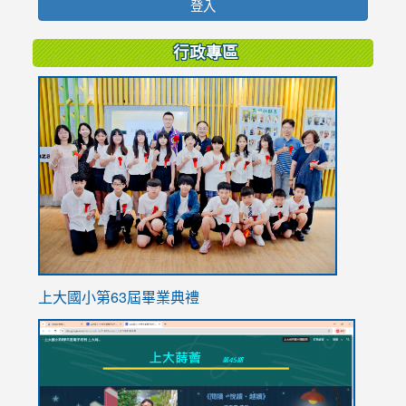
登入
行政專區
link
to
https://
上大國小第63屆畢業典禮
link
link
to
to
https://sites.google.com/stes.tyc.edu.tw/113school
https