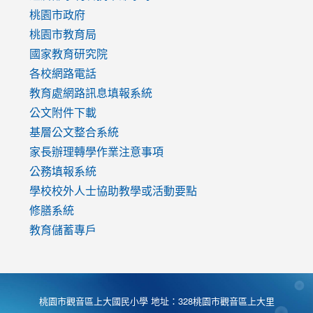
https://www.youtube.com/watch?
桃園市政府
v=mfpNykQ0g4M
桃園市教育局
國家教育研究院
各校網路電話
教育處網路訊息填報系統
公文附件下載
基層公文整合系統
家長辦理轉學作業注意事項
公務填報系統
學校校外人士協助教學或活動要點
修膳系統
教育儲蓄專戶
桃園市觀音區上大國民小學 地址：328桃園市觀音區上大里