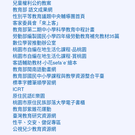
兒童權利公約教案
教育部 語文成果網
性別平等教育議題中央輔導團首頁
客家委員會「來上客」
教育部第二期中小學科學教育中程計畫
勞動部編製國民小學四年級勞動教育補充教材35篇
數位學習推動辦公室
桃園市自編在地生活化課程-品桃園
桃園市自編在地生活化課程-賞桃園
客語輔助教材-小花sefaˊeˋ繪本
教育部閩南語動畫網
教育部國民中小學課程與教學資源整合平臺
標準字體筆順學習網
ICRT
原住民語E樂園
桃園市原住民族部落大學電子書櫃
教育部紫錐花運動
臺灣教育研究資源網
性平、交安、健促專區
公視兒少教育資源網