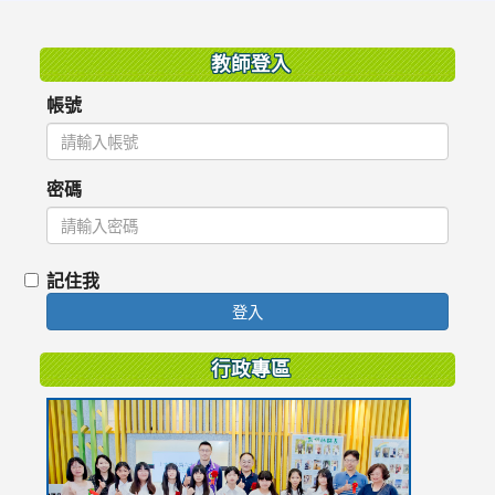
:::
教師登入
帳號
密碼
記住我
登入
行政專區
link
to
https://