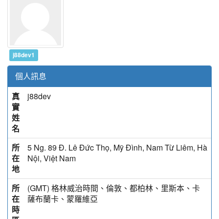
j88dev1
個人訊息
真
j88dev
實
姓
名
所
5 Ng. 89 Đ. Lê Đức Thọ, Mỹ Đình, Nam Từ Liêm, Hà
在
Nội, Việt Nam
地
所
(GMT) 格林威治時間、倫敦、都柏林、里斯本、卡
在
薩布蘭卡、蒙羅維亞
時