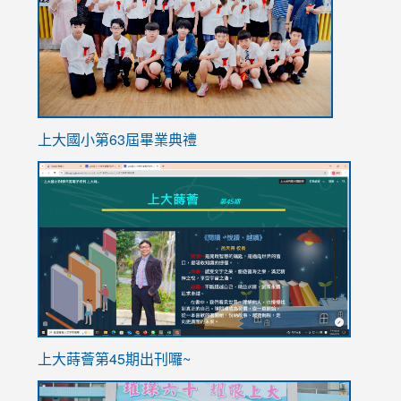
上大國小第63屆畢業典禮
link
link
to
to
https://sites.google.com/stes.tyc.edu.tw/113school
https
ink
上大蒔薈第45期出刊囉~
to
link
https://sites.google.com/stes.tyc.edu.tw/113school