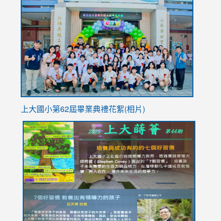
to
https://
YfDQpp
usp=sha
上大國小第62屆畢
業典禮花絮(相片)
link
link
link
link
link
to
to
to
to
to
https://drive.google.com/file/d/1I-
https://sites.google.com/stes.tyc.edu.tw/113school
https:
https:
https:
YfDQppRvyMk686kIw6SBbssEIZ6WnT/view?
usp=sh
8M
usp=sharing