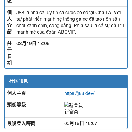
區
個
J88 là nhà cái uy tín cá cược có số tại Châu Á. Với
人
sự phát triển mạnh hệ thống game đã tạo nên sân
介
chơi xanh chín, công bằng. Phía sau là cả sự đầu tư
紹
mạnh mẽ của đoàn ABCVIP.
註
03月19日 18:06
冊
日
期
社區訊息
個人主頁
https://j88.dev/
頭銜等級
新會員
最後登入時間
03月19日 18:07