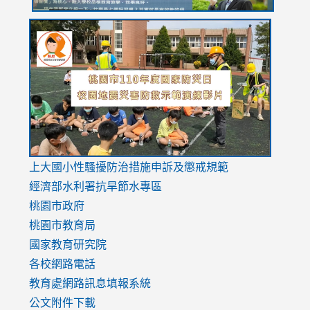
link
link
link
to
to
to
https://drive.google.com/file/d/1AXdrxzgdGrHK7k94y0
https:/
https:/
usp=sharing
v=hC_g
v=hC_g
link
上大國小性騷擾防治措施
申訴及懲戒規範
to
經濟部水利署抗旱節水專區
https://www.youtube.com/watch?
桃園市政府
v=mfpNykQ0g4M
桃園市教育局
國家教育研究院
各校網路電話
教育處網路訊息填報系統
公文附件下載