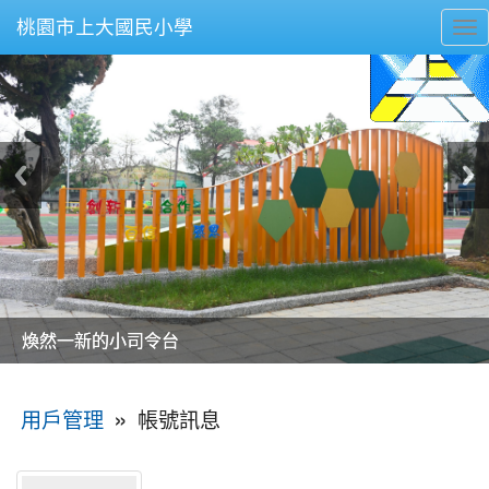
桃園市上大國民小學
To
nav
美麗的操場是我們活力的來源
美麗的操場是我們活力的來源
煥然一新的小司令台
煥然一新的小司令台
富含桃園埤塘田園風光意象的中廊
富含桃園埤塘田園風光意象的中廊
嶄新的中庭廣場
嶄新的中庭廣場
水生池生生不息
水生池生生不息
:::
»
帳號訊息
用戶管理