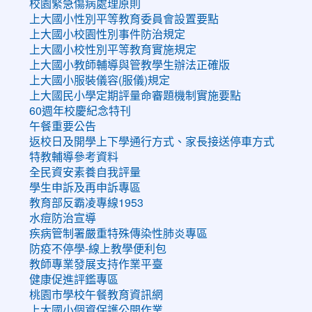
校園緊急傷病處理原則
上大國小性別平等教育委員會設置要點
上大國小校園性別事件防治規定
上大國小校性別平等教育實施規定
上大國小教師輔導與管教學生辦法正確版
上大國小服裝儀容(服儀)規定
上大國民小學定期評量命審題機制實施要點
60週年校慶紀念特刊
午餐重要公告
返校日及開學上下學通行方式、家長接送停車方式
特教輔導參考資料
全民資安素養自我評量
學生申訴及再申訴專區
教育部反霸凌專線1953
水痘防治宣導
疾病管制署嚴重特殊傳染性肺炎專區
防疫不停學-線上教學便利包
教師專業發展支持作業平臺
健康促進評鑑專區
桃園市學校午餐教育資訊網
上大國小個資保護公開作業