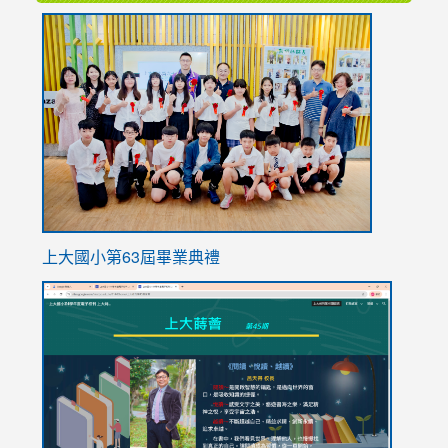
link
to
https://
上大國小第63屆畢業典禮
link
link
to
to
https://sites.google.com/stes.tyc.edu.tw/113school
https