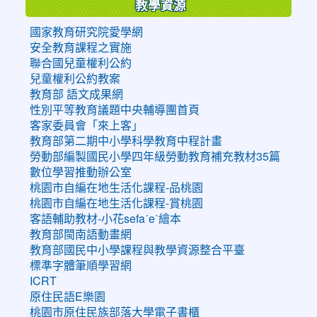
教學資源
國家教育研究院愛學網
安全教育課程之實施
聯合國兒童權利公約
兒童權利公約教案
教育部 語文成果網
性別平等教育議題中央輔導團首頁
客家委員會「來上客」
教育部第二期中小學科學教育中程計畫
勞動部編製國民小學四年級勞動教育補充教材35篇
數位學習推動辦公室
桃園市自編在地生活化課程-品桃園
桃園市自編在地生活化課程-賞桃園
客語輔助教材-小花sefaˊeˋ繪本
教育部閩南語動畫網
教育部國民中小學課程與教學資源整合平臺
標準字體筆順學習網
ICRT
原住民語E樂園
桃園市原住民族部落大學電子書櫃