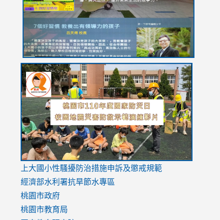
usp=sharing
link
link
link
to
to
to
https://drive.google.com/file/d/1AXdrxzgdGrHK7k94y0
https:/
https:/
usp=sharing
v=hC_g
v=hC_g
link
上大國小性騷擾防治措施
申訴及懲戒規範
to
經濟部水利署抗旱節水專區
https://www.youtube.com/watch?
桃園市政府
v=mfpNykQ0g4M
桃園市教育局