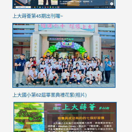
ink
上大蒔薈第45期出刊囉~
to
link
https://sites.google.com/stes.tyc.edu.tw/113school
to
https://
YfDQpp
usp=sha
上大國小第62屆畢
業典禮花絮(相片)
link
link
link
link
link
to
to
to
to
to
https://drive.google.com/file/d/1I-
https://sites.google.com/stes.tyc.edu.tw/113school
https:
https:
https:
YfDQppRvyMk686kIw6SBbssEIZ6WnT/view?
usp=sh
8M