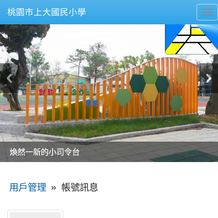
桃園市上大國民小學
To
nav
美麗的操場是我們活力的來源
美麗的操場是我們活力的來源
煥然一新的小司令台
煥然一新的小司令台
富含桃園埤塘田園風光意象的中廊
富含桃園埤塘田園風光意象的中廊
嶄新的中庭廣場
嶄新的中庭廣場
水生池生生不息
水生池生生不息
:::
»
帳號訊息
用戶管理