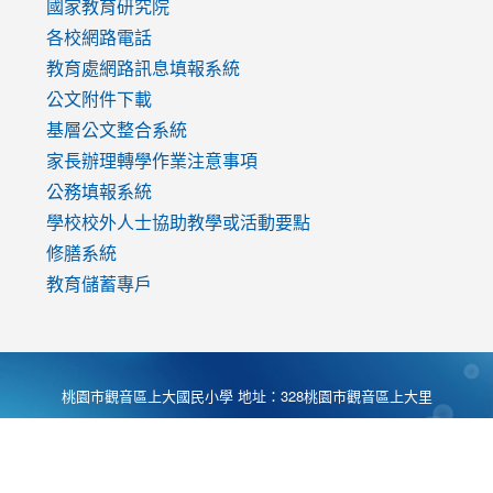
國家教育研究院
各校網路電話
教育處網路訊息填報系統
公文附件下載
基層公文整合系統
家長辦理轉學作業注意事項
公務填報系統
學校校外人士協助教學或活動要點
修膳系統
教育儲蓄專戶
桃園市觀音區上大國民小學 地址：328桃園市觀音區上大里
大湖路1段540號 電話:03-4901174 傳真:03-4900781 Desing
by
Zyinfo