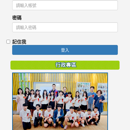
密碼
記住我
登入
行政專區
link
to
https://