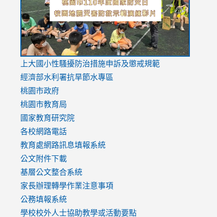
usp=sharing
v=hC_g
v=hC_g
link
上大國小性騷擾防治措施
申訴及懲戒規範
to
經濟部水利署抗旱節水專區
https://www.youtube.com/watch?
桃園市政府
v=mfpNykQ0g4M
桃園市教育局
國家教育研究院
各校網路電話
教育處網路訊息填報系統
公文附件下載
基層公文整合系統
家長辦理轉學作業注意事項
公務填報系統
學校校外人士協助教學或活動要點