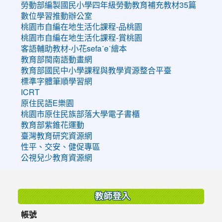
勞動部編製國民小學四年級勞動教育補充教材35篇
數位學習推動辦公室
桃園市自編在地生活化課程-品桃園
桃園市自編在地生活化課程-賞桃園
客語輔助教材-小花sefaˊeˋ繪本
教育部閩南語動畫網
教育部國民中小學課程與教學資源整合平臺
標準字體筆順學習網
ICRT
原住民語E樂園
桃園市原住民族部落大學電子書櫃
教育部紫錐花運動
臺灣教育研究資源網
性平、交安、健促專區
公視兒少教育資源網
:::
教師登入
帳號