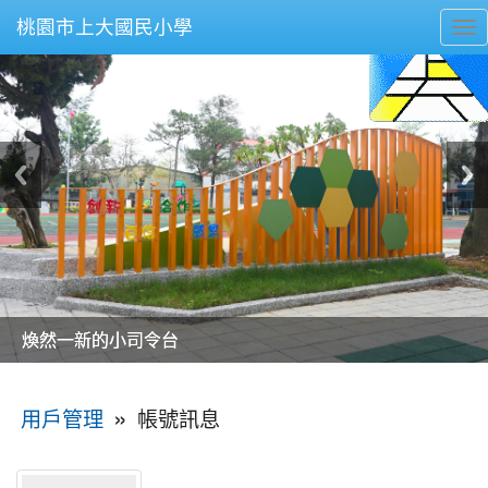
桃園市上大國民小學
To
nav
美麗的操場是我們活力的來源
美麗的操場是我們活力的來源
煥然一新的小司令台
煥然一新的小司令台
富含桃園埤塘田園風光意象的中廊
富含桃園埤塘田園風光意象的中廊
嶄新的中庭廣場
嶄新的中庭廣場
水生池生生不息
水生池生生不息
:::
»
帳號訊息
用戶管理