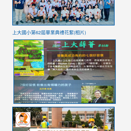
上大國小第62屆畢
業典禮花絮(相片)
link
link
link
link
link
to
to
to
to
to
https://drive.google.com/file/d/1I-
https://sites.google.com/stes.tyc.edu.tw/113school
https:
https:
https:
YfDQppRvyMk686kIw6SBbssEIZ6WnT/view?
usp=sh
8M
usp=sharing
link
link
link
to
to
to
https://drive.google.com/file/d/1AXdrxzgdGrHK7k94y0
https:/
https:/