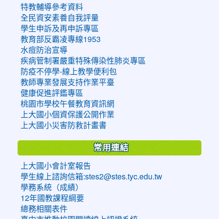
特教輔導參考資料
全民資安素養自我評量
學生申訴及再申訴專區
教育部反霸凌專線1953
水痘防治宣導
疾病管制署嚴重特殊傳染性肺炎專區
防疫不停學-線上教學便利包
教師專業發展支持作業平臺
健康促進評鑑專區
桃園市學校午餐教育資訊網
上大國小個資保護公開作業
上大國小災害防救計畫書
常用連結
上大國小會計室報告
學生線上諮詢信箱:stes2@stes.tyc.edu.tw
學務系統（成績）
12年國教課程綱要
總務相關表件