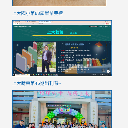
上大國小第63屆畢業典禮
link
link
to
to
https://sites.google.com/stes.tyc.edu.tw/113school
https
ink
上大蒔薈第45期出刊囉~
to
link
https://sites.google.com/stes.tyc.edu.tw/113school
to
https://
YfDQpp
usp=sha