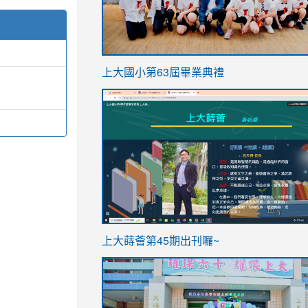
link
上大國小第63屆畢業典禮
to
link
https://sites.google.com/stes.t
to
https://sites.google.com/stes.tyc.ed
ink
link
上大蒔薈第45期出刊囉~
to
to
https://sites.google.com/stes.tyc.ed
https://sites.google.com/stes.t