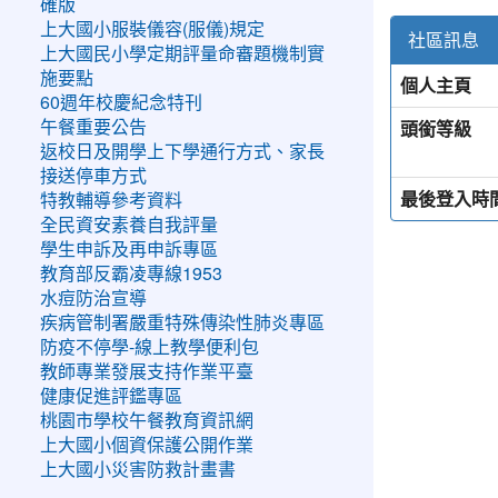
確版
上大國小服裝儀容(服儀)規定
社區訊息
上大國民小學定期評量命審題機制實
施要點
個人主頁
60週年校慶紀念特刊
頭銜等級
午餐重要公告
返校日及開學上下學通行方式、家長
接送停車方式
最後登入時
特教輔導參考資料
全民資安素養自我評量
學生申訴及再申訴專區
教育部反霸凌專線1953
水痘防治宣導
疾病管制署嚴重特殊傳染性肺炎專區
防疫不停學-線上教學便利包
教師專業發展支持作業平臺
健康促進評鑑專區
桃園市學校午餐教育資訊網
上大國小個資保護公開作業
上大國小災害防救計畫書