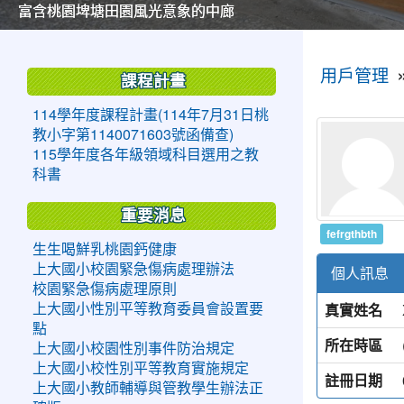
美麗的操場是我們活力的來源
美麗的操場是我們活力的來源
煥然一新的小司令台
煥然一新的小司令台
富含桃園埤塘田園風光意象的中廊
富含桃園埤塘田園風光意象的中廊
嶄新的中庭廣場
嶄新的中庭廣場
水生池生生不息
水生池生生不息
:::
:::
用戶管理
課程計畫
114學年度課程計畫(114年7月31日桃
教小字第1140071603號函備查)
115學年度各年級領域科目選用之教
科書
重要消息
fefrgthbth
生生喝鮮乳桃園鈣健康
上大國小校園緊急傷病處理辦法
個人訊息
校園緊急傷病處理原則
真實姓名
上大國小性別平等教育委員會設置要
點
所在時區
上大國小校園性別事件防治規定
上大國小校性別平等教育實施規定
註冊日期
上大國小教師輔導與管教學生辦法正