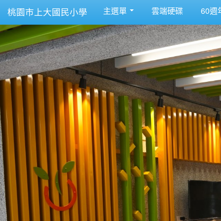
主選單
雲端硬碟
60週
桃園市上大國民小學