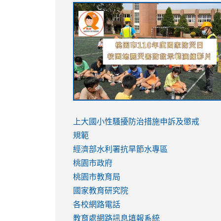
link
link
link
link
to
to
to
to
https://sites.google.com/stes.tyc.ed
https://drive.google.com/file/d/1AXdr
https://youtu.be/jJOMVWY3-
https://drive.google.com/file/d/1AXdr
usp=sharing
8M
usp=sharing
link
link
to
to
link
上大國小性騷擾防治措施
申訴及懲戒
https://www.youtube.com/watch?
https://www.youtube.com/watch?
to
規範
v=hC_gdZndU9s
v=hC_gdZndU9s
https://www.youtube.com/watch?
經濟部水利署抗旱節水專區
v=mfpNykQ0g4M
桃園市政府
桃園市教育局
國家教育研究院
各校網路電話
教育處網路訊息填報系統