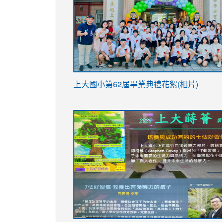
link
上大國小第62屆畢
業典禮花絮(相片)
to
link
link
https://drive.google.com/file/d/1I-
to
to
YfDQppRvyMk686kIw6SBbssEIZ6WnT/vi
https://drive.google.com/file/d/1I-
https://sites.google.com/stes.tyc.ed
usp=sharing
YfDQppRvyMk686kIw6SBbssEIZ6WnT/vi
usp=sharing