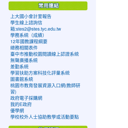
常用連結
上大國小會計室報告
學生線上諮詢信
箱:stes2@stes.tyc.edu.tw
學務系統（成績）
12年國教課程綱要
總務相關表件
臺中市推動校園閱讀線上認證系統
無聲廣播系統
差勤系統
學習扶助方案科技化評量系統
圖書館系統
桃園市教育發展資源入口網(教師研
習)
政府電子採購網
我的E政府
優學網
學校校外人士協助教學或活動要點