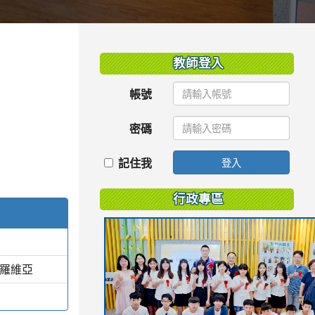
:::
教師登入
帳號
密碼
記住我
登入
行政專區
蒙羅維亞