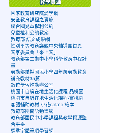
教學資源
國家教育研究院愛學網
安全教育課程之實施
聯合國兒童權利公約
兒童權利公約教案
教育部 語文成果網
性別平等教育議題中央輔導團首頁
客家委員會「來上客」
教育部第二期中小學科學教育中程計
畫
勞動部編製國民小學四年級勞動教育
補充教材35篇
數位學習推動辦公室
桃園市自編在地生活化課程-品桃園
桃園市自編在地生活化課程-賞桃園
客語輔助教材-小花sefaˊeˋ繪本
教育部閩南語動畫網
教育部國民中小學課程與教學資源整
合平臺
標準字體筆順學習網