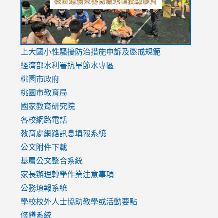
link
上大國小性騷擾防治措施
申訴及懲戒規範
to
經濟部水利署抗旱節水專區
https://www.youtube.com/watch?
桃園市政府
v=mfpNykQ0g4M
桃園市教育局
國家教育研究院
各校網路電話
教育處網路訊息填報系統
公文附件下載
基層公文整合系統
家長辦理轉學作業注意事項
公務填報系統
學校校外人士協助教學或活動要點
修膳系統