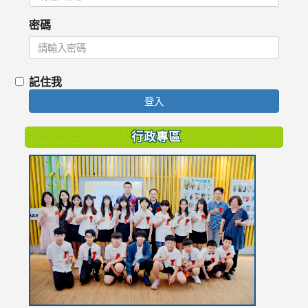
密碼
記住我
登入
行政專區
link
to
https://