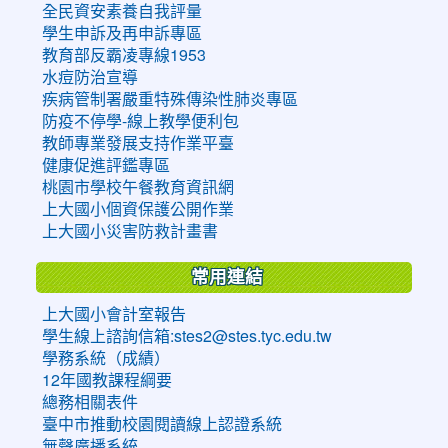
全民資安素養自我評量
學生申訴及再申訴專區
教育部反霸凌專線1953
水痘防治宣導
疾病管制署嚴重特殊傳染性肺炎專區
防疫不停學-線上教學便利包
教師專業發展支持作業平臺
健康促進評鑑專區
桃園市學校午餐教育資訊網
上大國小個資保護公開作業
上大國小災害防救計畫書
常用連結
上大國小會計室報告
學生線上諮詢信箱:stes2@stes.tyc.edu.tw
學務系統（成績）
12年國教課程綱要
總務相關表件
臺中市推動校園閱讀線上認證系統
無聲廣播系統