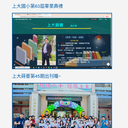
上大國小第63屆畢業典禮
link
link
to
to
https://sites.google.com/stes.tyc.edu.tw/113school
https
ink
上大蒔薈第45期出刊囉~
to
link
https://sites.google.com/stes.tyc.edu.tw/113school
to
https://
YfDQpp
usp=sha