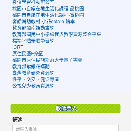
數位學習推動辦公室
桃園市自編在地生活化課程-品桃園
桃園市自編在地生活化課程-賞桃園
客語輔助教材-小花sefaˊeˋ繪本
教育部閩南語動畫網
教育部國民中小學課程與教學資源整合平臺
標準字體筆順學習網
ICRT
原住民語E樂園
桃園市原住民族部落大學電子書櫃
教育部紫錐花運動
臺灣教育研究資源網
性平、交安、健促專區
公視兒少教育資源網
:::
教師登入
帳號