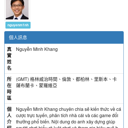
nguyenm1nh
個人訊息
真
Nguyễn Minh Khang
實
姓
名
所
(GMT) 格林威治時間、倫敦、都柏林、里斯本、卡
在
薩布蘭卡、蒙羅維亞
時
區
個
Nguyễn Minh Khang chuyên chia sẻ kiến thức về cá
人
cược trực tuyến, phân tích nhà cái và các game đổi
介
thưởng phổ biến. Nội dung do anh xây dựng giúp
紹
người chơi hiểu rõ luật chơi và tham gia hiệu quả h