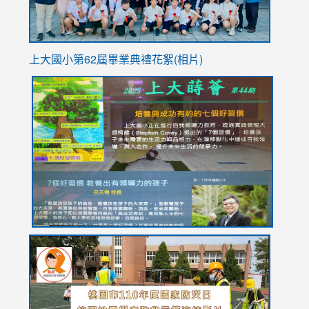
上大國小第62屆畢
業典禮花絮(相片)
link
link
link
link
link
to
to
to
to
to
https://drive.google.com/file/d/1I-
https://sites.google.com/stes.tyc.edu.tw/113school
https:
https:
https:
YfDQppRvyMk686kIw6SBbssEIZ6WnT/view?
usp=sh
8M
usp=sharing
link
link
link
to
to
to
https://drive.google.com/file/d/1AXdrxzgdGrHK7k94y0
https:/
https:/
usp=sharing
v=hC_g
v=hC_g