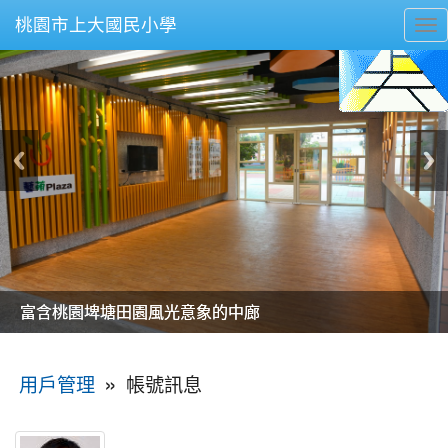
桃園市上大國民小學
To
nav
美麗的操場是我們活力的來源
美麗的操場是我們活力的來源
煥然一新的小司令台
煥然一新的小司令台
富含桃園埤塘田園風光意象的中廊
富含桃園埤塘田園風光意象的中廊
嶄新的中庭廣場
嶄新的中庭廣場
水生池生生不息
水生池生生不息
:::
»
帳號訊息
用戶管理