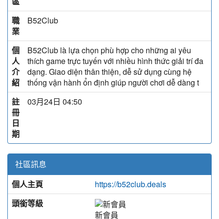
區
職
B52Club
業
個
B52Club là lựa chọn phù hợp cho những ai yêu
人
thích game trực tuyến với nhiều hình thức giải trí đa
介
dạng. Giao diện thân thiện, dễ sử dụng cùng hệ
紹
thống vận hành ổn định giúp người chơi dễ dàng t
註
03月24日 04:50
冊
日
期
社區訊息
個人主頁
https://b52club.deals
頭銜等級
新會員