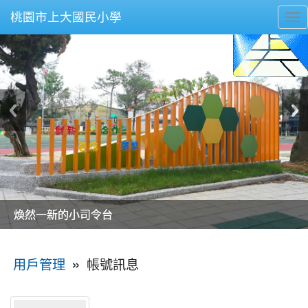
桃園市上大國民小學
To
nav
美麗的操場是我們活力的來源
美麗的操場是我們活力的來源
煥然一新的小司令台
煥然一新的小司令台
富含桃園埤塘田園風光意象的中廊
富含桃園埤塘田園風光意象的中廊
嶄新的中庭廣場
嶄新的中庭廣場
水生池生生不息
水生池生生不息
:::
»
帳號訊息
用戶管理