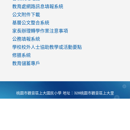
教育處網路訊息填報系統
公文附件下載
基層公文整合系統
家長辦理轉學作業注意事項
公務填報系統
學校校外人士協助教學或活動要點
修膳系統
教育儲蓄專戶
桃園市觀音區上大國民小學 地址：328桃園市觀音區上大里
大湖路1段540號 電話:03-4901174 傳真:03-4900781 Desing
by
Zyinfo