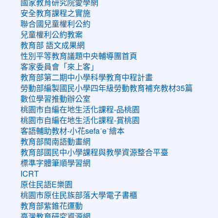
國家教育研究院愛學網
安全教育課程之實施
聯合國兒童權利公約
兒童權利公約教案
教育部 語文成果網
性別平等教育議題中央輔導團首頁
客家委員會「來上客」
教育部第二期中小學科學教育中程計畫
勞動部編製國民小學四年級勞動教育補充教材35篇
數位學習推動辦公室
桃園市自編在地生活化課程-品桃園
桃園市自編在地生活化課程-賞桃園
客語輔助教材-小花sefaˊeˋ繪本
教育部閩南語動畫網
教育部國民中小學課程與教學資源整合平臺
標準字體筆順學習網
ICRT
原住民語E樂園
桃園市原住民族部落大學電子書櫃
教育部紫錐花運動
臺灣教育研究資源網