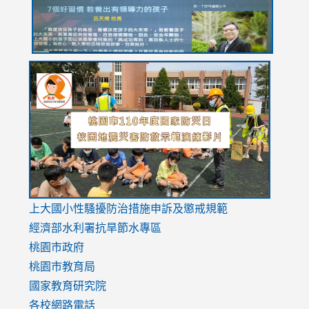
link
link
link
to
to
to
https://drive.google.com/file/d/1AXdrxzgdGrHK7k94y0
https:/
https:/
usp=sharing
v=hC_g
v=hC_g
link
上大國小性騷擾防治措施
申訴及懲戒規範
to
經濟部水利署抗旱節水專區
https://www.youtube.com/watch?
桃園市政府
v=mfpNykQ0g4M
桃園市教育局
國家教育研究院
各校網路電話