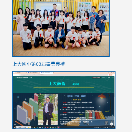
to
https://
上大國小第63屆畢業典禮
link
link
to
to
https://sites.google.com/stes.tyc.edu.tw/113school
https