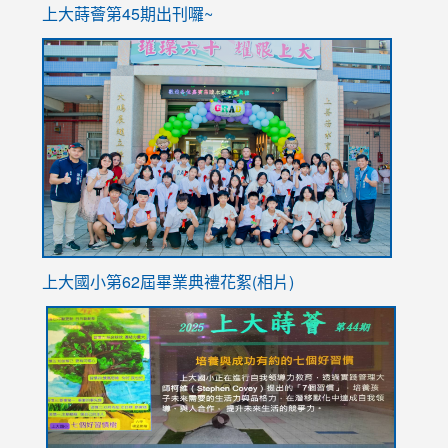
ink
上大蒔薈第45期出刊囉~
to
link
https://sites.google.com/stes.tyc.edu.tw/113school
to
https://
YfDQpp
usp=sha
上大國小第62屆畢
業典禮花絮(相片)
link
link
link
link
link
to
to
to
to
to
https://drive.google.com/file/d/1I-
https://sites.google.com/stes.tyc.edu.tw/113school
https:
https:
https:
YfDQppRvyMk686kIw6SBbssEIZ6WnT/view?
usp=sh
8M
usp=sharing