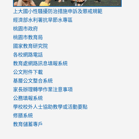
link
上大國小性騷擾防治措施
申訴及懲戒規範
to
經濟部水利署抗旱節水專區
https://www.youtube.com/watch?
桃園市政府
v=mfpNykQ0g4M
桃園市教育局
國家教育研究院
各校網路電話
教育處網路訊息填報系統
公文附件下載
基層公文整合系統
家長辦理轉學作業注意事項
公務填報系統
學校校外人士協助教學或活動要點
修膳系統
教育儲蓄專戶