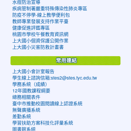
水痘防治宣導
疾病管制署嚴重特殊傳染性肺炎專區
防疫不停學-線上教學便利包
教師專業發展支持作業平臺
健康促進評鑑專區
桃園市學校午餐教育資訊網
上大國小個資保護公開作業
上大國小災害防救計畫書
常用連結
上大國小會計室報告
學生線上諮詢信箱:stes2@stes.tyc.edu.tw
學務系統（成績）
12年國教課程綱要
總務相關表件
臺中市推動校園閱讀線上認證系統
無聲廣播系統
差勤系統
學習扶助方案科技化評量系統
圖書館系統