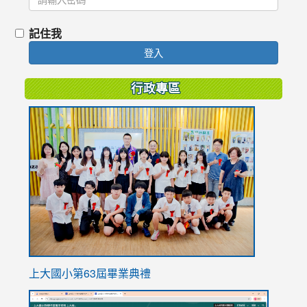
記住我
登入
行政專區
link
to
https://
上大國小第63屆畢業典禮
link
link