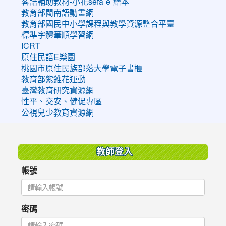
客語輔助教材-小花sefaˊeˋ繪本
教育部閩南語動畫網
教育部國民中小學課程與教學資源整合平臺
標準字體筆順學習網
ICRT
原住民語E樂園
桃園市原住民族部落大學電子書櫃
教育部紫錐花運動
臺灣教育研究資源網
性平、交安、健促專區
公視兒少教育資源網
:::
教師登入
帳號
密碼