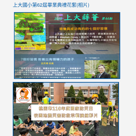
上大國小第62屆畢
業典禮花絮(相片)
link
link
link
link
link
to
to
to
to
to
https://drive.google.com/file/d/1I-
https://sites.google.com/stes.tyc.edu.tw/113school
https:
https:
https:
YfDQppRvyMk686kIw6SBbssEIZ6WnT/view?
usp=sh
8M
usp=sharing
link
link
link
to
to
to
https://drive.google.com/file/d/1AXdrxzgdGrHK7k94y0
https:/
https:/
usp=sharing
v=hC_g
v=hC_g