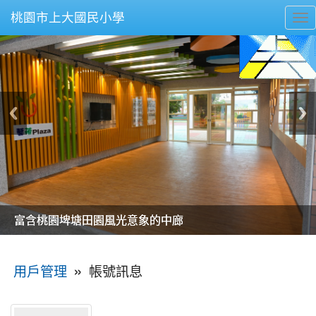
桃園市上大國民小學
To
nav
美麗的操場是我們活力的來源
美麗的操場是我們活力的來源
煥然一新的小司令台
煥然一新的小司令台
富含桃園埤塘田園風光意象的中廊
富含桃園埤塘田園風光意象的中廊
嶄新的中庭廣場
嶄新的中庭廣場
水生池生生不息
水生池生生不息
:::
»
帳號訊息
用戶管理