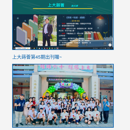
to
to
https://sites.google.com/stes.tyc.edu.tw/113school
https
ink
上大蒔薈第45期出刊囉~
to
link
https://sites.google.com/stes.tyc.edu.tw/113school
to
https://
YfDQpp
usp=sha