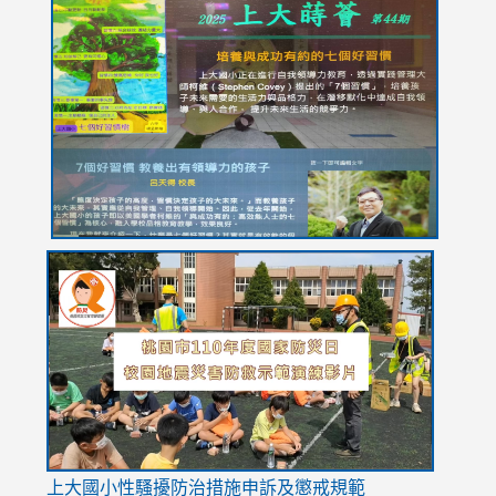
link
link
link
link
link
to
to
to
to
to
https://drive.google.com/file/d/1I-
https://sites.google.com/stes.tyc.edu.tw/113school
https:
https:
https:
YfDQppRvyMk686kIw6SBbssEIZ6WnT/view?
usp=sh
8M
usp=sharing
link
link
link
to
to
to
https://drive.google.com/file/d/1AXdrxzgdGrHK7k94y0
https:/
https:/
usp=sharing
v=hC_g
v=hC_g
link
上大國小性騷擾防治措施
申訴及懲戒規範