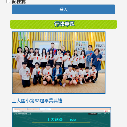
記住我
登入
行政專區
link
to
https://
上大國小第63屆畢業典禮
link
link
to
to
https://sites.google.com/stes.tyc.edu.tw/113school
https