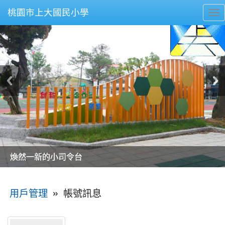
桃園市上大國民小學
To
nav
美麗的操場是我們活力的來源
美麗的操場是我們活力的來源
煥然一新的小司令台
煥然一新的小司令台
富含桃園埤塘田園風光意象的中廊
富含桃園埤塘田園風光意象的中廊
嶄新的中庭廣場
嶄新的中庭廣場
水生池生生不息
水生池生生不息
:::
»
帳號訊息
用戶管理