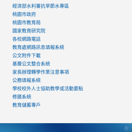
to
經濟部水利署抗旱節水專區
https://www.youtube.com/watch?
桃園市政府
v=mfpNykQ0g4M
桃園市教育局
國家教育研究院
各校網路電話
教育處網路訊息填報系統
公文附件下載
基層公文整合系統
家長辦理轉學作業注意事項
公務填報系統
學校校外人士協助教學或活動要點
修膳系統
教育儲蓄專戶