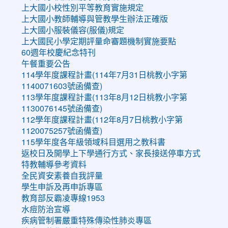
上大國小校性別平等教育實施規定
上大國小教師輔導與管教學生辦法正確版
上大國小服裝儀容(服儀)規定
上大國民小學定期評量命審題機制實施要點
60週年校慶紀念特刊
午餐重要公告
114學年度課程計畫(114年7月31日桃教小字第
1140071603號函備查)
113學年度課程計畫(113年8月12日桃教小字第
1130076145號函備查)
112學年度課程計畫(112年8月7日桃教小字第
1120075257號函備查)
115學年度各年級領域科目選用之教科書
返校日及開學上下學通行方式、家長接送停車方式
特教輔導參考資料
全民資安素養自我評量
學生申訴及再申訴專區
教育部反霸凌專線1953
水痘防治宣導
疾病管制署嚴重特殊傳染性肺炎專區