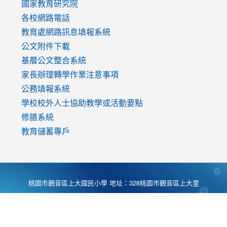
國家教育研究院
各校網路電話
教育處網路訊息填報系統
公文附件下載
基層公文整合系統
家長辦理轉學作業注意事項
公務填報系統
學校校外人士協助教學或活動要點
修膳系統
教育儲蓄專戶
桃園市觀音區上大國民小學 地址：328桃園市觀音區上大里
大湖路1段540號 電話:03-4901174 傳真:03-4900781 Desing
by
Zyinfo