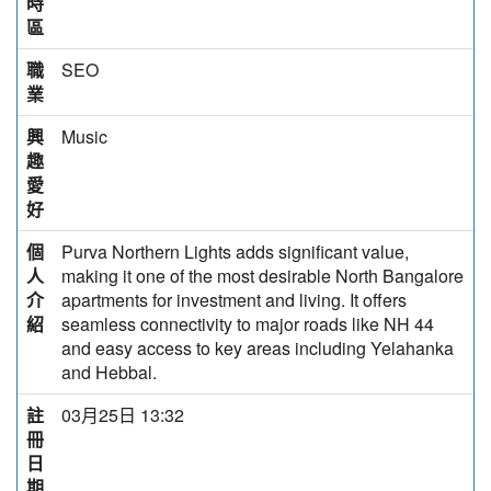
時
區
職
SEO
業
興
Music
趣
愛
好
個
Purva Northern Lights adds significant value,
人
making it one of the most desirable North Bangalore
介
apartments for investment and living. It offers
紹
seamless connectivity to major roads like NH 44
and easy access to key areas including Yelahanka
and Hebbal.
註
03月25日 13:32
冊
日
期