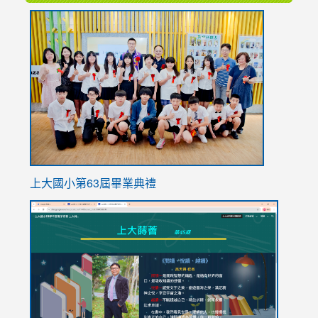
link
to
https://
上大國小第63屆畢業典禮
link
link
to
to
https://sites.google.com/stes.tyc.edu.tw/113school
https