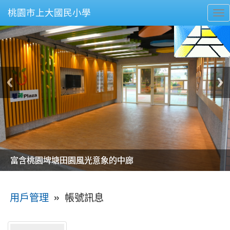
桃園市上大國民小學
To
nav
美麗的操場是我們活力的來源
美麗的操場是我們活力的來源
煥然一新的小司令台
煥然一新的小司令台
富含桃園埤塘田園風光意象的中廊
富含桃園埤塘田園風光意象的中廊
嶄新的中庭廣場
嶄新的中庭廣場
水生池生生不息
水生池生生不息
:::
»
帳號訊息
用戶管理