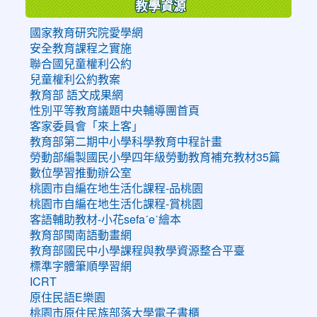
教學資源
國家教育研究院愛學網
安全教育課程之實施
聯合國兒童權利公約
兒童權利公約教案
教育部 語文成果網
性別平等教育議題中央輔導團首頁
客家委員會「來上客」
教育部第二期中小學科學教育中程計畫
勞動部編製國民小學四年級勞動教育補充教材35篇
數位學習推動辦公室
桃園市自編在地生活化課程-品桃園
桃園市自編在地生活化課程-賞桃園
客語輔助教材-小花sefaˊeˋ繪本
教育部閩南語動畫網
教育部國民中小學課程與教學資源整合平臺
標準字體筆順學習網
ICRT
原住民語E樂園
桃園市原住民族部落大學電子書櫃