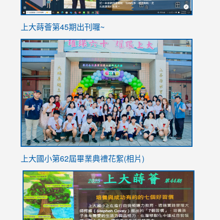
ink
上大蒔薈第45期出刊囉~
to
link
https://sites.google.com/stes.tyc.edu.tw/113school
to
https://
YfDQpp
usp=sha
上大國小第62屆畢
業典禮花絮(相片)
link
link
link
link
link
to
to
to
to
to
https://drive.google.com/file/d/1I-
https://sites.google.com/stes.tyc.edu.tw/113school
https:
https:
https:
YfDQppRvyMk686kIw6SBbssEIZ6WnT/view?
usp=sh
8M