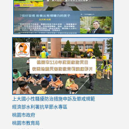
usp=sharing
link
link
link
to
to
to
https://drive.google.com/file/d/1AXdrxzgdGrHK7k94y0
https:/
https:/
usp=sharing
v=hC_g
v=hC_g
link
上大國小性騷擾防治措施
申訴及懲戒規範
to
經濟部水利署抗旱節水專區
https://www.youtube.com/watch?
桃園市政府
v=mfpNykQ0g4M
桃園市教育局