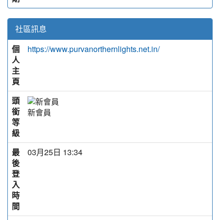
社區訊息
個
https://www.purvanorthernlights.net.in/
人
主
頁
頭
銜
新會員
等
級
最
03月25日 13:34
後
登
入
時
間