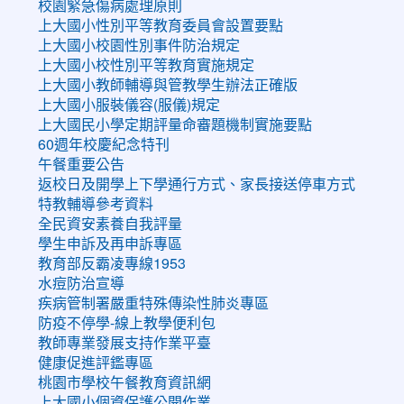
校園緊急傷病處理原則
上大國小性別平等教育委員會設置要點
上大國小校園性別事件防治規定
上大國小校性別平等教育實施規定
上大國小教師輔導與管教學生辦法正確版
上大國小服裝儀容(服儀)規定
上大國民小學定期評量命審題機制實施要點
60週年校慶紀念特刊
午餐重要公告
返校日及開學上下學通行方式、家長接送停車方式
特教輔導參考資料
全民資安素養自我評量
學生申訴及再申訴專區
教育部反霸凌專線1953
水痘防治宣導
疾病管制署嚴重特殊傳染性肺炎專區
防疫不停學-線上教學便利包
教師專業發展支持作業平臺
健康促進評鑑專區
桃園市學校午餐教育資訊網
上大國小個資保護公開作業