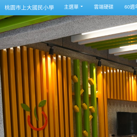
主選單
雲端硬碟
60週
桃園市上大國民小學