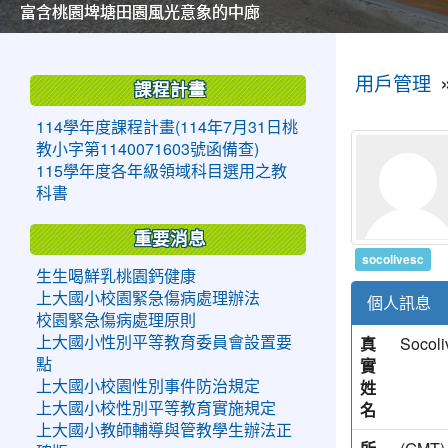
美麗的操場是我們活力的來源
美麗的操場是我們活力的來源
煥然一新的小司令台
煥然一新的小司令台
富含桃園埤塘田園風光意象的中廊
富含桃園埤塘田園風光意象的中廊
嶄新的中庭廣場
嶄新的中庭廣場
水生池生生不息
水生池生生不息
:::
:::
用戶管理
課程計畫
114學年度課程計畫(114年7月31日桃
教小字第1140071603號函備查)
115學年度各年級領域科目選用之教
科書
重要消息
socolivesc
生生喝鮮乳桃園鈣健康
上大國小校園緊急傷病處理辦法
個人訊息
校園緊急傷病處理原則
真
Socoli
上大國小性別平等教育委員會設置要
實
點
姓
上大國小校園性別事件防治規定
名
上大國小校性別平等教育實施規定
上大國小教師輔導與管教學生辦法正