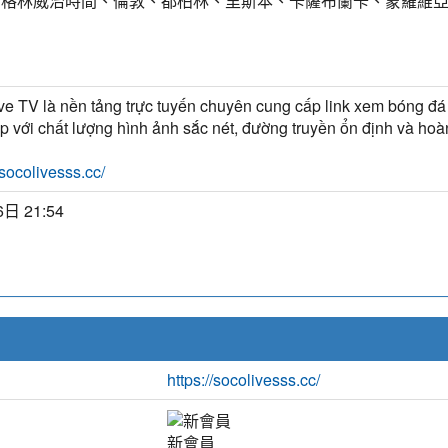
T) 格林威治時間、倫敦、都柏林、里斯本、卡薩布蘭卡、蒙羅維
ve TV là nền tảng trực tuyến chuyên cung cấp link xem bóng đá 
iếp với chất lượng hình ảnh sắc nét, đường truyền ổn định và ho
/socolivesss.cc/
日 21:54
https://socolivesss.cc/
新會員