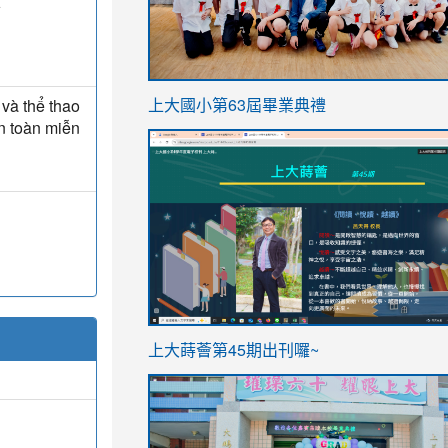
亞
link
và thể thao
上大國小第63屆畢業典禮
to
àn toàn miễn
link
https://sites.google.com/stes.t
to
https://sites.google.com/stes.tyc.ed
ink
link
上大蒔薈第45期出刊囉~
to
to
https://sites.google.com/stes.tyc.ed
https://sites.google.com/stes.t