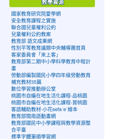
教學資源
國家教育研究院愛學網
安全教育課程之實施
聯合國兒童權利公約
兒童權利公約教案
教育部 語文成果網
性別平等教育議題中央輔導團首頁
客家委員會「來上客」
教育部第二期中小學科學教育中程計
畫
勞動部編製國民小學四年級勞動教育
補充教材35篇
數位學習推動辦公室
桃園市自編在地生活化課程-品桃園
桃園市自編在地生活化課程-賞桃園
客語輔助教材-小花sefaˊeˋ繪本
教育部閩南語動畫網
教育部國民中小學課程與教學資源整
合平臺
標準字體筆順學習網