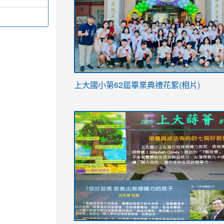
link
上大國小第62屆畢
業典禮花絮(相片)
to
link
link
https://drive.google.com/file/d/1I-
to
to
YfDQppRvyMk686kIw6SBbssEIZ6WnT/vi
https://drive.google.com/file/d/1I-
https://sites.google.com/stes.tyc.ed
usp=sharing
YfDQppRvyMk686kIw6SBbssEIZ6WnT/vi
usp=sharing