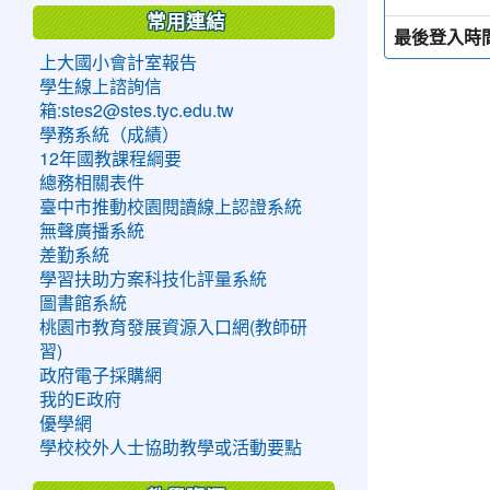
常用連結
最後登入時
上大國小會計室報告
學生線上諮詢信
箱:stes2@stes.tyc.edu.tw
學務系統（成績）
12年國教課程綱要
總務相關表件
臺中市推動校園閱讀線上認證系統
無聲廣播系統
差勤系統
學習扶助方案科技化評量系統
圖書館系統
桃園市教育發展資源入口網(教師研
習)
政府電子採購網
我的E政府
優學網
學校校外人士協助教學或活動要點