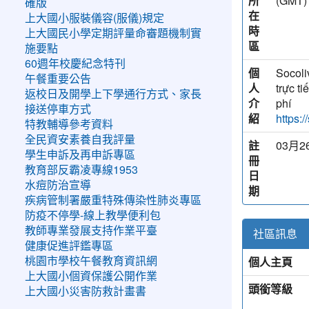
所
(GM
確版
在
上大國小服裝儀容(服儀)規定
時
上大國民小學定期評量命審題機制實
區
施要點
60週年校慶紀念特刊
個
Socoli
午餐重要公告
人
trực t
返校日及開學上下學通行方式、家長
介
phí
接送停車方式
紹
https:/
特教輔導參考資料
全民資安素養自我評量
註
03月26
學生申訴及再申訴專區
冊
教育部反霸凌專線1953
日
水痘防治宣導
期
疾病管制署嚴重特殊傳染性肺炎專區
防疫不停學-線上教學便利包
教師專業發展支持作業平臺
社區訊息
健康促進評鑑專區
個人主頁
桃園市學校午餐教育資訊網
上大國小個資保護公開作業
頭銜等級
上大國小災害防救計畫書