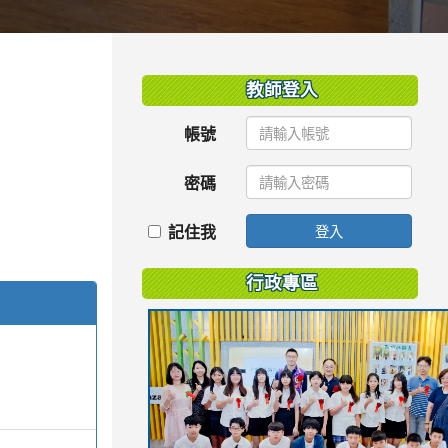
:::
教師登入
帳號
密碼
記住我
登入
行政專區