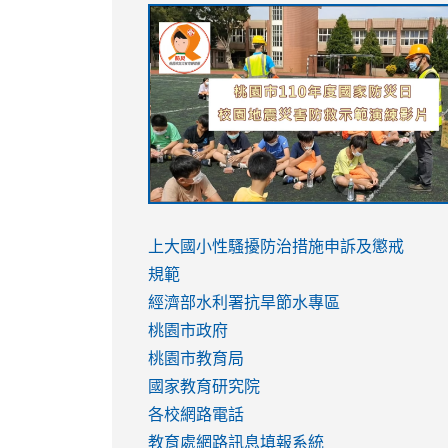
link
link
link
link
to
to
to
to
https://sites.google.com/stes.tyc.ed
https://drive.google.com/file/d/1AXdr
https://youtu.be/jJOMVWY3-
https://drive.google.com/file/d/1AXdr
usp=sharing
8M
usp=sharing
link
link
to
to
link
上大國小性騷擾防治措施
申訴及懲戒
https://www.youtube.com/watch?
https://www.youtube.com/watch?
to
規範
v=hC_gdZndU9s
v=hC_gdZndU9s
https://www.youtube.com/watch?
經濟部水利署抗旱節水專區
v=mfpNykQ0g4M
桃園市政府
桃園市教育局
國家教育研究院
各校網路電話
教育處網路訊息填報系統