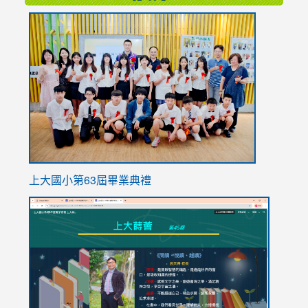
link
to
https://
上大國小第63屆畢業典禮
link
link
to
to
https://sites.google.com/stes.tyc.edu.tw/113school
https