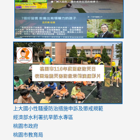
usp=sharing
link
link
link
to
to
to
https://drive.google.com/file/d/1AXdrxzgdGrHK7k94y0
https:/
https:/
usp=sharing
v=hC_g
v=hC_g
link
上大國小性騷擾防治措施
申訴及懲戒規範
to
經濟部水利署抗旱節水專區
https://www.youtube.com/watch?
桃園市政府
v=mfpNykQ0g4M
桃園市教育局