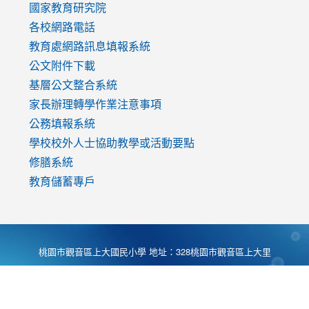
國家教育研究院
各校網路電話
教育處網路訊息填報系統
公文附件下載
基層公文整合系統
家長辦理轉學作業注意事項
公務填報系統
學校校外人士協助教學或活動要點
修膳系統
教育儲蓄專戶
桃園市觀音區上大國民小學 地址：328桃園市觀音區上大里
大湖路1段540號 電話:03-4901174 傳真:03-4900781 Desing
by
Zyinfo