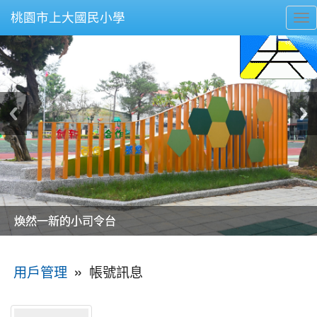
桃園市上大國民小學
To
nav
美麗的操場是我們活力的來源
美麗的操場是我們活力的來源
煥然一新的小司令台
煥然一新的小司令台
富含桃園埤塘田園風光意象的中廊
富含桃園埤塘田園風光意象的中廊
嶄新的中庭廣場
嶄新的中庭廣場
水生池生生不息
水生池生生不息
:::
»
帳號訊息
用戶管理