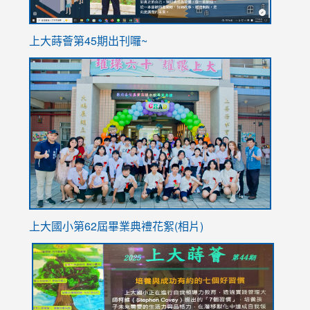
ink
上大蒔薈第45期出刊囉~
to
link
https://sites.google.com/stes.tyc.edu.tw/113school
to
https://
YfDQpp
usp=sha
上大國小第62屆畢
業典禮花絮(相片)
link
link
link
link
link
to
to
to
to
to
https://drive.google.com/file/d/1I-
https://sites.google.com/stes.tyc.edu.tw/113school
https:
https:
https:
YfDQppRvyMk686kIw6SBbssEIZ6WnT/view?
usp=sh
8M