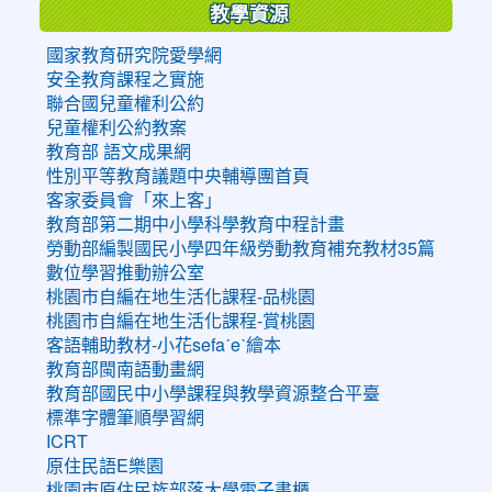
教學資源
國家教育研究院愛學網
安全教育課程之實施
聯合國兒童權利公約
兒童權利公約教案
教育部 語文成果網
性別平等教育議題中央輔導團首頁
客家委員會「來上客」
教育部第二期中小學科學教育中程計畫
勞動部編製國民小學四年級勞動教育補充教材35篇
數位學習推動辦公室
桃園市自編在地生活化課程-品桃園
桃園市自編在地生活化課程-賞桃園
客語輔助教材-小花sefaˊeˋ繪本
教育部閩南語動畫網
教育部國民中小學課程與教學資源整合平臺
標準字體筆順學習網
ICRT
原住民語E樂園
桃園市原住民族部落大學電子書櫃