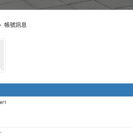
»
帳號訊息
er1