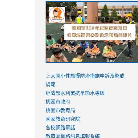
link
link
link
link
to
to
to
to
https://sites.google.com/stes.tyc.ed
https://drive.google.com/file/d/1AXdr
https://youtu.be/jJOMVWY3-
https://drive.google.com/file/d/1AXdr
usp=sharing
8M
usp=sharing
link
link
to
to
link
上大國小性騷擾防治措施
申訴及懲戒
https://www.youtube.com/watch?
https://www.youtube.com/watch?
to
規範
v=hC_gdZndU9s
v=hC_gdZndU9s
https://www.youtube.com/watch?
經濟部水利署抗旱節水專區
v=mfpNykQ0g4M
桃園市政府
桃園市教育局
國家教育研究院
各校網路電話
教育處網路訊息填報系統