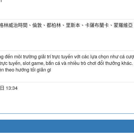
m
T) 格林威治時間、倫敦、都柏林、里斯本、卡薩布蘭卡、蒙羅維亞
 đến môi trường giải trí trực tuyến với các lựa chọn như cá cượ
trực tuyến, slot game, bắn cá và nhiều trò chơi đổi thưởng khác.
ện theo hướng tối giản gi
日 13:34