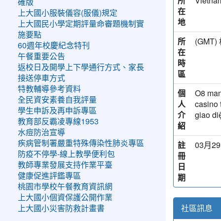
所
Vietna
確版
在
上大國小服裝儀容(服儀)規定
地
上大國民小學定期評量命審題機制實
施要點
所
(GM
60週年校慶紀念特刊
在
午餐重要公告
時
返校日及開學上下學通行方式、家長
區
接送停車方式
特教輔導參考資料
個
O8 mang
全民資安素養自我評量
人
casino 
學生申訴及再申訴專區
介
giao di
教育部反霸凌專線1953
紹
水痘防治宣導
疾病管制署嚴重特殊傳染性肺炎專區
註
03月29
防疫不停學-線上教學便利包
冊
教師專業發展支持作業平臺
日
健康促進評鑑專區
期
桃園市學校午餐教育資訊網
上大國小個資保護公開作業
社區訊息
上大國小災害防救計畫書