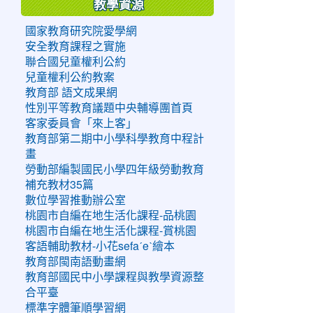
教學資源
國家教育研究院愛學網
安全教育課程之實施
聯合國兒童權利公約
兒童權利公約教案
教育部 語文成果網
性別平等教育議題中央輔導團首頁
客家委員會「來上客」
教育部第二期中小學科學教育中程計
畫
勞動部編製國民小學四年級勞動教育
補充教材35篇
數位學習推動辦公室
桃園市自編在地生活化課程-品桃園
桃園市自編在地生活化課程-賞桃園
客語輔助教材-小花sefaˊeˋ繪本
教育部閩南語動畫網
教育部國民中小學課程與教學資源整
合平臺
標準字體筆順學習網