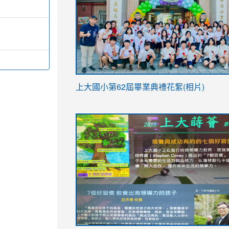
link
上大國小第62屆畢
業典禮花絮(相片)
to
link
link
https://drive.google.com/file/d/1I-
to
to
YfDQppRvyMk686kIw6SBbssEIZ6WnT/vi
https://drive.google.com/file/d/1I-
https://sites.google.com/stes.tyc.ed
usp=sharing
YfDQppRvyMk686kIw6SBbssEIZ6WnT/vi
usp=sharing