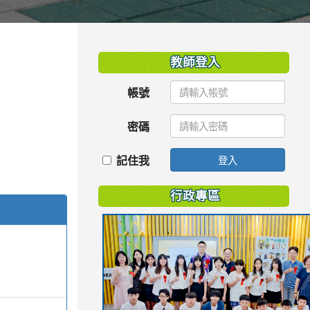
:::
教師登入
帳號
密碼
記住我
登入
行政專區