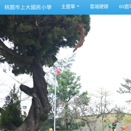
主選單
雲端硬碟
60週
桃園市上大國民小學