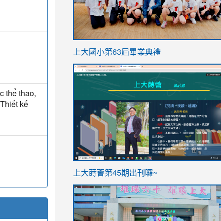
link
上大國小第63屆畢業典禮
to
link
https://sites.google.com/stes.t
to
c thể thao,
https://sites.google.com/stes.tyc.ed
 Thiết kế
ink
link
上大蒔薈第45期出刊囉~
to
to
https://sites.google.com/stes.tyc.ed
https://sites.google.com/stes.t