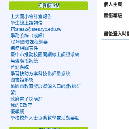
個人主頁
常用連結
頭銜等級
上大國小會計室報告
學生線上諮詢信
箱:stes2@stes.tyc.edu.tw
最後登入時
學務系統（成績）
12年國教課程綱要
總務相關表件
臺中市推動校園閱讀線上認證系統
無聲廣播系統
差勤系統
學習扶助方案科技化評量系統
圖書館系統
桃園市教育發展資源入口網(教師研
習)
政府電子採購網
我的E政府
優學網
學校校外人士協助教學或活動要點