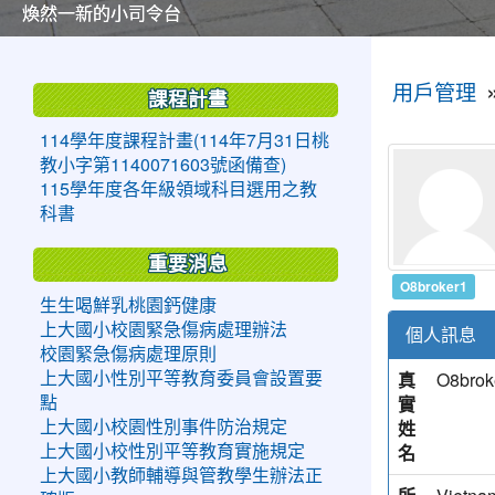
美麗的操場是我們活力的來源
美麗的操場是我們活力的來源
煥然一新的小司令台
煥然一新的小司令台
富含桃園埤塘田園風光意象的中廊
富含桃園埤塘田園風光意象的中廊
嶄新的中庭廣場
嶄新的中庭廣場
水生池生生不息
水生池生生不息
:::
:::
用戶管理
課程計畫
114學年度課程計畫(114年7月31日桃
教小字第1140071603號函備查)
115學年度各年級領域科目選用之教
科書
重要消息
O8broker1
生生喝鮮乳桃園鈣健康
上大國小校園緊急傷病處理辦法
個人訊息
校園緊急傷病處理原則
真
O8brok
上大國小性別平等教育委員會設置要
實
點
姓
上大國小校園性別事件防治規定
名
上大國小校性別平等教育實施規定
上大國小教師輔導與管教學生辦法正